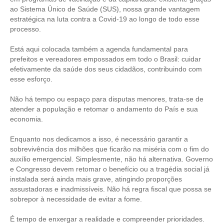
ao Sistema Único de Saúde (SUS), nossa grande vantagem
estratégica na luta contra a Covid-19 ao longo de todo esse
RES 1.002/2002 – CÓDIGO DE ÉTICA
processo.
HOMOLOGAÇÕES
Está aqui colocada também a agenda fundamental para
prefeitos e vereadores empossados em todo o Brasil: cuidar
PISO SALARIAL
efetivamente da saúde dos seus cidadãos, contribuindo com
esse esforço.
FIQUE POR DENTRO
Não há tempo ou espaço para disputas menores, trata-se de
OPORTUNIDADES
atender a população e retomar o andamento do País e sua
economia.
APRESENTAÇÃO
Enquanto nos dedicamos a isso, é necessário garantir a
EMPREGO E ESTÁGIO
sobrevivência dos milhões que ficarão na miséria com o fim do
auxílio emergencial. Simplesmente, não há alternativa. Governo
CARREIRA
e Congresso devem retomar o benefício ou a tragédia social já
instalada será ainda mais grave, atingindo proporções
AUTÔNOMOS E SERVIÇOS
assustadoras e inadmissíveis. Não há regra fiscal que possa se
sobrepor à necessidade de evitar a fome.
NEWSLETTER
É tempo de enxergar a realidade e compreender prioridades.
GUIA DAS ENGENHARIAS