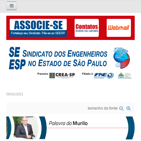
Pesquisar...
O SINDICATO
APRESENTAÇÃO
PALAVRA DO PRESIDENTE
DIRETORIA
DIRETORIA
05/01/2021
LIVRO GESTÃO 2026-2029
tamanho da fonte
SUBSEDES SINDICAIS
GALERIA EX-PRESIDENTES
ORGANOGRAMA