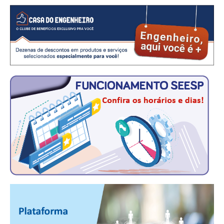
CONSÓRCIOS
CAMPANHAS SALARIAIS
COMUNICAÇÃO
PALAVRA DO MURILO
NOTÍCIAS
CONTEÚDO ESPECIAL
JORNAL DO ENGENHEIRO
AGENDA
SEESP NOTÍCIAS
NOTÍCIAS NO WHATSAPP
FOTOS