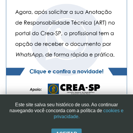
Este site salva seu histórico de uso. Ao continuar
navegando você concorda com a política de
cookies e
privacidade.
SINDICATO DOS ENGENHEIROS NO ESTADO DE SÃO PAULO
| RUA GENEBRA, 25 - CEP 01316-901 - SÃO PAULO/SP - BRASIL
|+ 55 (11) 3113-2600