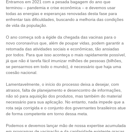
Entramos em 2021 com a pesada bagagem do ano que
terminou – pandemia e crise econômica – e devemos usar
CONTRIBUIÇÕES
todas as energias e esperanças renovadas desta fase para
enfrentar tais dificuldades, buscando a melhoria das condições
CONTRIBUIÇÃO ASSISTENCIAL
de vida da população.
CONTRIBUIÇÃO ASSOCIATIVA OU ANUIDADE DE SÓCIO
O ano começa sob a égide da chegada das vacinas para o
novo coronavírus que, além de poupar vidas, podem garantir a
CONTRIBUIÇÃO SINDICAL URBANA
retomada das atividades sociais e econômicas, tão ansiadas
por todos. Para que isso aconteça o mais rapidamente possível,
REVISÃO DE APOSENTADORIA
já que não é tarefa fácil imunizar milhões de pessoas (bilhões,
se pensarmos em todo o mundo), é necessário que haja uma
FGTS EXPURGOS
coesão nacional.
FGTS CORREÇÃO
Lamentavelmente, o início do processo deixa a desejar, com
atrasos, falta de planejamento e desencontro de informações,
LEGISLAÇÃO
não só para aquisição dos produtos, mas também do material
necessário para sua aplicação. No entanto, nada impede que a
LEI 4.950-A/1966 – PISO SALARIAL
rota seja corrigida e o conjunto dos governantes brasileiros atue
de forma competente em torno dessa meta.
LEI 5.194/1966 – REGULAMENTAÇÃO DA PROFISSÃO
Podemos e devemos lançar mão de nossa expertise acumulada
LEI 6.496/1977 – ART
em programas de vacinação e da capilaridade existente graças