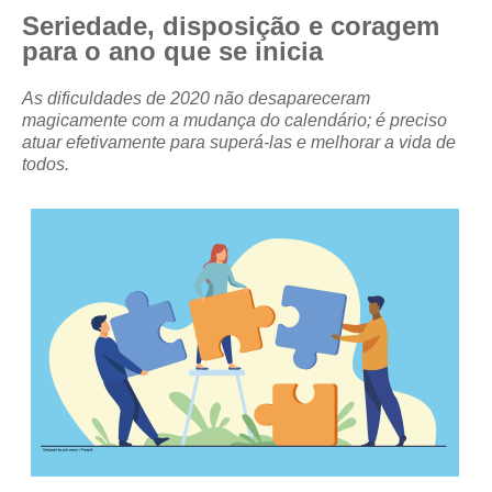
Seriedade, disposição e coragem
CRESCE BRASIL
para o ano que se inicia
CONSELHO TECNOLÓGICO
As dificuldades de 2020 não desapareceram
magicamente com a mudança do calendário; é preciso
HISTÓRICO E ATUAÇÃO
atuar efetivamente para superá-las e melhorar a vida de
todos.
COMPOSIÇÃO
CONSELHOS ASSESSORES
PERSONALIDADES DA TECNOLOGIA
NÚCLEO DA MULHER ENGENHEIRA
TRANSPARÊNCIA
JURÍDICO
CONSULTORIA
ACORDOS, CONVENÇÕES E DISSÍDIOS