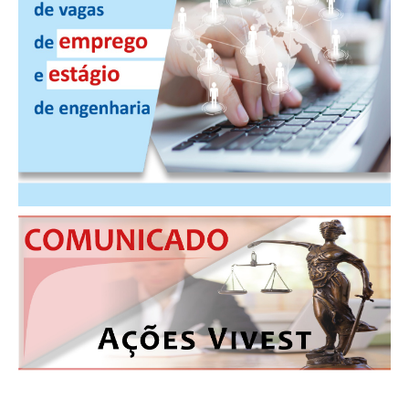
PUBLICAÇÕES
PUBLICIDADE
MANUAL DE REDAÇÃO
RELEASES
CONTATO
CADASTRO
ASSOCIE-SE
ATUALIZAÇÃO CADASTRAL
NÚCLEO JOVEM