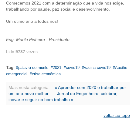
Comecemos 2021 com a determinação que a vida nos exige,
trabalhando por saúde, paz social e desenvolvimento.
CONTATO
Um ótimo ano a todos nós!
CURSOS
ENGENHEIRO EMPREENDEDOR
Eng. Murilo Pinheiro - Presidente
SEESP EDUCAÇÃO
Lido
9737
vezes
PLATAFORMAS GRATUITAS
Tag
palavra do murilo
2021
covid19
vacina covid19
Auxílio
BENEFÍCIOS
emergencial
crise econômica
APOSENTADORIA
Mais nesta categoria:
« Aprender com 2020 e trabalhar por
um ano-novo melhor
Jornal do Engenheiro: celebrar,
CONVÊNIOS
inovar e seguir no bom trabalho »
PLANO DE SAÚDE
voltar ao topo
SEESPPREV