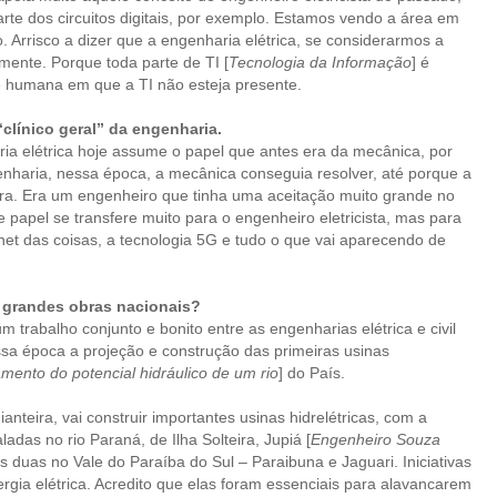
te dos circuitos digitais, por exemplo. Estamos vendo a área em
Arrisco a dizer que a engenharia elétrica, se considerarmos a
ente. Porque toda parte de TI [
Tecnologia da Informação
] é
ade humana em que a TI não esteja presente.
clínico geral” da engenharia.
ia elétrica hoje assume o papel que antes era da mecânica, por
nharia, nessa época, a mecânica conseguia resolver, até porque a
tura. Era um engenheiro que tinha uma aceitação muito grande no
papel se transfere muito para o engenheiro eletricista, mas para
net das coisas, a tecnologia 5G e tudo o que vai aparecendo de
 grandes obras nacionais?
 trabalho conjunto e bonito entre as engenharias elétrica e civil
sa época a projeção e construção das primeiras usinas
amento do potencial hidráulico de um rio
] do País.
teira, vai construir importantes usinas hidrelétricas, com a
das no rio Paraná, de Ilha Solteira, Jupiá [
Engenheiro Souza
as duas no Vale do Paraíba do Sul – Paraibuna e Jaguari. Iniciativas
gia elétrica. Acredito que elas foram essenciais para alavancarem