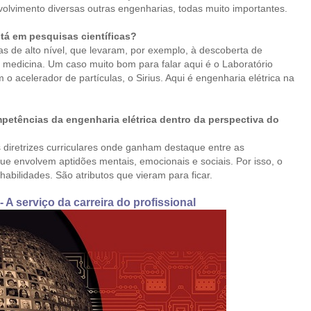
volvimento diversas outras engenharias, todas muito importantes.
tá em pesquisas científicas?
 de alto nível, que levaram, por exemplo, à descoberta de
edicina. Um caso muito bom para falar aqui é o Laboratório
 acelerador de partículas, o Sirius. Aqui é engenharia elétrica na
ompetências da engenharia elétrica dentro da perspectiva do
 diretrizes curriculares onde ganham destaque entre as
ue envolvem aptidões mentais, emocionais e sociais. Por isso, o
habilidades. São atributos que vieram para ficar.
A serviço da carreira do profissional