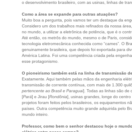
o desenvolvimento brasileiro, com as usinas, linhas de tr
Como a área se expande para outras atuações?
Muito boa a pergunta, pois vamos ter um destaque da enge
Considero um dos trabalhos mais refinados da nossa área, 
no mundo, a utilizar a eletrônica de potência, que é o cont
Até então, os metrôs do mundo, mesmo o de Paris, consi
tecnologia eletromecânica conhecida como “cames”. O Brasi
genuinamente brasileira, que depois foi exportada para di
América Latina. Foi uma competência criada pela engenhar
esse protagonismo.
O pioneirismo também está na linha de transmissão de
Exatamente. Aqui também pelas mãos da engenharia elétrica
transmissão de corrente contínua, com mais de 1.300 quilôm
pertencente ao Brasil e Paraguai
]. Todas as linhas são de 
[
Pará
] e Jirau [
Rondônia
], usinas grandes, longe do centr
projetos foram feitos pelos brasileiros, os equipamentos
países. Outra competência muito grande adquirida pelo Bra
mundo inteiro.
Professor, como bem o senhor destacou hoje o mundo