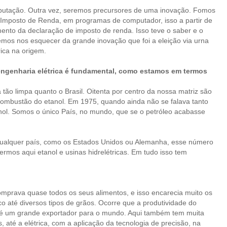
mputação. Outra vez, seremos precursores de uma inovação. Fomos
 o Imposto de Renda, em programas de computador, isso a partir de
mento da declaração de imposto de renda. Isso teve o saber e o
demos nos esquecer da grande inovação que foi a eleição via urna
ica na origem.
engenharia elétrica é fundamental, como estamos em termos
tão limpa quanto o Brasil. Oitenta por centro da nossa matriz são
or combustão do etanol. Em 1975, quando ainda não se falava tanto
anol. Somos o único País, no mundo, que se o petróleo acabasse
qualquer país, como os Estados Unidos ou Alemanha, esse número
ermos aqui etanol e usinas hidrelétricas. Em tudo isso tem
omprava quase todos os seus alimentos, e isso encarecia muito os
o até diversos tipos de grãos. Ocorre que a produtividade do
s é um grande exportador para o mundo. Aqui também tem muita
até a elétrica, com a aplicação da tecnologia de precisão, na