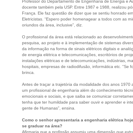
Professor do Departamento de Engenharia de Energia e Auto
docente também pela USP. Entre 1987 e 1988, realizou p
França. Ele faz questão de dizer que se sentiu honrado em
Eletricistas. “Espero poder homenagear a todos com as m
oriundos da área, inclusive”, diz.
O profissional da área está relacionado ao desenvolviment
pesquisa, ao projeto e à implementação de sistemas divers
da informação na forma de sinais elétricos digitais e anal
de energia elétrica e telecomunicações, escritórios de pr
instalações elétricas e de telecomunicações, indústrias,
hospitais, empresas de radiodifusão, informática etc. “Se f
brinca.
Antes de traçar a trajetória da modalidade dos anos 1970 
um profissional de engenharia além do conhecimento técn
emocionais e sociais, e que saiba se comunicar corretament
tenha que ter humildade para saber ouvir e aprender e int
gente de Humanas”, ensina.
Como o senhor apresentaria a engenharia elétrica hoj
se graduar na área?
Afirmaria que a profissão assumiu uma dimensão que extra