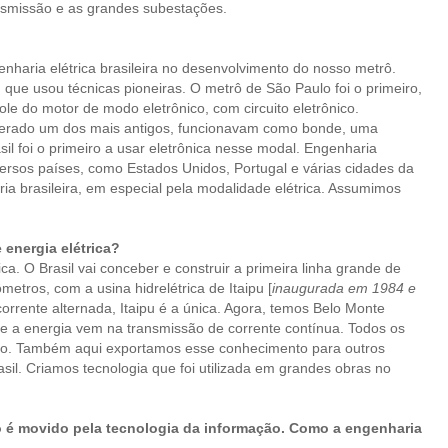
ansmissão e as grandes subestações.
nharia elétrica brasileira no desenvolvimento do nosso metrô.
que usou técnicas pioneiras. O metrô de São Paulo foi o primeiro,
role do motor de modo eletrônico, com circuito eletrônico.
derado um dos mais antigos, funcionavam como bonde, uma
l foi o primeiro a usar eletrônica nesse modal. Engenharia
versos países, como Estados Unidos, Portugal e várias cidades da
ia brasileira, em especial pela modalidade elétrica. Assumimos
 energia elétrica?
. O Brasil vai conceber e construir a primeira linha grande de
etros, com a usina hidrelétrica de Itaipu [
inaugurada em 1984 e
corrente alternada, Itaipu é a única. Agora, temos Belo Monte
o e a energia vem na transmissão de corrente contínua. Todos os
 não. Também aqui exportamos esse conhecimento para outros
sil. Criamos tecnologia que foi utilizada em grandes obras no
 é movido pela tecnologia da informação. Como a engenharia