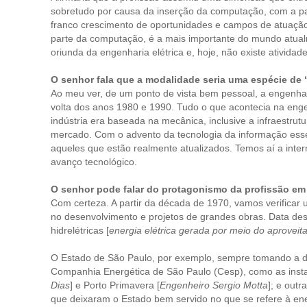
sobretudo por causa da inserção da computação, com a par
franco crescimento de oportunidades e campos de atuação. 
parte da computação, é a mais importante do mundo atualm
oriunda da engenharia elétrica e, hoje, não existe ativid
O senhor fala que a modalidade seria uma espécie de “
Ao meu ver, de um ponto de vista bem pessoal, a engenhar
volta dos anos 1980 e 1990. Tudo o que acontecia na enge
indústria era baseada na mecânica, inclusive a infraestru
mercado. Com o advento da tecnologia da informação esse 
aqueles que estão realmente atualizados. Temos aí a inter
avanço tecnológico.
O senhor pode falar do protagonismo da profissão em
Com certeza. A partir da década de 1970, vamos verificar um
no desenvolvimento e projetos de grandes obras. Data des
hidrelétricas [
energia elétrica gerada por meio do aproveit
O Estado de São Paulo, por exemplo, sempre tomando a dian
Companhia Energética de São Paulo (Cesp), como as instala
Dias
] e Porto Primavera [
Engenheiro Sergio Motta
]; e outr
que deixaram o Estado bem servido no que se refere à ener