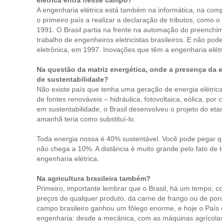
elétrica entra nesse campo?
A engenharia elétrica está também na informática, na co
o primeiro país a realizar a declaração de tributos, como
1991. O Brasil partia na frente na automação do preenchi
trabalho de engenheiros eletricistas brasileiros. E não po
eletrônica, em 1997. Inovações que têm a engenharia elétr
Na questão da matriz energética, onde a presença da 
de sustentabilidade?
Não existe país que tenha uma geração de energia elétrica 
de fontes renováveis – hidráulica, fotovoltaica, eólica, p
em sustentabilidade, o Brasil desenvolveu o projeto do et
amanhã teria como substituí-lo.
Toda energia nossa é 40% sustentável. Você pode pegar 
não chega a 10%. A distância é muito grande pelo fato de t
engenharia elétrica.
Na agricultura brasileira também?
Primeiro, importante lembrar que o Brasil, há um tempo, c
preços de qualquer produto, da carne de frango ou de porc
campo brasileiro ganhou um fôlego enorme, e hoje o Paí
engenharia: desde a mecânica, com as máquinas agrícolas, 