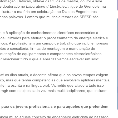
mação Elétricas, obteve os títulos de mestre, doutor e livre
ós-doutorado no
Laboratoire d´Electrotechnique
de Grenoble, na
 ilustrar a matéria em celebração ao Dia dos Engenheiros
inhas palavras. Lembro que muitos diretores do SEESP são
o e à aplicação de conhecimentos científicos necessários à
os utilizados para efetuar o processamento da energia elétrica e
ógicos. A profissão tem um campo de trabalho que inclui empresas
ojetos e consultoria, firmas de montagem e manutenção de
 manutenção de equipamentos e componentes eletroeletrônicos,
or relacionar tudo o que a área faz vamos escrever um livro”,
até os dias atuais, o docente afirma que os novos tempos exigem
ico, mas que tenha competências que envolvem aptidões mentais,
e na escrita e na língua oral. “Acredito que aliado a tudo isso
eragir com equipes cada vez mais multidisciplinares, que incluem
e para os jovens profissionais e para aqueles que pretendem
pola muito aquele conceito de engenheiro eletricista do passado,