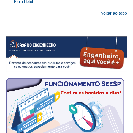
Praia Hotel
RES 1.002/2002 – CÓDIGO DE ÉTICA
voltar ao topo
HOMOLOGAÇÕES
PISO SALARIAL
FIQUE POR DENTRO
OPORTUNIDADES
APRESENTAÇÃO
EMPREGO E ESTÁGIO
CARREIRA
AUTÔNOMOS E SERVIÇOS
NEWSLETTER
GUIA DAS ENGENHARIAS