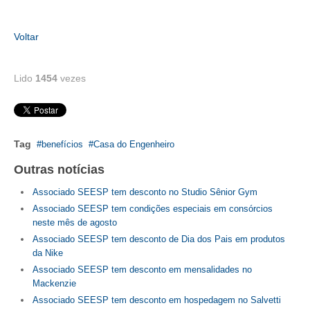
CONTRIBUIÇÕES
Voltar
CONTRIBUIÇÃO ASSISTENCIAL
Lido
1454
vezes
CONTRIBUIÇÃO ASSOCIATIVA OU ANUIDADE DE SÓCIO
CONTRIBUIÇÃO SINDICAL URBANA
REVISÃO DE APOSENTADORIA
Tag
benefícios
Casa do Engenheiro
FGTS EXPURGOS
Outras notícias
Associado SEESP tem desconto no Studio Sênior Gym
FGTS CORREÇÃO
Associado SEESP tem condições especiais em consórcios
neste mês de agosto
LEGISLAÇÃO
Associado SEESP tem desconto de Dia dos Pais em produtos
LEI 4.950-A/1966 – PISO SALARIAL
da Nike
Associado SEESP tem desconto em mensalidades no
LEI 5.194/1966 – REGULAMENTAÇÃO DA PROFISSÃO
Mackenzie
Associado SEESP tem desconto em hospedagem no Salvetti
LEI 6.496/1977 – ART