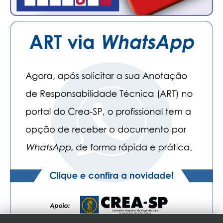
PUBLICAÇÕES
PUBLICIDADE
MANUAL DE REDAÇÃO
RELEASES
CONTATO
CADASTRO
ASSOCIE-SE
ATUALIZAÇÃO CADASTRAL
NÚCLEO JOVEM