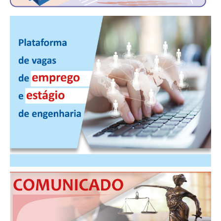
CONTATO
CURSOS
ENGENHEIRO EMPREENDEDOR
SEESP EDUCAÇÃO
PLATAFORMAS GRATUITAS
BENEFÍCIOS
APOSENTADORIA
CONVÊNIOS
PLANO DE SAÚDE
SEESPPREV