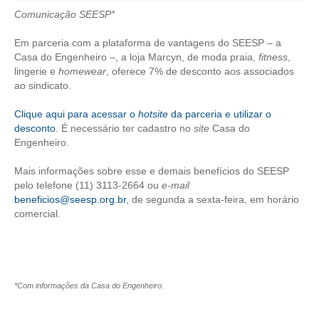
Comunicação SEESP*
CRESCE BRASIL
Em parceria com a plataforma de vantagens do SEESP – a
CONSELHO TECNOLÓGICO
Casa do Engenheiro –, a loja Marcyn, de moda praia,
fitness
,
lingerie e
homewear
, oferece 7% de desconto aos associados
HISTÓRICO E ATUAÇÃO
ao sindicato.
COMPOSIÇÃO
Clique aqui para acessar o
hotsite
da parceria e utilizar o
desconto
. É necessário ter cadastro no
site
Casa do
CONSELHOS ASSESSORES
Engenheiro.
PERSONALIDADES DA TECNOLOGIA
Mais informações sobre esse e demais benefícios do SEESP
pelo telefone (11) 3113-2664 ou
e-mail
beneficios@seesp.org.br
, de segunda a sexta-feira, em horário
NÚCLEO DA MULHER ENGENHEIRA
comercial.
TRANSPARÊNCIA
JURÍDICO
CONSULTORIA
*Com informações da Casa do Engenheiro.
ACORDOS, CONVENÇÕES E DISSÍDIOS