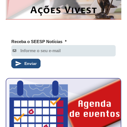
CONSÓRCIOS
CAMPANHAS SALARIAIS
COMUNICAÇÃO
PALAVRA DO MURILO
Receba o SEESP Notícias
*
NOTÍCIAS
CONTEÚDO ESPECIAL
Enviar
JORNAL DO ENGENHEIRO
AGENDA
SEESP NOTÍCIAS
NOTÍCIAS NO WHATSAPP
FOTOS