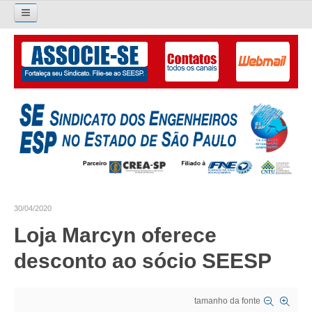
Pesquisar...
O SINDICATO
APRESENTAÇÃO
PALAVRA DO PRESIDENTE
DIRETORIA
DIRETORIA
30/04/2020
LIVRO GESTÃO 2026-2029
Loja Marcyn oferece
SUBSEDES SINDICAIS
desconto ao sócio SEESP
GALERIA EX-PRESIDENTES
tamanho da fonte
ORGANOGRAMA