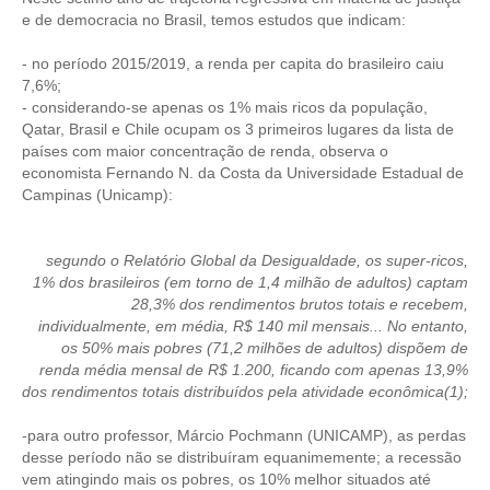
e de democracia no Brasil, temos estudos que indicam:
CONTRIBUIÇÕES
- no período 2015/2019, a renda per capita do brasileiro caiu
CONTRIBUIÇÃO ASSISTENCIAL
7,6%;
- considerando-se apenas os 1% mais ricos da população,
CONTRIBUIÇÃO ASSOCIATIVA OU ANUIDADE DE SÓCIO
Qatar, Brasil e Chile ocupam os 3 primeiros lugares da lista de
países com maior concentração de renda, observa o
economista Fernando N. da Costa da Universidade Estadual de
CONTRIBUIÇÃO SINDICAL URBANA
Campinas (Unicamp):
REVISÃO DE APOSENTADORIA
segundo o Relatório Global da Desigualdade, os super-ricos,
FGTS EXPURGOS
1% dos brasileiros (em torno de 1,4 milhão de adultos) captam
28,3% dos rendimentos brutos totais e recebem,
FGTS CORREÇÃO
individualmente, em média, R$ 140 mil mensais... No entanto,
os 50% mais pobres (71,2 milhões de adultos) dispõem de
LEGISLAÇÃO
renda média mensal de R$ 1.200, ficando com apenas 13,9%
dos rendimentos totais distribuídos pela atividade econômica(1);
LEI 4.950-A/1966 – PISO SALARIAL
-para outro professor, Márcio Pochmann (UNICAMP), as perdas
LEI 5.194/1966 – REGULAMENTAÇÃO DA PROFISSÃO
desse período não se distribuíram equanimemente; a recessão
vem atingindo mais os pobres, os 10% melhor situados até
LEI 6.496/1977 – ART