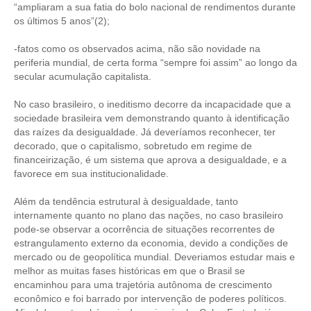
“ampliaram a sua fatia do bolo nacional de rendimentos durante
os últimos 5 anos”(2);
RES 1.002/2002 – CÓDIGO DE ÉTICA
-fatos como os observados acima, não são novidade na
HOMOLOGAÇÕES
periferia mundial, de certa forma “sempre foi assim” ao longo da
secular acumulação capitalista.
PISO SALARIAL
No caso brasileiro, o ineditismo decorre da incapacidade que a
FIQUE POR DENTRO
sociedade brasileira vem demonstrando quanto à identificação
das raízes da desigualdade. Já deveríamos reconhecer, ter
OPORTUNIDADES
decorado, que o capitalismo, sobretudo em regime de
financeirização, é um sistema que aprova a desigualdade, e a
APRESENTAÇÃO
favorece em sua institucionalidade.
EMPREGO E ESTÁGIO
Além da tendência estrutural à desigualdade, tanto
internamente quanto no plano das nações, no caso brasileiro
CARREIRA
pode-se observar a ocorrência de situações recorrentes de
estrangulamento externo da economia, devido a condições de
AUTÔNOMOS E SERVIÇOS
mercado ou de geopolítica mundial. Deveriamos estudar mais e
melhor as muitas fases históricas em que o Brasil se
NEWSLETTER
encaminhou para uma trajetória autônoma de crescimento
econômico e foi barrado por intervenção de poderes políticos.
GUIA DAS ENGENHARIAS