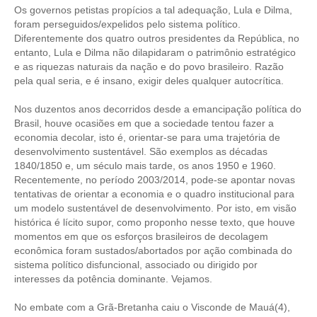
CONSÓRCIOS
Os governos petistas propícios a tal adequação, Lula e Dilma,
foram perseguidos/expelidos pelo sistema político.
CAMPANHAS SALARIAIS
Diferentemente dos quatro outros presidentes da República, no
entanto, Lula e Dilma não dilapidaram o patrimônio estratégico
COMUNICAÇÃO
e as riquezas naturais da nação e do povo brasileiro. Razão
pela qual seria, e é insano, exigir deles qualquer autocrítica.
PALAVRA DO MURILO
Nos duzentos anos decorridos desde a emancipação política do
NOTÍCIAS
Brasil, houve ocasiões em que a sociedade tentou fazer a
economia decolar, isto é, orientar-se para uma trajetória de
CONTEÚDO ESPECIAL
desenvolvimento sustentável. São exemplos as décadas
1840/1850 e, um século mais tarde, os anos 1950 e 1960.
JORNAL DO ENGENHEIRO
Recentemente, no período 2003/2014, pode-se apontar novas
tentativas de orientar a economia e o quadro institucional para
AGENDA
um modelo sustentável de desenvolvimento. Por isto, em visão
histórica é lícito supor, como proponho nesse texto, que houve
SEESP NOTÍCIAS
momentos em que os esforços brasileiros de decolagem
econômica foram sustados/abortados por ação combinada do
NOTÍCIAS NO WHATSAPP
sistema político disfuncional, associado ou dirigido por
interesses da potência dominante. Vejamos.
FOTOS
No embate com a Grã-Bretanha caiu o Visconde de Mauá(4),