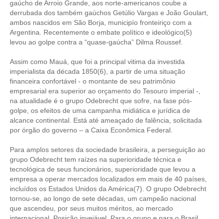
PUBLICAÇÕES
gaúcho de Arroio Grande, aos norte-americanos coube a
derrubada dos também gaúchos Getúlio Vargas e João Goulart,
PUBLICIDADE
ambos nascidos em São Borja, municipío fronteiriço com a
Argentina. Recentemente o embate político e ideológico(5)
MANUAL DE REDAÇÃO
levou ao golpe contra a “quase-gaúcha” Dilma Roussef.
RELEASES
Assim como Mauá, que foi a principal vitima da investida
imperialista da década 1850(6), a partir de uma situação
financeira confortável - o montante de seu patrimônio
CONTATO
empresarial era superior ao orçamento do Tesouro imperial -,
na atualidade é o grupo Odebrecht que sofre, na fase pós-
CADASTRO
golpe, os efeitos de uma campanha midiática e jurídica de
alcance continental. Está até ameaçado de falência, solicitada
ASSOCIE-SE
por órgão do governo – a Caixa Econômica Federal.
ATUALIZAÇÃO CADASTRAL
Para amplos setores da sociedade brasileira, a perseguição ao
grupo Odebrecht tem raízes na superioridade técnica e
NÚCLEO JOVEM
tecnológica de seus funcionários, superioridade que levou a
empresa a operar mercados localizados em mais de 40 países,
incluídos os Estados Unidos da América(7). O grupo Odebrecht
tornou-se, ao longo de sete décadas, um campeão nacional
que ascendeu, por seus muitos méritos, ao mercado
internacional. Posição invejável. Para o grupo e para o Brasil.