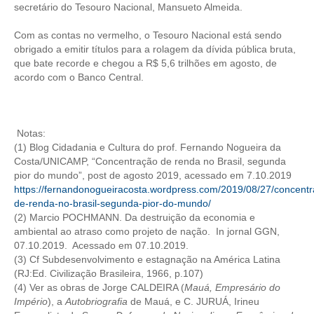
secretário do Tesouro Nacional, Mansueto Almeida.
Com as contas no vermelho, o Tesouro Nacional está sendo
obrigado a emitir títulos para a rolagem da dívida pública bruta,
que bate recorde e chegou a R$ 5,6 trilhões em agosto, de
acordo com o Banco Central.
Notas:
(1) Blog Cidadania e Cultura do prof. Fernando Nogueira da
Costa/UNICAMP, “Concentração de renda no Brasil, segunda
pior do mundo”, post de agosto 2019, acessado em 7.10.2019
https://fernandonogueiracosta.wordpress.com/2019/08/27/concent
de-renda-no-brasil-segunda-pior-do-mundo/
(2) Marcio POCHMANN. Da destruição da economia e
ambiental ao atraso como projeto de nação. In jornal GGN,
07.10.2019. Acessado em 07.10.2019.
(3) Cf Subdesenvolvimento e estagnação na América Latina
(RJ:Ed. Civilização Brasileira, 1966, p.107)
(4) Ver as obras de Jorge CALDEIRA (
Mauá, Empresário do
Império
), a
Autobriografia
de Mauá, e C. JURUÁ, Irineu