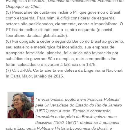
Evangelista de Souza,
Defensor do Nacionalismo Econômico do
Oiapoque ao Chuí.
(5) Pessoalmente custa-me incluir o PT que governou o Brasil
como esquerda. Para mim, é difícil considerar de esquerda
setores não posicionados, claramente, contra o imperialismo. O
PT ficaria melhor situado como centro esquerda (o social
liberalismo da atual globalização).
(6) Foi obrigado a ceder o segundo Banco do Brasil ao governo,
seu estaleiro e metalúrgica foi incendiado, sua empresa de
transporte ferroviário, pioneira, foi a única não favorecida por
subsídios do governo. São exemplos, outros empecilhos lhe
foram colocados e o levaram à falência em 1875.
(7) C. JURUÁ. Carta aberta em defesa da Engenharia Nacional.
In Carta Maior, janeiro de 2015.
* é economista, doutora em Políticas Públicas
pela Universidade do Estado do Rio de Janeiro
(UERJ) com a tese “Estado e construção
ferroviária no Império do Brasil: quinze anos
decisivos (1852-1867)”; dedica-se à pesquisa
sobre Economia Política e História Econômica do Brasil, é