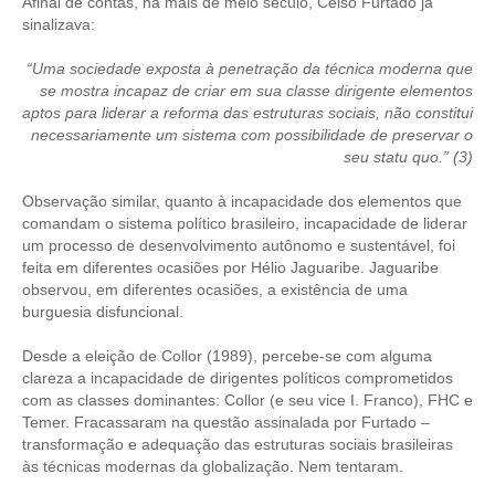
Afinal de contas, há mais de meio século, Celso Furtado já
sinalizava:
CONTATO
“Uma sociedade exposta à penetração da técnica moderna que
CURSOS
se mostra incapaz de criar em sua classe dirigente elementos
aptos para liderar a reforma das estruturas sociais, não constitui
ENGENHEIRO EMPREENDEDOR
necessariamente um sistema com possibilidade de preservar o
seu statu quo.” (3)
SEESP EDUCAÇÃO
Observação similar, quanto à incapacidade dos elementos que
comandam o sistema político brasileiro, incapacidade de liderar
PLATAFORMAS GRATUITAS
um processo de desenvolvimento autônomo e sustentável, foi
feita em diferentes ocasiões por Hélio Jaguaribe. Jaguaribe
BENEFÍCIOS
observou, em diferentes ocasiões, a existência de uma
burguesia disfuncional.
APOSENTADORIA
Desde a eleição de Collor (1989), percebe-se com alguma
CONVÊNIOS
clareza a incapacidade de dirigentes políticos comprometidos
com as classes dominantes: Collor (e seu vice I. Franco), FHC e
PLANO DE SAÚDE
Temer. Fracassaram na questão assinalada por Furtado –
transformação e adequação das estruturas sociais brasileiras
SEESPPREV
às técnicas modernas da globalização. Nem tentaram.