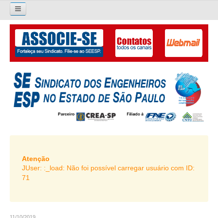
×
Pesquisar...
O SINDICATO
APRESENTAÇÃO
PALAVRA DO PRESIDENTE
DIRETORIA
DIRETORIA
LIVRO GESTÃO 2026-2029
Atenção
JUser: :_load: Não foi possível carregar usuário com ID:
SUBSEDES SINDICAIS
71
GALERIA EX-PRESIDENTES
ORGANOGRAMA
11/10/2019