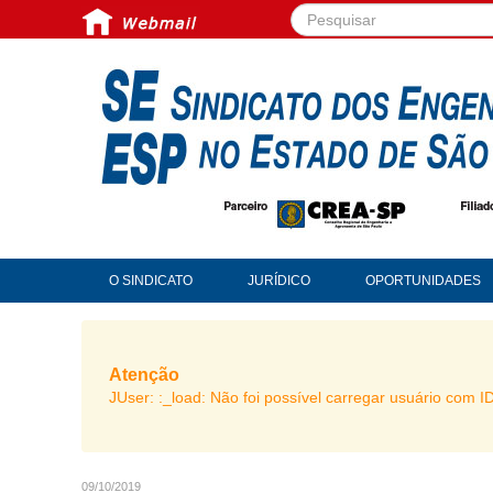
Pesquisar...
O SINDICATO
JURÍDICO
OPORTUNIDADES
Atenção
JUser: :_load: Não foi possível carregar usuário com I
09/10/2019