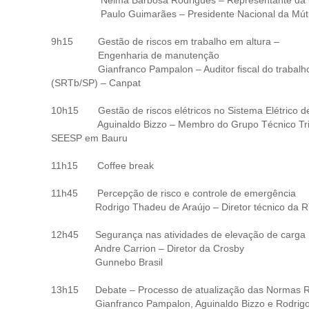
Nelma Barbosa Rodrigues – Representante da Gerênc
Paulo Guimarães – Presidente Nacional da Mútua – C
9h15 Gestão de riscos em trabalho em altura –
Engenharia de manutenção
Gianfranco Pampalon – Auditor fiscal do trabalho da
(SRTb/SP) – Canpat
10h15 Gestão de riscos elétricos no Sistema Elétrico de
Aguinaldo Bizzo – Membro do Grupo Técnico Tripartit
SEESP em Bauru
11h15 Coffee break
11h45 Percepção de risco e controle de emergência
Rodrigo Thadeu de Araújo – Diretor técnico da RTC
12h45 Segurança nas atividades de elevação de carga
Andre Carrion – Diretor da Crosby
Gunnebo Brasil
13h15 Debate – Processo de atualização das Normas 
Gianfranco Pampalon, Aguinaldo Bizzo e Rodrigo 