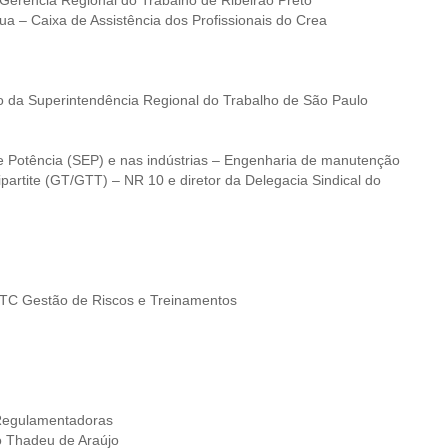
ia Regional do Trabalho de Ribeirão Preto
aixa de Assistência dos Profissionais do Crea
 Superintendência Regional do Trabalho de São Paulo
 Potência (SEP) e nas indústrias – Engenharia de manutenção
e (GT/GTT) – NR 10 e diretor da Delegacia Sindical do
 Gestão de Riscos e Treinamentos
Regulamentadoras
Thadeu de Araújo