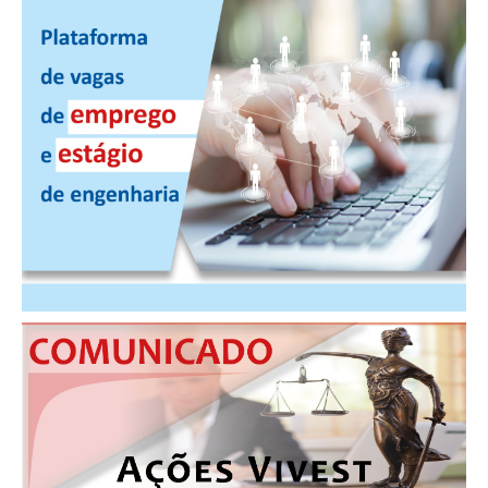
CONSÓRCIOS
CAMPANHAS SALARIAIS
COMUNICAÇÃO
PALAVRA DO MURILO
NOTÍCIAS
CONTEÚDO ESPECIAL
JORNAL DO ENGENHEIRO
AGENDA
SEESP NOTÍCIAS
NOTÍCIAS NO WHATSAPP
FOTOS