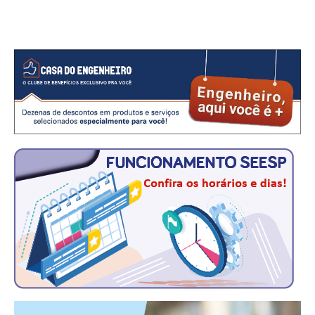
CONTATO
CURSOS
ENGENHEIRO EMPREENDEDOR
SEESP EDUCAÇÃO
PLATAFORMAS GRATUITAS
BENEFÍCIOS
APOSENTADORIA
CONVÊNIOS
PLANO DE SAÚDE
SEESPPREV