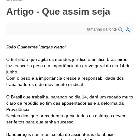
Artigo - Que assim seja
CRESCE BRASIL
CONSELHO TECNOLÓGICO
tamanho da fonte
HISTÓRICO E ATUAÇÃO
João Guilherme Vargas Netto*
COMPOSIÇÃO
O turbilhão que agita os mundos jurídico e político brasileiros
CONSELHOS ASSESSORES
faz crescer o peso e a importância da greve geral do dia 14 de
junho.
PERSONALIDADES DA TECNOLOGIA
Com o peso e a importância cresce a responsabilidade dos
trabalhadores e do movimento sindical.
NÚCLEO DA MULHER ENGENHEIRA
O Brasil que trabalha, parando no dia 14, dará um recado muito
TRANSPARÊNCIA
claro de repúdio ao fim das aposentadorias e à deforma da
Previdência.
JURÍDICO
Nestes dias que precedem a greve todos os esforços devem
ser feitos para que tenha sucesso.
CONSULTORIA
Bandeiraços nas ruas, coleta de assinaturas do abaixo-
ACORDOS, CONVENÇÕES E DISSÍDIOS