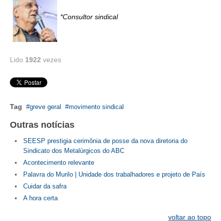
*Consultor sindical
RES 1.002/2002 – CÓDIGO DE ÉTICA
HOMOLOGAÇÕES
PISO SALARIAL
Lido
1922
vezes
FIQUE POR DENTRO
OPORTUNIDADES
Tag
greve geral
movimento sindical
APRESENTAÇÃO
Outras notícias
EMPREGO E ESTÁGIO
SEESP prestigia cerimônia de posse da nova diretoria do
Sindicato dos Metalúrgicos do ABC
CARREIRA
Acontecimento relevante
Palavra do Murilo | Unidade dos trabalhadores e projeto de País
AUTÔNOMOS E SERVIÇOS
Cuidar da safra
A hora certa
NEWSLETTER
voltar ao topo
GUIA DAS ENGENHARIAS