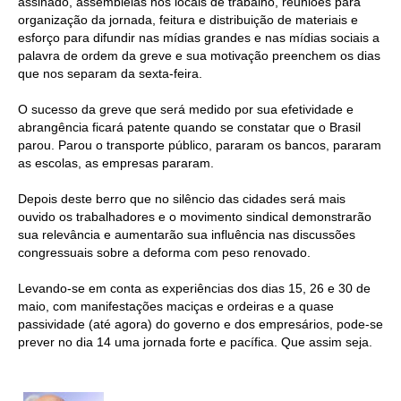
assinado, assembleias nos locais de trabalho, reuniões para
organização da jornada, feitura e distribuição de materiais e
CONTRIBUIÇÕES
esforço para difundir nas mídias grandes e nas mídias sociais a
palavra de ordem da greve e sua motivação preenchem os dias
CONTRIBUIÇÃO ASSISTENCIAL
que nos separam da sexta-feira.
CONTRIBUIÇÃO ASSOCIATIVA OU ANUIDADE DE SÓCIO
O sucesso da greve que será medido por sua efetividade e
abrangência ficará patente quando se constatar que o Brasil
CONTRIBUIÇÃO SINDICAL URBANA
parou. Parou o transporte público, pararam os bancos, pararam
as escolas, as empresas pararam.
REVISÃO DE APOSENTADORIA
Depois deste berro que no silêncio das cidades será mais
FGTS EXPURGOS
ouvido os trabalhadores e o movimento sindical demonstrarão
sua relevância e aumentarão sua influência nas discussões
FGTS CORREÇÃO
congressuais sobre a deforma com peso renovado.
Levando-se em conta as experiências dos dias 15, 26 e 30 de
LEGISLAÇÃO
maio, com manifestações maciças e ordeiras e a quase
passividade (até agora) do governo e dos empresários, pode-se
LEI 4.950-A/1966 – PISO SALARIAL
prever no dia 14 uma jornada forte e pacífica. Que assim seja.
LEI 5.194/1966 – REGULAMENTAÇÃO DA PROFISSÃO
LEI 6.496/1977 – ART