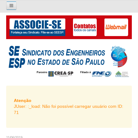
×
Pesquisar...
O SINDICATO
APRESENTAÇÃO
PALAVRA DO PRESIDENTE
DIRETORIA
DIRETORIA
LIVRO GESTÃO 2026-2029
Atenção
JUser: :_load: Não foi possível carregar usuário com ID:
SUBSEDES SINDICAIS
71
GALERIA EX-PRESIDENTES
ORGANOGRAMA
11/06/2019