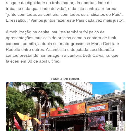
resgate da dignidade do trabalhador, da oportunidade de
trabalho e da qualidade de vida”, e da luta contra a reforma,
CONTRIBUIÇÕES
“junto com todas as centrais, com todos os sindicatos do País”.
E ressaltou: "Vamos juntos fazer este País cada vez mais justo”.
CONTRIBUIÇÃO ASSISTENCIAL
A mobilização na capital paulista também foi palco de
CONTRIBUIÇÃO ASSOCIATIVA OU ANUIDADE DE SÓCIO
apresentações musicais de artistas como a cantora de funk
carioca Ludmilla, a dupla sul-mato-grossense Maria Cecília e
CONTRIBUIÇÃO SINDICAL URBANA
Rodolfo entre outros. A sambista e deputada Leci Brandão
cantou prestando homenagem à cantora Beth Carvalho, que
REVISÃO DE APOSENTADORIA
faleceu em 30 de abril último.
FGTS EXPURGOS
Foto: Allen Habert.
FGTS CORREÇÃO
LEGISLAÇÃO
LEI 4.950-A/1966 – PISO SALARIAL
LEI 5.194/1966 – REGULAMENTAÇÃO DA PROFISSÃO
LEI 6.496/1977 – ART