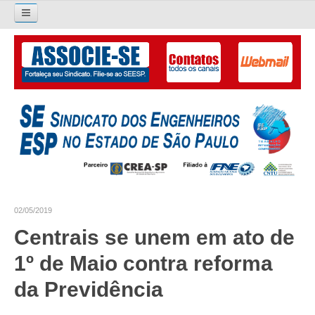
Pesquisar...
O SINDICATO
APRESENTAÇÃO
PALAVRA DO PRESIDENTE
DIRETORIA
DIRETORIA
02/05/2019
LIVRO GESTÃO 2026-2029
Centrais se unem em ato de
SUBSEDES SINDICAIS
1º de Maio contra reforma
GALERIA EX-PRESIDENTES
da Previdência
ORGANOGRAMA