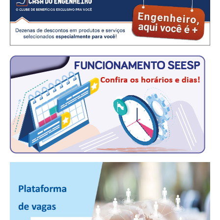
CONSÓRCIOS
CAMPANHAS SALARIAIS
COMUNICAÇÃO
PALAVRA DO MURILO
NOTÍCIAS
CONTEÚDO ESPECIAL
JORNAL DO ENGENHEIRO
AGENDA
SEESP NOTÍCIAS
NOTÍCIAS NO WHATSAPP
FOTOS