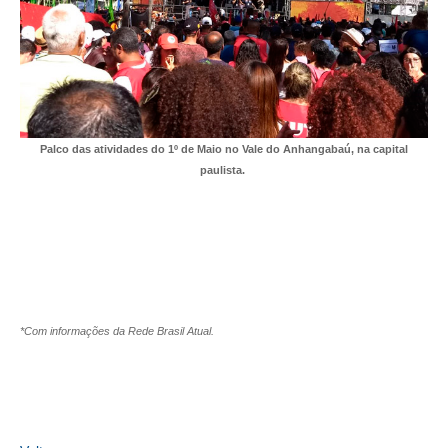
RES 1.002/2002 – CÓDIGO DE ÉTICA
HOMOLOGAÇÕES
PISO SALARIAL
Palco das atividades do 1º de Maio no Vale do Anhangabaú, na capital
FIQUE POR DENTRO
paulista.
OPORTUNIDADES
APRESENTAÇÃO
EMPREGO E ESTÁGIO
CARREIRA
*Com informações da Rede Brasil Atual.
AUTÔNOMOS E SERVIÇOS
NEWSLETTER
GUIA DAS ENGENHARIAS