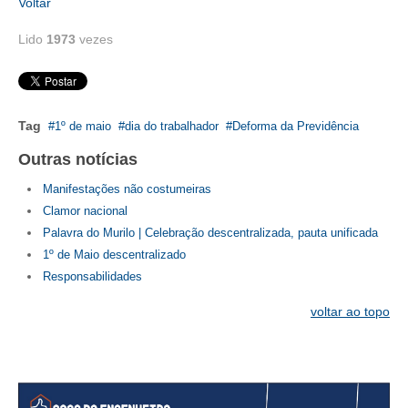
Voltar
CONTATO
Lido
1973
vezes
CURSOS
ENGENHEIRO EMPREENDEDOR
Tag
1º de maio
dia do trabalhador
Deforma da Previdência
SEESP EDUCAÇÃO
Outras notícias
PLATAFORMAS GRATUITAS
Manifestações não costumeiras
Clamor nacional
BENEFÍCIOS
Palavra do Murilo | Celebração descentralizada, pauta unificada
1º de Maio descentralizado
APOSENTADORIA
Responsabilidades
CONVÊNIOS
voltar ao topo
PLANO DE SAÚDE
SEESPPREV