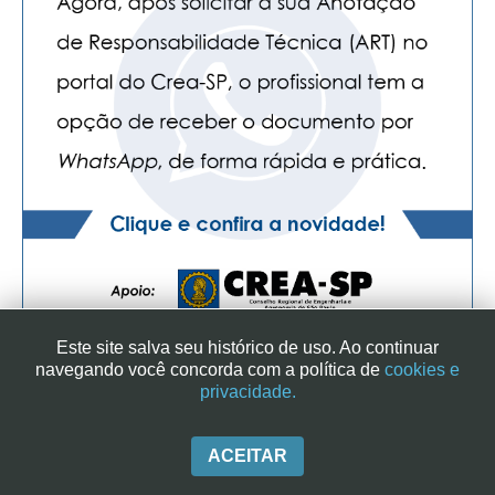
Este site salva seu histórico de uso. Ao continuar
navegando você concorda com a política de
cookies e
privacidade.
SINDICATO DOS ENGENHEIROS NO ESTADO DE SÃO PAULO
| RUA GENEBRA, 25 - CEP 01316-901 - SÃO PAULO/SP - BRASIL
|+ 55 (11) 3113-2600
ACEITAR