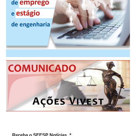
PUBLICAÇÕES
PUBLICIDADE
MANUAL DE REDAÇÃO
RELEASES
CONTATO
CADASTRO
ASSOCIE-SE
ATUALIZAÇÃO CADASTRAL
NÚCLEO JOVEM
Receba o SEESP Notícias
*