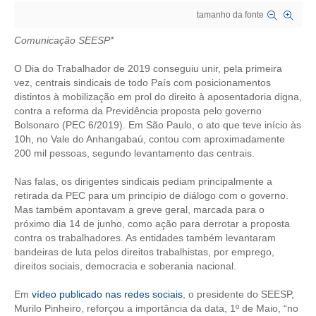
tamanho da fonte
CRESCE BRASIL
Comunicação SEESP*
CONSELHO TECNOLÓGICO
O Dia do Trabalhador de 2019 conseguiu unir, pela primeira
HISTÓRICO E ATUAÇÃO
vez, centrais sindicais de todo País com posicionamentos
distintos à mobilização em prol do direito à aposentadoria digna,
contra a reforma da Previdência proposta pelo governo
COMPOSIÇÃO
Bolsonaro (PEC 6/2019). Em São Paulo, o ato que teve início às
10h, no Vale do Anhangabaú, contou com aproximadamente
CONSELHOS ASSESSORES
200 mil pessoas, segundo levantamento das centrais.
PERSONALIDADES DA TECNOLOGIA
Nas falas, os dirigentes sindicais pediam principalmente a
retirada da PEC para um princípio de diálogo com o governo.
NÚCLEO DA MULHER ENGENHEIRA
Mas também apontavam a greve geral, marcada para o
próximo dia 14 de junho, como ação para derrotar a proposta
TRANSPARÊNCIA
contra os trabalhadores. As entidades também levantaram
bandeiras de luta pelos direitos trabalhistas, por emprego,
JURÍDICO
direitos sociais, democracia e soberania nacional.
CONSULTORIA
Em
vídeo publicado nas redes sociais
, o presidente do SEESP,
Murilo Pinheiro, reforçou a importância da data, 1º de Maio, “no
ACORDOS, CONVENÇÕES E DISSÍDIOS