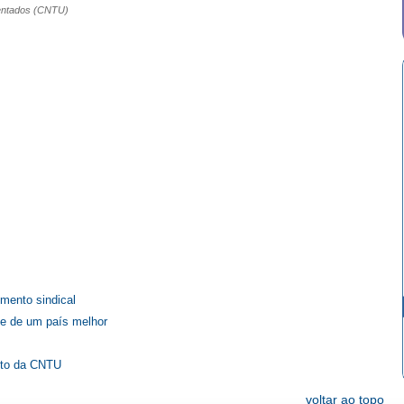
mentados (CNTU)
s
imento sindical
 e de um país melhor
nto da CNTU
voltar ao topo