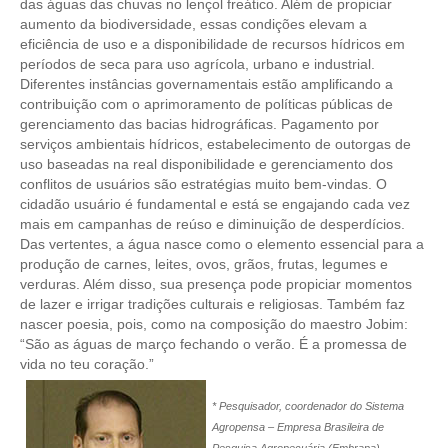
das águas das chuvas no lençol freático. Além de propiciar
aumento da biodiversidade, essas condições elevam a
RES 1.002/2002 – CÓDIGO DE ÉTICA
eficiência de uso e a disponibilidade de recursos hídricos em
períodos de seca para uso agrícola, urbano e industrial.
HOMOLOGAÇÕES
Diferentes instâncias governamentais estão amplificando a
contribuição com o aprimoramento de políticas públicas de
PISO SALARIAL
gerenciamento das bacias hidrográficas. Pagamento por
serviços ambientais hídricos, estabelecimento de outorgas de
FIQUE POR DENTRO
uso baseadas na real disponibilidade e gerenciamento dos
conflitos de usuários são estratégias muito bem-vindas. O
OPORTUNIDADES
cidadão usuário é fundamental e está se engajando cada vez
mais em campanhas de reúso e diminuição de desperdícios.
APRESENTAÇÃO
Das vertentes, a água nasce como o elemento essencial para a
produção de carnes, leites, ovos, grãos, frutas, legumes e
EMPREGO E ESTÁGIO
verduras. Além disso, sua presença pode propiciar momentos
de lazer e irrigar tradições culturais e religiosas. Também faz
nascer poesia, pois, como na composição do maestro Jobim:
CARREIRA
“São as águas de março fechando o verão. É a promessa de
vida no teu coração.”
AUTÔNOMOS E SERVIÇOS
NEWSLETTER
* Pesquisador, coordenador do Sistema
Agropensa – Empresa Brasileira de
GUIA DAS ENGENHARIAS