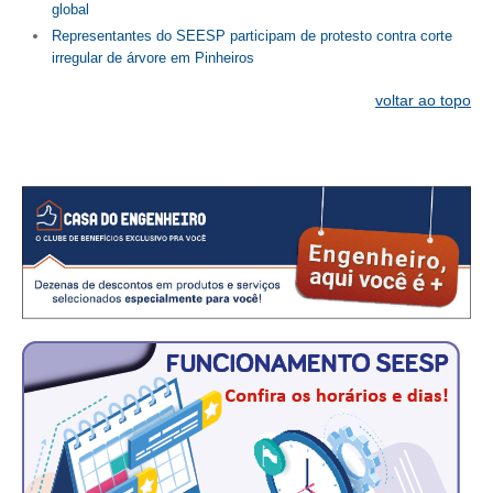
CONSÓRCIOS
global
Representantes do SEESP participam de protesto contra corte
CAMPANHAS SALARIAIS
irregular de árvore em Pinheiros
COMUNICAÇÃO
voltar ao topo
PALAVRA DO MURILO
NOTÍCIAS
CONTEÚDO ESPECIAL
JORNAL DO ENGENHEIRO
AGENDA
SEESP NOTÍCIAS
NOTÍCIAS NO WHATSAPP
FOTOS