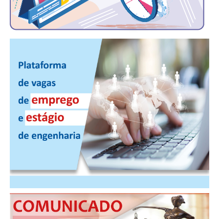
PUBLICAÇÕES
PUBLICIDADE
MANUAL DE REDAÇÃO
RELEASES
CONTATO
CADASTRO
ASSOCIE-SE
ATUALIZAÇÃO CADASTRAL
NÚCLEO JOVEM