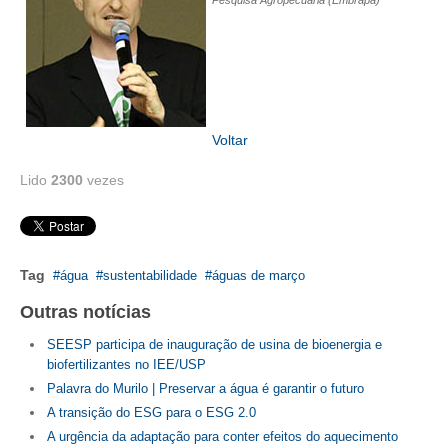
Pesquisa Agropecuária (Embrapa)
CONTATO
CURSOS
ENGENHEIRO EMPREENDEDOR
Voltar
SEESP EDUCAÇÃO
Lido
2300
vezes
PLATAFORMAS GRATUITAS
BENEFÍCIOS
Tag
água
sustentabilidade
águas de março
APOSENTADORIA
Outras notícias
CONVÊNIOS
SEESP participa de inauguração de usina de bioenergia e
biofertilizantes no IEE/USP
PLANO DE SAÚDE
Palavra do Murilo | Preservar a água é garantir o futuro
SEESPPREV
A transição do ESG para o ESG 2.0
A urgência da adaptação para conter efeitos do aquecimento