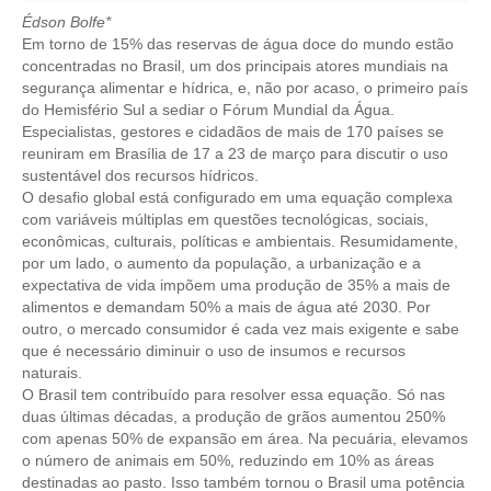
Édson Bolfe*
CRESCE BRASIL
Em torno de 15% das reservas de água doce do mundo estão
concentradas no Brasil, um dos principais atores mundiais na
CONSELHO TECNOLÓGICO
segurança alimentar e hídrica, e, não por acaso, o primeiro país
do Hemisfério Sul a sediar o Fórum Mundial da Água.
HISTÓRICO E ATUAÇÃO
Especialistas, gestores e cidadãos de mais de 170 países se
reuniram em Brasília de 17 a 23 de março para discutir o uso
COMPOSIÇÃO
sustentável dos recursos hídricos.
O desafio global está configurado em uma equação complexa
CONSELHOS ASSESSORES
com variáveis múltiplas em questões tecnológicas, sociais,
econômicas, culturais, políticas e ambientais. Resumidamente,
PERSONALIDADES DA TECNOLOGIA
por um lado, o aumento da população, a urbanização e a
expectativa de vida impõem uma produção de 35% a mais de
alimentos e demandam 50% a mais de água até 2030. Por
NÚCLEO DA MULHER ENGENHEIRA
outro, o mercado consumidor é cada vez mais exigente e sabe
que é necessário diminuir o uso de insumos e recursos
TRANSPARÊNCIA
naturais.
O Brasil tem contribuído para resolver essa equação. Só nas
JURÍDICO
duas últimas décadas, a produção de grãos aumentou 250%
com apenas 50% de expansão em área. Na pecuária, elevamos
CONSULTORIA
o número de animais em 50%, reduzindo em 10% as áreas
destinadas ao pasto. Isso também tornou o Brasil uma potência
ACORDOS, CONVENÇÕES E DISSÍDIOS