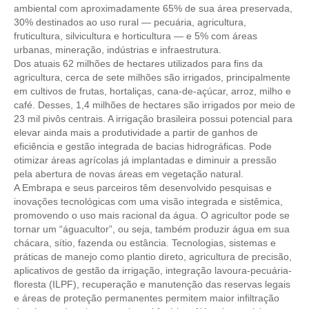
ambiental com aproximadamente 65% de sua área preservada,
30% destinados ao uso rural — pecuária, agricultura,
CONTRIBUIÇÕES
fruticultura, silvicultura e horticultura — e 5% com áreas
urbanas, mineração, indústrias e infraestrutura.
CONTRIBUIÇÃO ASSISTENCIAL
Dos atuais 62 milhões de hectares utilizados para fins da
agricultura, cerca de sete milhões são irrigados, principalmente
CONTRIBUIÇÃO ASSOCIATIVA OU ANUIDADE DE SÓCIO
em cultivos de frutas, hortaliças, cana-de-açúcar, arroz, milho e
café. Desses, 1,4 milhões de hectares são irrigados por meio de
CONTRIBUIÇÃO SINDICAL URBANA
23 mil pivôs centrais. A irrigação brasileira possui potencial para
elevar ainda mais a produtividade a partir de ganhos de
REVISÃO DE APOSENTADORIA
eficiência e gestão integrada de bacias hidrográficas. Pode
otimizar áreas agrícolas já implantadas e diminuir a pressão
FGTS EXPURGOS
pela abertura de novas áreas em vegetação natural.
A Embrapa e seus parceiros têm desenvolvido pesquisas e
FGTS CORREÇÃO
inovações tecnológicas com uma visão integrada e sistêmica,
promovendo o uso mais racional da água. O agricultor pode se
LEGISLAÇÃO
tornar um “águacultor”, ou seja, também produzir água em sua
chácara, sítio, fazenda ou estância. Tecnologias, sistemas e
LEI 4.950-A/1966 – PISO SALARIAL
práticas de manejo como plantio direto, agricultura de precisão,
aplicativos de gestão da irrigação, integração lavoura-pecuária-
LEI 5.194/1966 – REGULAMENTAÇÃO DA PROFISSÃO
floresta (ILPF), recuperação e manutenção das reservas legais
e áreas de proteção permanentes permitem maior infiltração
LEI 6.496/1977 – ART