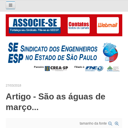
Pesquisar...
O SINDICATO
APRESENTAÇÃO
PALAVRA DO PRESIDENTE
DIRETORIA
DIRETORIA
27/03/2018
LIVRO GESTÃO 2026-2029
Artigo - São as águas de
SUBSEDES SINDICAIS
março...
GALERIA EX-PRESIDENTES
tamanho da fonte
ORGANOGRAMA