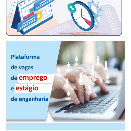
CONTATO
CURSOS
ENGENHEIRO EMPREENDEDOR
SEESP EDUCAÇÃO
PLATAFORMAS GRATUITAS
BENEFÍCIOS
APOSENTADORIA
CONVÊNIOS
PLANO DE SAÚDE
SEESPPREV