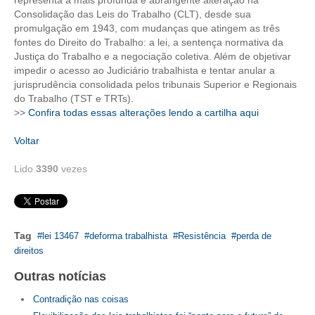
representa a mais profunda e abrangente alteração na
Consolidação das Leis do Trabalho (CLT), desde sua
CONTRIBUIÇÕES
promulgação em 1943, com mudanças que atingem as três
fontes do Direito do Trabalho: a lei, a sentença normativa da
CONTRIBUIÇÃO ASSISTENCIAL
Justiça do Trabalho e a negociação coletiva. Além de objetivar
impedir o acesso ao Judiciário trabalhista e tentar anular a
CONTRIBUIÇÃO ASSOCIATIVA OU ANUIDADE DE SÓCIO
jurisprudência consolidada pelos tribunais Superior e Regionais
do Trabalho (TST e TRTs).
CONTRIBUIÇÃO SINDICAL URBANA
>>
Confira todas essas alterações lendo a cartilha aqui
REVISÃO DE APOSENTADORIA
Voltar
Lido
3390
vezes
FGTS EXPURGOS
FGTS CORREÇÃO
LEGISLAÇÃO
Tag
lei 13467
deforma trabalhista
Resistência
perda de
direitos
LEI 4.950-A/1966 – PISO SALARIAL
Outras notícias
LEI 5.194/1966 – REGULAMENTAÇÃO DA PROFISSÃO
Contradição nas coisas
LEI 6.496/1977 – ART