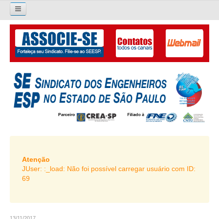
×
Pesquisar...
O SINDICATO
APRESENTAÇÃO
PALAVRA DO PRESIDENTE
DIRETORIA
DIRETORIA
LIVRO GESTÃO 2026-2029
Atenção
JUser: :_load: Não foi possível carregar usuário com ID:
SUBSEDES SINDICAIS
69
GALERIA EX-PRESIDENTES
ORGANOGRAMA
13/11/2017