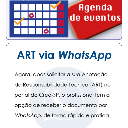
PUBLICAÇÕES
PUBLICIDADE
MANUAL DE REDAÇÃO
RELEASES
CONTATO
CADASTRO
ASSOCIE-SE
ATUALIZAÇÃO CADASTRAL
NÚCLEO JOVEM