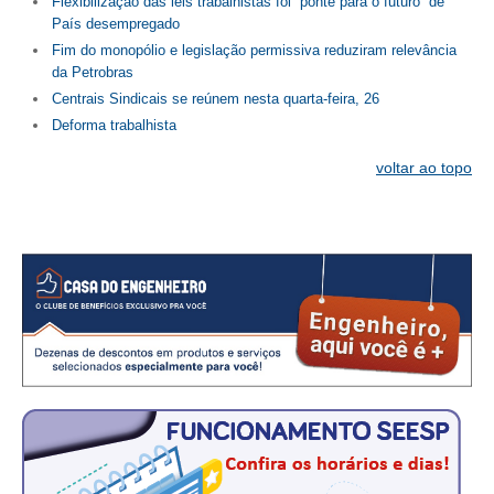
Flexibilização das leis trabalhistas foi “ponte para o futuro” de
País desempregado
RES 1.002/2002 – CÓDIGO DE ÉTICA
Fim do monopólio e legislação permissiva reduziram relevância
da Petrobras
HOMOLOGAÇÕES
Centrais Sindicais se reúnem nesta quarta-feira, 26
Deforma trabalhista
PISO SALARIAL
voltar ao topo
FIQUE POR DENTRO
OPORTUNIDADES
APRESENTAÇÃO
EMPREGO E ESTÁGIO
CARREIRA
AUTÔNOMOS E SERVIÇOS
NEWSLETTER
GUIA DAS ENGENHARIAS