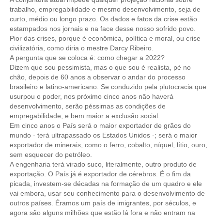
trabalho, empregabilidade e mesmo desenvolvimento, seja de
CONTRIBUIÇÕES
curto, médio ou longo prazo. Os dados e fatos da crise estão
estampados nos jornais e na face desse nosso sofrido povo.
CONTRIBUIÇÃO ASSISTENCIAL
Pior das crises, porque é econômica, política e moral, ou crise
civilizatória, como diria o mestre Darcy Ribeiro.
CONTRIBUIÇÃO ASSOCIATIVA OU ANUIDADE DE SÓCIO
A pergunta que se coloca é: como chegar a 2022?
Dizem que sou pessimista, mas o que sou é realista, pé no
CONTRIBUIÇÃO SINDICAL URBANA
chão, depois de 60 anos a observar o andar do processo
brasileiro e latino-americano. Se conduzido pela plutocracia que
usurpou o poder, nos próximo cinco anos não haverá
REVISÃO DE APOSENTADORIA
desenvolvimento, serão péssimas as condições de
empregabilidade, e bem maior a exclusão social.
FGTS EXPURGOS
Em cinco anos o País será o maior exportador de grãos do
mundo - terá ultrapassado os Estados Unidos -; será o maior
FGTS CORREÇÃO
exportador de minerais, como o ferro, cobalto, níquel, lítio, ouro,
sem esquecer do petróleo.
LEGISLAÇÃO
A engenharia terá virado suco, literalmente, outro produto de
exportação. O País já é exportador de cérebros. É o fim da
LEI 4.950-A/1966 – PISO SALARIAL
picada, investem-se décadas na formação de um quadro e ele
vai embora, usar seu conhecimento para o desenvolvimento de
LEI 5.194/1966 – REGULAMENTAÇÃO DA PROFISSÃO
outros países. Éramos um país de imigrantes, por séculos, e
agora são alguns milhões que estão lá fora e não entram na
LEI 6.496/1977 – ART