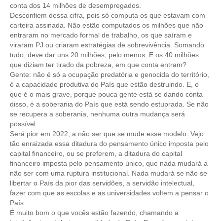
conta dos 14 milhões de desempregados.
Desconfiem dessa cifra, pois só computa os que estavam com
RES 1.002/2002 – CÓDIGO DE ÉTICA
carteira assinada. Não estão computados os milhões que não
entraram no mercado formal de trabalho, os que saíram e
HOMOLOGAÇÕES
viraram PJ ou criaram estratégias de sobrevivência. Somando
tudo, deve dar uns 20 milhões, pelo menos. E os 40 milhões
PISO SALARIAL
que diziam ter tirado da pobreza, em que conta entram?
Gente: não é só a ocupação predatória e genocida do território,
FIQUE POR DENTRO
é a capacidade produtiva do País que estão destruindo. E, o
que é o mais grave, porque pouca gente está se dando conta
OPORTUNIDADES
disso, é a soberania do País que está sendo estuprada. Se não
se recupera a soberania, nenhuma outra mudança será
APRESENTAÇÃO
possível.
Será pior em 2022, a não ser que se mude esse modelo. Vejo
EMPREGO E ESTÁGIO
tão enraizada essa ditadura do pensamento único imposta pelo
capital financeiro, ou se preferem, a ditadura do capital
CARREIRA
financeiro imposta pelo pensamento único, que nada mudará a
não ser com uma ruptura institucional. Nada mudará se não se
AUTÔNOMOS E SERVIÇOS
libertar o País da pior das servidões, a servidão intelectual,
fazer com que as escolas e as universidades voltem a pensar o
NEWSLETTER
País.
É muito bom o que vocês estão fazendo, chamando a
GUIA DAS ENGENHARIAS