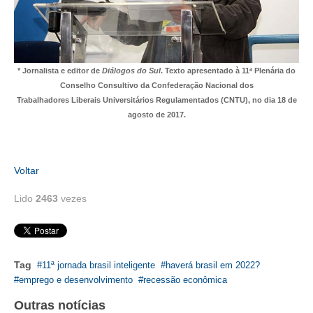
PUBLICAÇÕES
PUBLICIDADE
MANUAL DE REDAÇÃO
* Jornalista e editor de
Diálogos do Sul
. Texto apresentado à 11ª Plenária do
Conselho Consultivo da Confederação Nacional dos
RELEASES
Trabalhadores Liberais Universitários Regulamentados (CNTU), no dia 18 de
agosto de 2017.
CONTATO
CADASTRO
Voltar
ASSOCIE-SE
Lido
2463
vezes
ATUALIZAÇÃO CADASTRAL
NÚCLEO JOVEM
Tag
11ª jornada brasil inteligente
haverá brasil em 2022?
emprego e desenvolvimento
recessão econômica
Outras notícias