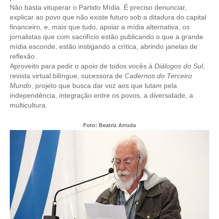
CONSÓRCIOS
Não basta vituperar o Partido Mídia. É preciso denunciar,
explicar ao povo que não existe futuro sob a ditadura do capital
CAMPANHAS SALARIAIS
financeiro, e, mais que tudo, apoiar a mídia alternativa, os
jornalistas que com sacrifício estão publicando o que a grande
COMUNICAÇÃO
mídia esconde, estão instigando a crítica, abrindo janelas de
reflexão.
PALAVRA DO MURILO
Aproveito para pedir o apoio de todos vocês à
Diálogos do Sul
,
revista virtual bilíngue, sucessora de
Cadernos do Terceiro
NOTÍCIAS
Mundo
, projeto que busca dar voz aos que lutam pela
independência, integração entre os povos, a diversidade, a
CONTEÚDO ESPECIAL
multicultura.
JORNAL DO ENGENHEIRO
Foto: Beatriz Arruda
AGENDA
SEESP NOTÍCIAS
NOTÍCIAS NO WHATSAPP
FOTOS