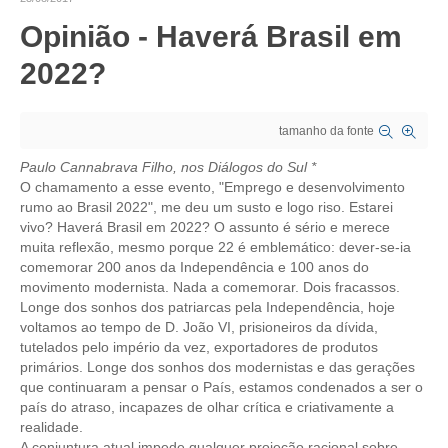
Opinião - Haverá Brasil em
CRESCE BRASIL
2022?
CONSELHO TECNOLÓGICO
HISTÓRICO E ATUAÇÃO
tamanho da fonte
COMPOSIÇÃO
Paulo Cannabrava Filho, nos Diálogos do Sul *
O chamamento a esse evento, "Emprego e desenvolvimento
CONSELHOS ASSESSORES
rumo ao Brasil 2022", me deu um susto e logo riso. Estarei
vivo? Haverá Brasil em 2022? O assunto é sério e merece
PERSONALIDADES DA TECNOLOGIA
muita reflexão, mesmo porque 22 é emblemático: dever-se-ia
comemorar 200 anos da Independência e 100 anos do
NÚCLEO DA MULHER ENGENHEIRA
movimento modernista. Nada a comemorar. Dois fracassos.
Longe dos sonhos dos patriarcas pela Independência, hoje
TRANSPARÊNCIA
voltamos ao tempo de D. João VI, prisioneiros da dívida,
tutelados pelo império da vez, exportadores de produtos
JURÍDICO
primários. Longe dos sonhos dos modernistas e das gerações
que continuaram a pensar o País, estamos condenados a ser o
CONSULTORIA
país do atraso, incapazes de olhar crítica e criativamente a
realidade.
ACORDOS, CONVENÇÕES E DISSÍDIOS
A conjuntura atual impede qualquer projeção racional sobre