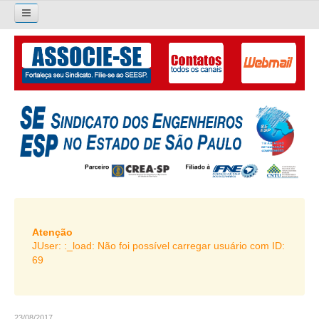
×
Pesquisar...
O SINDICATO
APRESENTAÇÃO
PALAVRA DO PRESIDENTE
DIRETORIA
DIRETORIA
LIVRO GESTÃO 2026-2029
Atenção
JUser: :_load: Não foi possível carregar usuário com ID:
SUBSEDES SINDICAIS
69
GALERIA EX-PRESIDENTES
ORGANOGRAMA
23/08/2017