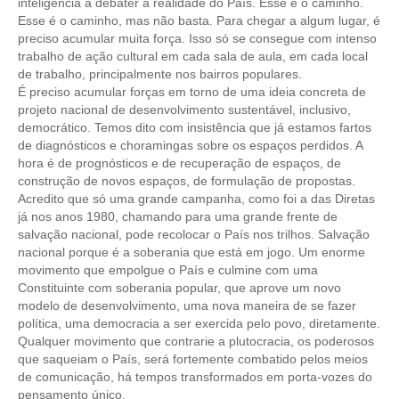
inteligência a debater a realidade do País. Esse é o caminho.
Esse é o caminho, mas não basta. Para chegar a algum lugar, é
CONTATO
preciso acumular muita força. Isso só se consegue com intenso
trabalho de ação cultural em cada sala de aula, em cada local
CURSOS
de trabalho, principalmente nos bairros populares.
É preciso acumular forças em torno de uma ideia concreta de
ENGENHEIRO EMPREENDEDOR
projeto nacional de desenvolvimento sustentável, inclusivo,
democrático. Temos dito com insistência que já estamos fartos
SEESP EDUCAÇÃO
de diagnósticos e choramingas sobre os espaços perdidos. A
hora é de prognósticos e de recuperação de espaços, de
construção de novos espaços, de formulação de propostas.
PLATAFORMAS GRATUITAS
Acredito que só uma grande campanha, como foi a das Diretas
já nos anos 1980, chamando para uma grande frente de
BENEFÍCIOS
salvação nacional, pode recolocar o País nos trilhos. Salvação
nacional porque é a soberania que está em jogo. Um enorme
APOSENTADORIA
movimento que empolgue o País e culmine com uma
Constituinte com soberania popular, que aprove um novo
CONVÊNIOS
modelo de desenvolvimento, uma nova maneira de se fazer
política, uma democracia a ser exercida pelo povo, diretamente.
PLANO DE SAÚDE
Qualquer movimento que contrarie a plutocracia, os poderosos
que saqueiam o País, será fortemente combatido pelos meios
SEESPPREV
de comunicação, há tempos transformados em porta-vozes do
pensamento único.