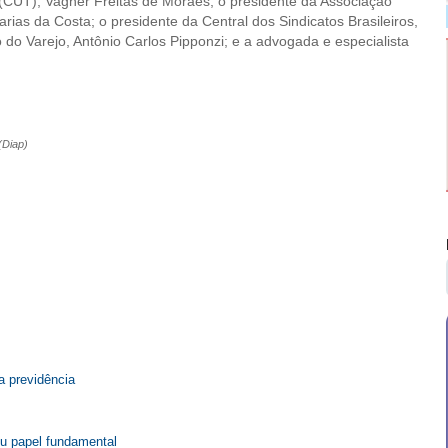
 (CUT), Vagner Freitas de Moraes; o presidente da Associação
ias da Costa; o presidente da Central dos Sindicatos Brasileiros,
 do Varejo, Antônio Carlos Pipponzi; e a advogada e especialista
(Diap)
a previdência
eu papel fundamental