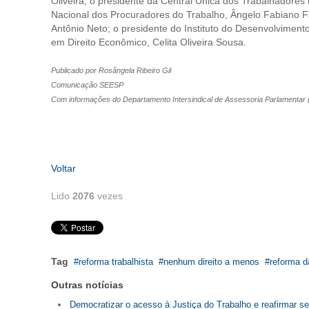
Oliveira; o presidente da Central Única dos Trabalhadores
Nacional dos Procuradores do Trabalho, Ângelo Fabiano Far
Antônio Neto; o presidente do Instituto do Desenvolvimento
em Direito Econômico, Celita Oliveira Sousa.
Publicado por Rosângela Ribeiro Gil
Comunicação SEESP
Com informações do Departamento Intersindical de Assessoria Parlamentar 
Voltar
Lido
2076
vezes
Tag
reforma trabalhista
nenhum direito a menos
reforma d
Outras notícias
Democratizar o acesso à Justiça do Trabalho e reafirmar s