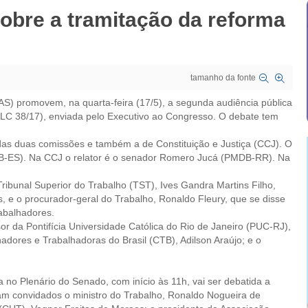
obre a tramitação da reforma
tamanho da fonte
S) promovem, na quarta-feira (17/5), a segunda audiência pública
(PLC 38/17), enviada pelo Executivo ao Congresso. O debate tem
das duas comissões e também a de Constituição e Justiça (CCJ). O
B-ES). Na CCJ o relator é o senador Romero Jucá (PMDB-RR). Na
ribunal Superior do Trabalho (TST), Ives Gandra Martins Filho,
, e o procurador-geral do Trabalho, Ronaldo Fleury, que se disse
rabalhadores.
r da Pontifícia Universidade Católica do Rio de Janeiro (PUC-RJ),
dores e Trabalhadoras do Brasil (CTB), Adilson Araújo; e o
a no Plenário do Senado, com início às 11h, vai ser debatida a
ram convidados o ministro do Trabalho, Ronaldo Nogueira de