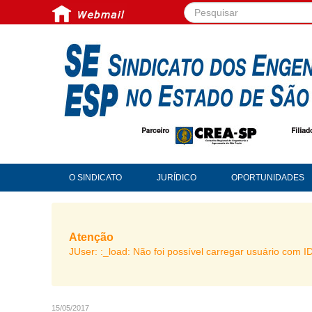
Pesquisar...
O SINDICATO
JURÍDICO
OPORTUNIDADES
Atenção
JUser: :_load: Não foi possível carregar usuário com I
15/05/2017