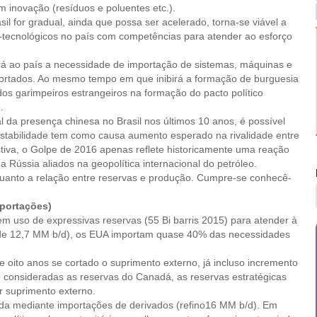
 inovação (resíduos e poluentes etc.).
l for gradual, ainda que possa ser acelerado, torna-se viável a
tecnológicos no país com competências para atender ao esforço
rá ao país a necessidade de importação de sistemas, máquinas e
portados. Ao mesmo tempo em que inibirá a formação de burguesia
dos garimpeiros estrangeiros na formação do pacto político
.
da presença chinesa no Brasil nos últimos 10 anos, é possível
 instabilidade tem como causa aumento esperado na rivalidade entre
ctiva, o Golpe de 2016 apenas reflete historicamente uma reação
 Rússia aliados na geopolítica internacional do petróleo.
 quanto a relação entre reservas e produção. Cumpre-se conhecê-
portações)
m uso de expressivas reservas (55 Bi barris 2015) para atender à
de 12,7 MM b/d), os EUA importam quase 40% das necessidades
e oito anos se cortado o suprimento externo, já incluso incremento
e consideradas as reservas do Canadá, as reservas estratégicas
 suprimento externo.
da mediante importações de derivados (refino16 MM b/d). Em