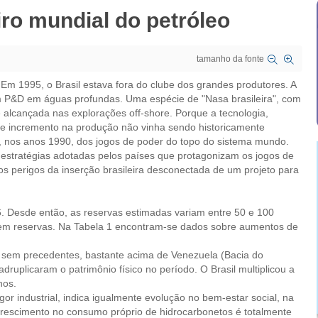
iro mundial do petróleo
tamanho da fonte
. Em 1995, o Brasil estava fora do clube dos grandes produtores. A
m P&D em águas profundas. Uma espécie de "Nasa brasileira", com
 alcançada nas explorações off-shore. Porque a tecnologia,
de incremento na produção não vinha sendo historicamente
am, nos anos 1990, dos jogos de poder do topo do sistema mundo.
s estratégias adotadas pelos países que protagonizam os jogos de
e os perigos da inserção brasileira desconectada de um projeto para
6. Desde então, as reservas estimadas variam entre 50 e 100
res em reservas. Na Tabela 1 encontram-se dados sobre aumentos de
oi sem precedentes, bastante acima de Venezuela (Bacia do
uplicaram o patrimônio físico no período. O Brasil multiplicou a
nos.
or industrial, indica igualmente evolução no bem-estar social, na
crescimento no consumo próprio de hidrocarbonetos é totalmente