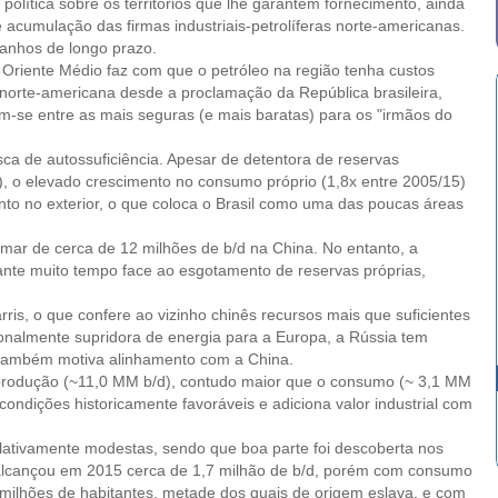
política sobre os territórios que lhe garantem fornecimento, ainda
 acumulação das firmas industriais-petrolíferas norte-americanas.
anhos de longo prazo.
o Oriente Médio faz com que o petróleo na região tenha custos
a norte-americana desde a proclamação da República brasileira,
am-se entre as mais seguras (e mais baratas) para os "irmãos do
ca de autossuficiência. Apesar de detentora de reservas
), o elevado crescimento no consumo próprio (1,8x entre 2005/15)
to no exterior, o que coloca o Brasil como uma das poucas áreas
mar de cerca de 12 milhões de b/d na China. No entanto, a
rante muito tempo face ao esgotamento de reservas próprias,
ris, o que confere ao vizinho chinês recursos mais que suficientes
ionalmente supridora de energia para a Europa, a Rússia tem
 também motiva alinhamento com a China.
à produção (~11,0 MM b/d), contudo maior que o consumo (~ 3,1 MM
ondições historicamente favoráveis e adiciona valor industrial com
lativamente modestas, sendo que boa parte foi descoberta nos
o alcançou em 2015 cerca de 1,7 milhão de b/d, porém com consumo
milhões de habitantes, metade dos quais de origem eslava, e com