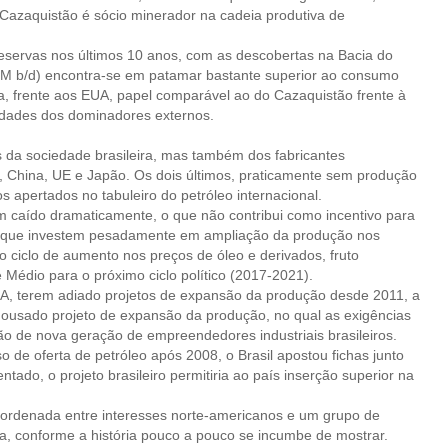
o Cazaquistão é sócio minerador na cadeia produtiva de
eservas nos últimos 10 anos, com as descobertas na Bacia do
 MM b/d) encontra-se em patamar bastante superior ao consumo
 frente aos EUA, papel comparável ao do Cazaquistão frente à
idades dos dominadores externos.
s da sociedade brasileira, mas também dos fabricantes
A, China, UE e Japão. Os dois últimos, praticamente sem produção
s apertados no tabuleiro do petróleo internacional.
êm caído dramaticamente, o que não contribui como incentivo para
, que investem pesadamente em ampliação da produção nos
 ciclo de aumento nos preços de óleo e derivados, fruto
e Médio para o próximo ciclo político (2017-2021).
A, terem adiado projetos de expansão da produção desde 2011, a
 ousado projeto de expansão da produção, no qual as exigências
ão de nova geração de empreendedores industriais brasileiros.
e oferta de petróleo após 2008, o Brasil apostou fichas junto
do, o projeto brasileiro permitiria ao país inserção superior na
coordenada entre interesses norte-americanos e um grupo de
leira, conforme a história pouco a pouco se incumbe de mostrar.