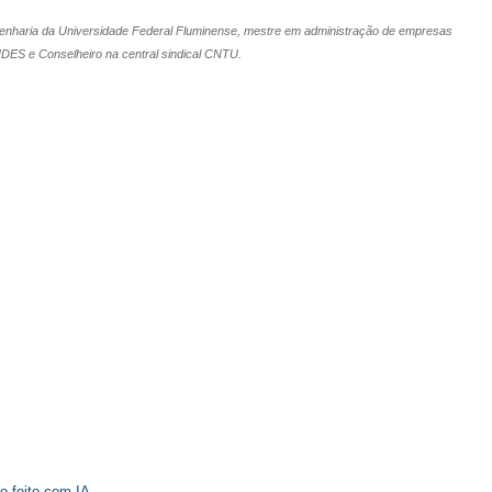
Engenharia da Universidade Federal Fluminense, mestre em administração de empresas
S e Conselheiro na central sindical
CNTU
.
o feito com IA