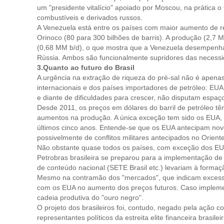
um "presidente vitalício" apoiado por Moscou, na prática 
combustíveis e derivados russos.
A Venezuela está entre os países com maior aumento de r
Orinoco (80 para 300 bilhões de barris). A produção (2,7
(0,68 MM b/d), o que mostra que a Venezuela desempenha,
Rússia. Ambos são funcionalmente supridores das necess
3.Quanto ao futuro do Brasil
A urgência na extração de riqueza do pré-sal não é apena
internacionais e dos países importadores de petróleo: EU
e diante de dificuldades para crescer, não disputam espaço
Desde 2011, os preços em dólares do barril de petróleo t
aumentos na produção. A única exceção tem sido os EUA
últimos cinco anos. Entende-se que os EUA antecipam novo
possivelmente de conflitos militares antecipados no Orient
Não obstante quase todos os países, com exceção dos EU
Petrobras brasileira se preparou para a implementação de
de conteúdo nacional (SETE Brasil etc.) levariam à formaç
Mesmo na contramão dos "mercados", que indicam excesso d
com os EUA no aumento dos preços futuros. Caso implementa
cadeia produtiva do "ouro negro".
O projeto dos brasileiros foi, contudo, negado pela ação 
representantes políticos da estreita elite financeira brasi