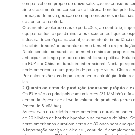
compatível com projeto de universalização no consumo com
Se o crescimento no consumo de hidrocarbonetos pelo Brasi
formação de nova geração de empreendedores industriais-
de aumento na oferta.
O aumento acelerado nas exportações, ao contrário, impo
equipamentos, o que diminuirá os excedentes líquidos ex
industrial-tecnológica nacional, o aumento de importância 
brasileiro tenderá a aumentar com o tamanho da produção
Neste sentido, somando-se aumento mais que proporcional 
antecipar-se longo período de instabilidade política. Esta
os EUA e a China no tabuleiro internacional. Nesta perspe
norte-americana a um projeto de país que viu na China e na
Por estas razões, cada país apresenta estratégia distinta
las.
2.Quanto ao ritmo de produção (consumo próprio e ex
Os EUA são os principais consumidores (21 MM b/d) e faze
demanda. Apesar de elevado volume de produção (cerca 
(cerca de 8 MM b/d).
As reservas no território norte-americano durariam soment
de 20 bilhões de barris disponíveis na camada de Xisto. S
norte-americanas durariam cerca de 30 anos sem qualquer
A importação maciça de óleo cru, contudo, é complementa