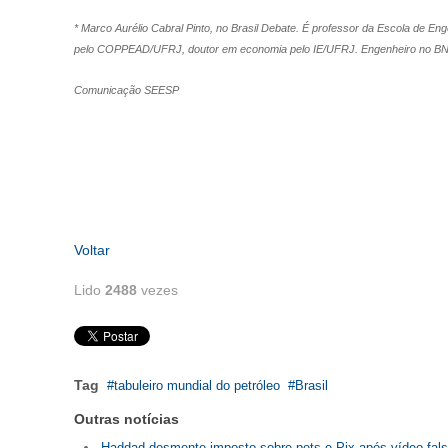
* Marco Aurélio Cabral Pinto, no Brasil Debate. É professor da Escola de 
pelo COPPEAD/UFRJ, doutor em economia pelo IE/UFRJ. Engenheiro no BNDE
Comunicação SEESP
Voltar
Lido
2488
vezes
Tag
tabuleiro mundial do petróleo
Brasil
Outras notícias
Haddad desmente imposto sobre pets e Pix após vídeo fals