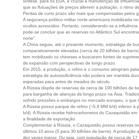
síntese, para os EUA, é crucial a manutenção de influência 
que as flutuações de preços alterem a pulsação, o ritmo de
Perdas de curto prazo são mais que compensadas pelos g
A segurança político-militar norte-americana mobilizada n
ocultos acrescidos. Portanto, considerando-se a influênci
pode-se concluir que as reservas no Atlântico Sul encontr
norte".
A China seguiu, até o presente momento, estratégia de bus
comparativamente elevadas (cerca de 20 bilhões de barris
tem mobilizado os chineses a buscarem fontes de suprimen
de expansão com perspectivas de longo prazo.
Em 2015, a produção, o refino e o consumo atingiram pata
estratégia de autossuficiência não poderá ser mantida du
esperadas para antes de meados do século.
A Rússia dispõe de reservas de cerca de 100 bilhões de bar
para barganha de alianças de longo prazo na Ásia. Tradic
sofrido pressões e embargos no mercado europeu, o que
A Rússia possui parque de refino (~5,8 MM b/d) inferior 
b/d). A Rússia recebe hidrocarbonetos do Cazaquistão em c
a finalidade de exportação.
Complementar à Rússia, o Cazaquistão possui reservas re
últimos 10 anos (5 para 30 bilhões de barris). A produçã
dez vezes menor. Ou seja, com população de cerca de 17 