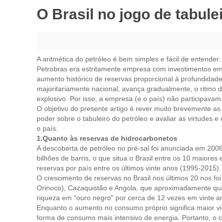
O Brasil no jogo de tabule
A aritmética do petróleo é bem simples e fácil de entender
Petrobras era estritamente empresa com investimentos e
aumento histórico de reservas proporcional à profundidade
majoritariamente nacional, avança gradualmente, o ritmo 
explosivo. Por isso, a empresa (e o país) não participav
O objetivo do presente artigo é rever muito brevemente a
poder sobre o tabuleiro do petróleo e avaliar as virtudes 
o país.
1.Quanto às reservas de hidrocarbonetos
A descoberta de petróleo no pré-sal foi anunciada em 200
bilhões de barris, o que situa o Brasil entre os 10 maio
reservas por país entre os últimos vinte anos (1995-2015).
O crescimento de reservas no Brasil nos últimos 20 nos f
Orinoco), Cazaquistão e Angola, que aproximadamente quadr
riqueza em "ouro negro" por cerca de 12 vezes em vinte a
Enquanto o aumento no consumo próprio significa maior vig
forma de consumo mais intensivo de energia. Portanto, o 