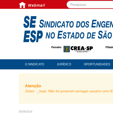
Pesquisar...
O SINDICATO
JURÍDICO
OPORTUNIDADES
Atenção
JUser: :_load: Não foi possível carregar usuário com I
30/09/2016