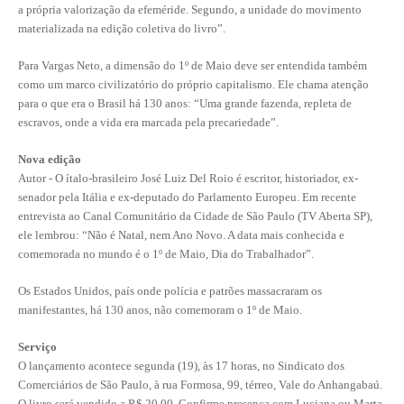
a própria valorização da efeméride. Segundo, a unidade do movimento
materializada na edição coletiva do livro”.
RES 1.002/2002 – CÓDIGO DE ÉTICA
Para Vargas Neto, a dimensão do 1º de Maio deve ser entendida também
HOMOLOGAÇÕES
como um marco civilizatório do próprio capitalismo. Ele chama atenção
para o que era o Brasil há 130 anos: “Uma grande fazenda, repleta de
PISO SALARIAL
escravos, onde a vida era marcada pela precariedade”.
FIQUE POR DENTRO
Nova edição
Autor - O ítalo-brasileiro José Luiz Del Roio é escritor, historiador, ex-
OPORTUNIDADES
senador pela Itália e ex-deputado do Parlamento Europeu. Em recente
entrevista ao Canal Comunitário da Cidade de São Paulo (TV Aberta SP),
APRESENTAÇÃO
ele lembrou: “Não é Natal, nem Ano Novo. A data mais conhecida e
comemorada no mundo é o 1º de Maio, Dia do Trabalhador”.
EMPREGO E ESTÁGIO
Os Estados Unidos, país onde polícia e patrões massacraram os
CARREIRA
manifestantes, há 130 anos, não comemoram o 1º de Maio.
AUTÔNOMOS E SERVIÇOS
Serviço
O lançamento acontece segunda (19), às 17 horas, no Sindicato dos
NEWSLETTER
Comerciários de São Paulo, à rua Formosa, 99, térreo, Vale do Anhangabaú.
GUIA DAS ENGENHARIAS
O livro será vendido a R$ 20,00. Confirme presença com Luciana ou Marta