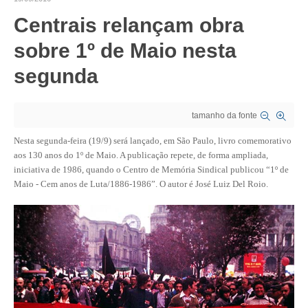
Centrais relançam obra
CRESCE BRASIL
sobre 1º de Maio nesta
CONSELHO TECNOLÓGICO
segunda
HISTÓRICO E ATUAÇÃO
COMPOSIÇÃO
tamanho da fonte
CONSELHOS ASSESSORES
Nesta segunda-feira (19/9) será lançado, em São Paulo, livro comemorativo
aos 130 anos do 1º de Maio. A publicação repete, de forma ampliada,
PERSONALIDADES DA TECNOLOGIA
iniciativa de 1986, quando o Centro de Memória Sindical publicou “1º de
Maio - Cem anos de Luta/1886-1986”. O autor é José Luiz Del Roio.
NÚCLEO DA MULHER ENGENHEIRA
TRANSPARÊNCIA
JURÍDICO
CONSULTORIA
ACORDOS, CONVENÇÕES E DISSÍDIOS