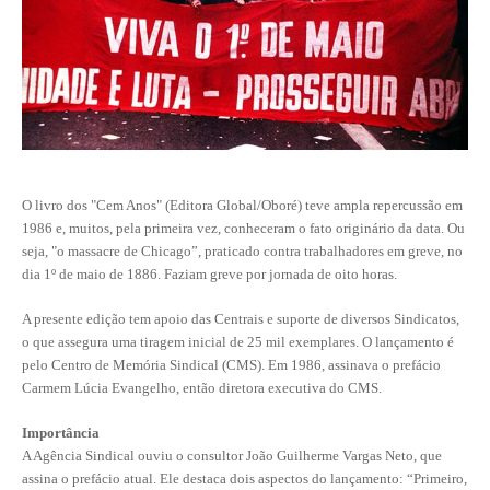
CONTRIBUIÇÕES
CONTRIBUIÇÃO ASSISTENCIAL
CONTRIBUIÇÃO ASSOCIATIVA OU ANUIDADE DE SÓCIO
CONTRIBUIÇÃO SINDICAL URBANA
O livro dos "Cem Anos" (Editora Global/Oboré) teve ampla repercussão em
REVISÃO DE APOSENTADORIA
1986 e, muitos, pela primeira vez, conheceram o fato originário da data. Ou
seja, "o massacre de Chicago”, praticado contra trabalhadores em greve, no
FGTS EXPURGOS
dia 1º de maio de 1886. Faziam greve por jornada de oito horas.
FGTS CORREÇÃO
A presente edição tem apoio das Centrais e suporte de diversos Sindicatos,
o que assegura uma tiragem inicial de 25 mil exemplares. O lançamento é
LEGISLAÇÃO
pelo Centro de Memória Sindical (CMS). Em 1986, assinava o prefácio
Carmem Lúcia Evangelho, então diretora executiva do CMS.
LEI 4.950-A/1966 – PISO SALARIAL
Importância
LEI 5.194/1966 – REGULAMENTAÇÃO DA PROFISSÃO
A Agência Sindical ouviu o consultor João Guilherme Vargas Neto, que
assina o prefácio atual. Ele destaca dois aspectos do lançamento: “Primeiro,
LEI 6.496/1977 – ART