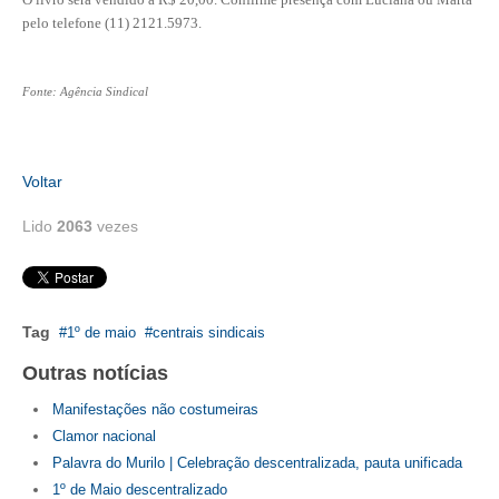
pelo telefone (11) 2121.5973.
CONTATO
CURSOS
Fonte: Agência Sindical
ENGENHEIRO EMPREENDEDOR
SEESP EDUCAÇÃO
Voltar
Lido
2063
vezes
PLATAFORMAS GRATUITAS
BENEFÍCIOS
APOSENTADORIA
Tag
1º de maio
centrais sindicais
CONVÊNIOS
Outras notícias
PLANO DE SAÚDE
Manifestações não costumeiras
Clamor nacional
SEESPPREV
Palavra do Murilo | Celebração descentralizada, pauta unificada
1º de Maio descentralizado