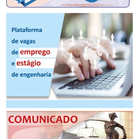
PUBLICAÇÕES
PUBLICIDADE
MANUAL DE REDAÇÃO
RELEASES
CONTATO
CADASTRO
ASSOCIE-SE
ATUALIZAÇÃO CADASTRAL
NÚCLEO JOVEM