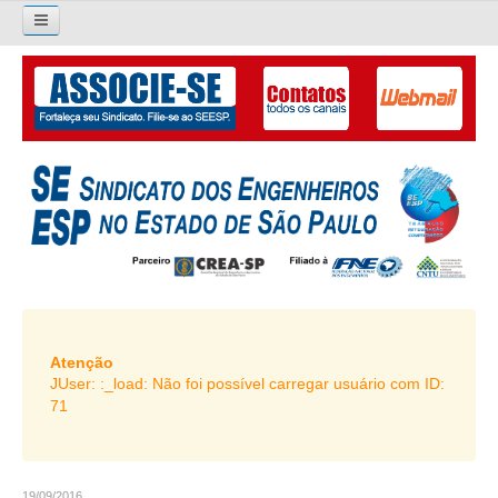
×
Pesquisar...
O SINDICATO
APRESENTAÇÃO
PALAVRA DO PRESIDENTE
DIRETORIA
DIRETORIA
LIVRO GESTÃO 2026-2029
Atenção
JUser: :_load: Não foi possível carregar usuário com ID:
SUBSEDES SINDICAIS
71
GALERIA EX-PRESIDENTES
ORGANOGRAMA
19/09/2016