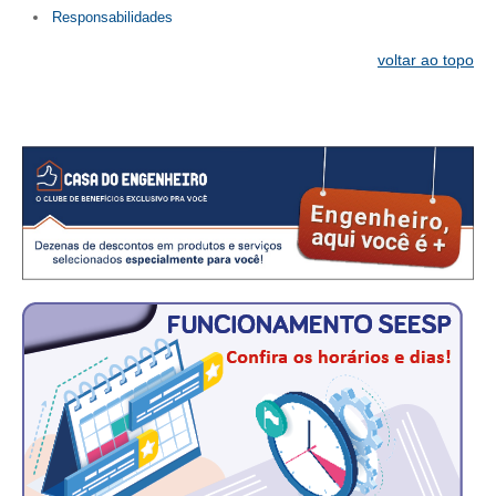
CONSÓRCIOS
Responsabilidades
CAMPANHAS SALARIAIS
voltar ao topo
COMUNICAÇÃO
PALAVRA DO MURILO
NOTÍCIAS
CONTEÚDO ESPECIAL
JORNAL DO ENGENHEIRO
AGENDA
SEESP NOTÍCIAS
NOTÍCIAS NO WHATSAPP
FOTOS