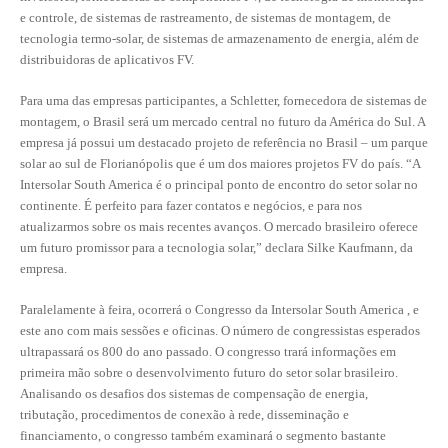
e controle, de sistemas de rastreamento, de sistemas de montagem, de
RES 1.002/2002 – CÓDIGO DE ÉTICA
tecnologia termo-solar, de sistemas de armazenamento de energia, além de
distribuidoras de aplicativos FV.
HOMOLOGAÇÕES
Para uma das empresas participantes, a Schletter, fornecedora de sistemas de
PISO SALARIAL
montagem, o Brasil será um mercado central no futuro da América do Sul. A
empresa já possui um destacado projeto de referência no Brasil – um parque
FIQUE POR DENTRO
solar ao sul de Florianópolis que é um dos maiores projetos FV do país. “A
Intersolar South America é o principal ponto de encontro do setor solar no
OPORTUNIDADES
continente. É perfeito para fazer contatos e negócios, e para nos
atualizarmos sobre os mais recentes avanços. O mercado brasileiro oferece
APRESENTAÇÃO
um futuro promissor para a tecnologia solar,” declara Silke Kaufmann, da
empresa.
EMPREGO E ESTÁGIO
Paralelamente à feira, ocorrerá o Congresso da Intersolar South America , e
CARREIRA
este ano com mais sessões e oficinas. O número de congressistas esperados
ultrapassará os 800 do ano passado. O congresso trará informações em
AUTÔNOMOS E SERVIÇOS
primeira mão sobre o desenvolvimento futuro do setor solar brasileiro.
Analisando os desafios dos sistemas de compensação de energia,
NEWSLETTER
tributação, procedimentos de conexão à rede, disseminação e
financiamento, o congresso também examinará o segmento bastante
GUIA DAS ENGENHARIAS