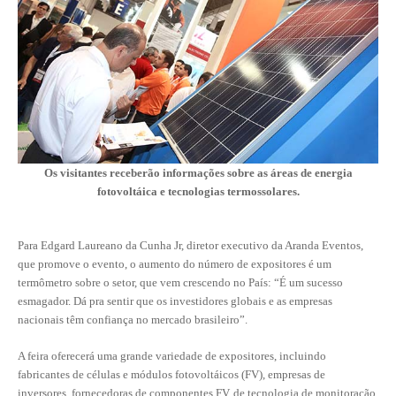
CONTRIBUIÇÕES
CONTRIBUIÇÃO ASSISTENCIAL
CONTRIBUIÇÃO ASSOCIATIVA OU ANUIDADE DE SÓCIO
CONTRIBUIÇÃO SINDICAL URBANA
Os visitantes receberão informações sobre as áreas de energia
REVISÃO DE APOSENTADORIA
fotovoltáica e tecnologias termossolares.
FGTS EXPURGOS
Para Edgard Laureano da Cunha Jr, diretor executivo da Aranda Eventos,
FGTS CORREÇÃO
que promove o evento, o aumento do número de expositores é um
termômetro sobre o setor, que vem crescendo no País: “É um sucesso
LEGISLAÇÃO
esmagador. Dá pra sentir que os investidores globais e as empresas
nacionais têm confiança no mercado brasileiro”.
LEI 4.950-A/1966 – PISO SALARIAL
A feira oferecerá uma grande variedade de expositores, incluindo
LEI 5.194/1966 – REGULAMENTAÇÃO DA PROFISSÃO
fabricantes de células e módulos fotovoltáicos (FV), empresas de
inversores, fornecedoras de componentes FV, de tecnologia de monitoração
LEI 6.496/1977 – ART