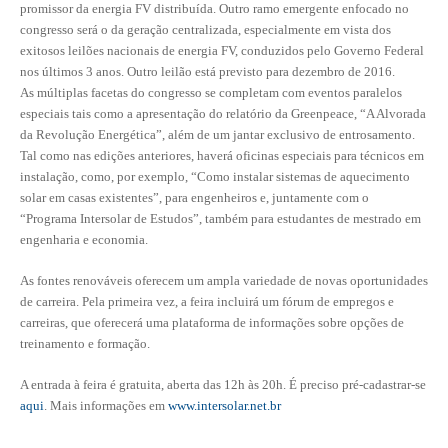
promissor da energia FV distribuída. Outro ramo emergente enfocado no
congresso será o da geração centralizada, especialmente em vista dos
CONTATO
exitosos leilões nacionais de energia FV, conduzidos pelo Governo Federal
nos últimos 3 anos. Outro leilão está previsto para dezembro de 2016.
CURSOS
As múltiplas facetas do congresso se completam com eventos paralelos
especiais tais como a apresentação do relatório da Greenpeace, “A Alvorada
ENGENHEIRO EMPREENDEDOR
da Revolução Energética”, além de um jantar exclusivo de entrosamento.
Tal como nas edições anteriores, haverá oficinas especiais para técnicos em
SEESP EDUCAÇÃO
instalação, como, por exemplo, “Como instalar sistemas de aquecimento
solar em casas existentes”, para engenheiros e, juntamente com o
PLATAFORMAS GRATUITAS
“Programa Intersolar de Estudos”, também para estudantes de mestrado em
engenharia e economia.
BENEFÍCIOS
As fontes renováveis oferecem um ampla variedade de novas oportunidades
APOSENTADORIA
de carreira. Pela primeira vez, a feira incluirá um fórum de empregos e
carreiras, que oferecerá uma plataforma de informações sobre opções de
CONVÊNIOS
treinamento e formação.
PLANO DE SAÚDE
A entrada à feira é gratuita, aberta das 12h às 20h. É preciso pré-cadastrar-se
aqui
. Mais informações em
www.intersolar.net.br
SEESPPREV