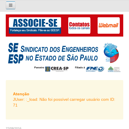
×
Pesquisar...
O SINDICATO
APRESENTAÇÃO
PALAVRA DO PRESIDENTE
DIRETORIA
DIRETORIA
LIVRO GESTÃO 2026-2029
Atenção
JUser: :_load: Não foi possível carregar usuário com ID:
SUBSEDES SINDICAIS
71
GALERIA EX-PRESIDENTES
ORGANOGRAMA
22/08/2016