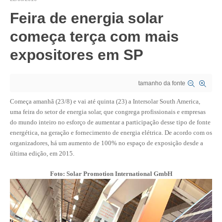
Feira de energia solar
CRESCE BRASIL
começa terça com mais
CONSELHO TECNOLÓGICO
expositores em SP
HISTÓRICO E ATUAÇÃO
COMPOSIÇÃO
tamanho da fonte
CONSELHOS ASSESSORES
Começa amanhã (23/8) e vai até quinta (23) a Intersolar South America,
uma feira do setor de energia solar, que congrega profissionais e empresas
PERSONALIDADES DA TECNOLOGIA
do mundo inteiro no esforço de aumentar a participação desse tipo de fonte
energética, na geração e fornecimento de energia elétrica. De acordo com os
NÚCLEO DA MULHER ENGENHEIRA
organizadores, há um aumento de 100% no espaço de exposição desde a
última edição, em 2015.
TRANSPARÊNCIA
Foto: Solar Promotion International GmbH
JURÍDICO
CONSULTORIA
ACORDOS, CONVENÇÕES E DISSÍDIOS