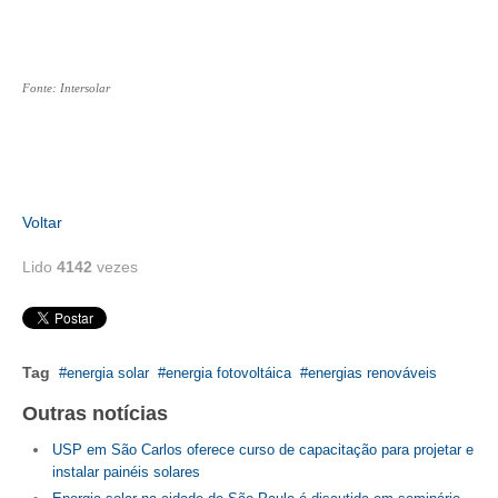
CONSÓRCIOS
CAMPANHAS SALARIAIS
COMUNICAÇÃO
Fonte: Intersolar
PALAVRA DO MURILO
NOTÍCIAS
Voltar
CONTEÚDO ESPECIAL
Lido
4142
vezes
JORNAL DO ENGENHEIRO
AGENDA
SEESP NOTÍCIAS
Tag
energia solar
energia fotovoltáica
energias renováveis
NOTÍCIAS NO WHATSAPP
Outras notícias
USP em São Carlos oferece curso de capacitação para projetar e
FOTOS
instalar painéis solares