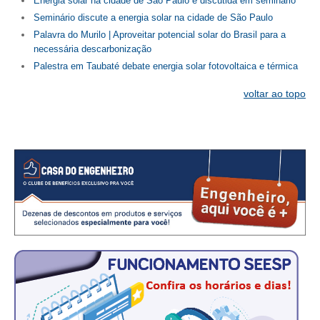
Energia solar na cidade de São Paulo é discutida em seminário
PUBLICAÇÕES
Seminário discute a energia solar na cidade de São Paulo
PUBLICIDADE
Palavra do Murilo | Aproveitar potencial solar do Brasil para a
necessária descarbonização
MANUAL DE REDAÇÃO
Palestra em Taubaté debate energia solar fotovoltaica e térmica
RELEASES
voltar ao topo
CONTATO
CADASTRO
ASSOCIE-SE
ATUALIZAÇÃO CADASTRAL
NÚCLEO JOVEM