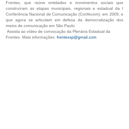
Frentex, que reúne entidades e movimentos sociais que
construíram as etapas municipais, regionais e estadual da I
CONTRIBUIÇÕES
Conferência Nacional de Comunicação (Confecom), em 2009, e
que agora se articulam em defesa da democratização dos
CONTRIBUIÇÃO ASSISTENCIAL
meios de comunicação em São Paulo.
Assista ao vídeo de convocação da Plenária Estadual da
CONTRIBUIÇÃO ASSOCIATIVA OU ANUIDADE DE SÓCIO
Frentex. Mais informações:
frentexsp@gmail.com
CONTRIBUIÇÃO SINDICAL URBANA
REVISÃO DE APOSENTADORIA
FGTS EXPURGOS
FGTS CORREÇÃO
LEGISLAÇÃO
LEI 4.950-A/1966 – PISO SALARIAL
LEI 5.194/1966 – REGULAMENTAÇÃO DA PROFISSÃO
LEI 6.496/1977 – ART