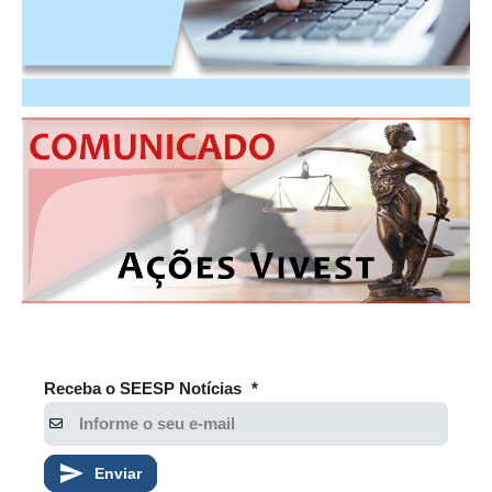
CONSÓRCIOS
CAMPANHAS SALARIAIS
COMUNICAÇÃO
PALAVRA DO MURILO
NOTÍCIAS
CONTEÚDO ESPECIAL
JORNAL DO ENGENHEIRO
AGENDA
SEESP NOTÍCIAS
Receba o SEESP Notícias
*
NOTÍCIAS NO WHATSAPP
FOTOS
Enviar