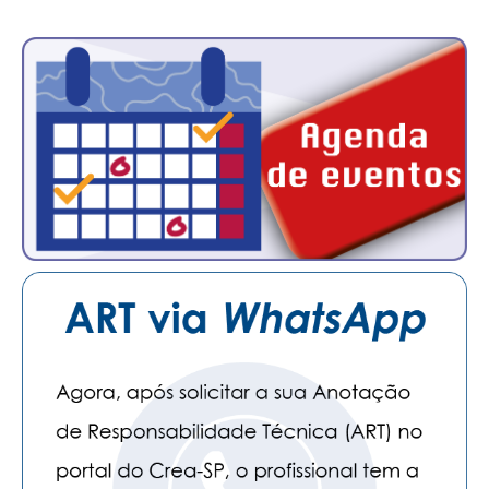
PUBLICAÇÕES
PUBLICIDADE
MANUAL DE REDAÇÃO
RELEASES
CONTATO
CADASTRO
ASSOCIE-SE
ATUALIZAÇÃO CADASTRAL
NÚCLEO JOVEM