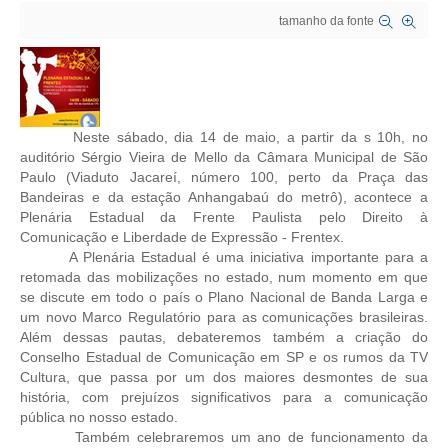
tamanho da fonte
CRESCE BRASIL
CONSELHO TECNOLÓGICO
HISTÓRICO E ATUAÇÃO
Neste sábado, dia 14 de maio, a partir da s 10h, no
auditório Sérgio Vieira de Mello da Câmara Municipal de São
COMPOSIÇÃO
Paulo (Viaduto Jacareí, número 100, perto da Praça das
Bandeiras e da estação Anhangabaú do metrô), acontece a
CONSELHOS ASSESSORES
Plenária Estadual da Frente Paulista pelo Direito à
Comunicação e Liberdade de Expressão - Frentex.
PERSONALIDADES DA TECNOLOGIA
A Plenária Estadual é uma iniciativa importante para a
retomada das mobilizações no estado, num momento em que
NÚCLEO DA MULHER ENGENHEIRA
se discute em todo o país o Plano Nacional de Banda Larga e
um novo Marco Regulatório para as comunicações brasileiras.
TRANSPARÊNCIA
Além dessas pautas, debateremos também a criação do
Conselho Estadual de Comunicação em SP e os rumos da TV
JURÍDICO
Cultura, que passa por um dos maiores desmontes de sua
história, com prejuízos significativos para a comunicação
CONSULTORIA
pública no nosso estado.
Também celebraremos um ano de funcionamento da
ACORDOS, CONVENÇÕES E DISSÍDIOS