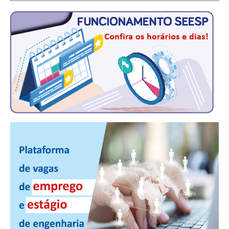
CONTATO
CURSOS
ENGENHEIRO EMPREENDEDOR
SEESP EDUCAÇÃO
PLATAFORMAS GRATUITAS
BENEFÍCIOS
APOSENTADORIA
CONVÊNIOS
PLANO DE SAÚDE
SEESPPREV