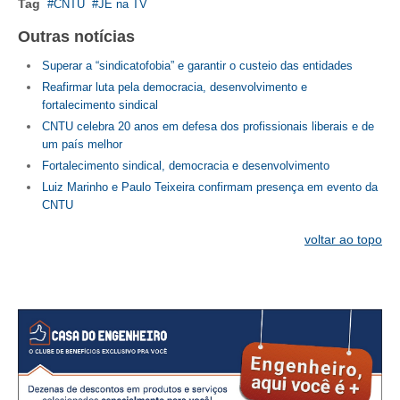
Tag
CNTU
JE na TV
Outras notícias
CONTATO
Superar a “sindicatofobia” e garantir o custeio das entidades
CURSOS
Reafirmar luta pela democracia, desenvolvimento e
fortalecimento sindical
ENGENHEIRO EMPREENDEDOR
CNTU celebra 20 anos em defesa dos profissionais liberais e de
um país melhor
SEESP EDUCAÇÃO
Fortalecimento sindical, democracia e desenvolvimento
PLATAFORMAS GRATUITAS
Luiz Marinho e Paulo Teixeira confirmam presença em evento da
CNTU
BENEFÍCIOS
voltar ao topo
APOSENTADORIA
CONVÊNIOS
PLANO DE SAÚDE
SEESPPREV