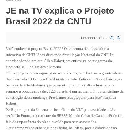
JE na TV explica o Projeto
CRESCE BRASIL
Brasil 2022 da CNTU
CONSELHO TECNOLÓGICO
HISTÓRICO E ATUAÇÃO
tamanho da fonte
COMPOSIÇÃO
Você conhece o projeto Brasil 2022? Quem conta detalhes sobre a
iniciativa da CNTU é seu diretor de Articulação Nacional da CNTU e
CONSELHOS ASSESSORES
coordenador do projeto, Allen Habert, em entrevista ao programa do
sindicato, o JE na TV, desta semana.
PERSONALIDADES DA TECNOLOGIA
“É um projeto muito sagaz, generoso e aberto, com base na seguinte ideia:
de que a cada 100 anos o Brasil muda de pele. Então em 1922 o País teve a
NÚCLEO DA MULHER ENGENHEIRA
Semana de Arte Moderna que repercutiu muito na cultura brasileira; e
estamos a poucos anos de 2022, ou seja, é um momento importantíssimo da
TRANSPARÊNCIA
construção dessa mudança. Precisamos nos preparar para isso”, explica
Habert.
JURÍDICO
Na Reportagem da Semana, os benefícios do VLT para as cidades. Já a
seção No Ponto, o presidente do SEESP, Murilo Celso de Campos Pinheiro,
CONSULTORIA
fala da importância do plano e saúde para seus associados.
O programa vai ao ar às segundas-feiras, às 19h30, para a cidade de São
ACORDOS, CONVENÇÕES E DISSÍDIOS