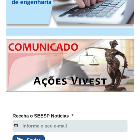
PUBLICAÇÕES
PUBLICIDADE
MANUAL DE REDAÇÃO
RELEASES
CONTATO
CADASTRO
ASSOCIE-SE
ATUALIZAÇÃO CADASTRAL
NÚCLEO JOVEM
Receba o SEESP Notícias
*