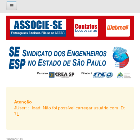
×
Pesquisar...
O SINDICATO
APRESENTAÇÃO
PALAVRA DO PRESIDENTE
DIRETORIA
DIRETORIA
LIVRO GESTÃO 2026-2029
Atenção
JUser: :_load: Não foi possível carregar usuário com ID:
SUBSEDES SINDICAIS
71
GALERIA EX-PRESIDENTES
ORGANOGRAMA
16/09/2015