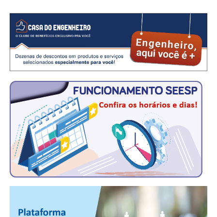
PUBLICAÇÕES
PUBLICIDADE
MANUAL DE REDAÇÃO
RELEASES
CONTATO
CADASTRO
ASSOCIE-SE
ATUALIZAÇÃO CADASTRAL
NÚCLEO JOVEM