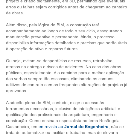
projeto é criado digitalmente, em 3D, permitindo que eventuais
erros ou falhas sejam corrigidos antes de chegarem ao canteiro
RES 1.002/2002 – CÓDIGO DE ÉTICA
de obras.
HOMOLOGAÇÕES
Além disso, pela lógica do BIM, a construção terá
acompanhamento ao longo de todo o seu ciclo, assegurando
PISO SALARIAL
manutenção preventiva e permanente. Ainda, o processo
disponibiliza informações detalhadas e precisas que serão úteis
FIQUE POR DENTRO
à operação do ativo e reparos futuros.
OPORTUNIDADES
Ou seja, evitam-se desperdícios de recursos, retrabalho,
atrasos na entrega e riscos de acidentes. No caso das obras
públicas, especialmente, é o caminho para a melhor aplicação
APRESENTAÇÃO
das verbas sempre tão escassas, eliminando os comuns
aditivos de contrato com as frequentes alterações de projetos já
EMPREGO E ESTÁGIO
aprovados.
CARREIRA
A adoção plena do BIM, contudo, exige o acesso às
ferramentas necessárias, inclusive de inteligência artificial, e
AUTÔNOMOS E SERVIÇOS
qualificação dos profissionais da arquitetura, engenharia e
construção. Como ensina a especialista no tema Rosângela
NEWSLETTER
Castanheira, em
entrevista ao
Jornal do Engenheiro
, não se
trata de automatizar ou facilitar o trabalho, mas de elevar a
GUIA DAS ENGENHARIAS