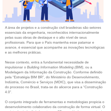
CONTRIBUIÇÕES
CONTRIBUIÇÃO ASSISTENCIAL
A área de projetos e a construção civil brasileiras são setores
CONTRIBUIÇÃO ASSOCIATIVA OU ANUIDADE DE SÓCIO
essenciais da engenharia, reconhecidos internacionalmente
pelas suas obras de destaque e o alto nível de seus
CONTRIBUIÇÃO SINDICAL URBANA
profissionais. Para que o País mantenha esse patamar e
avance, é essencial que acompanhe as inovações tecnológicas
REVISÃO DE APOSENTADORIA
e as melhores práticas.
FGTS EXPURGOS
Nesse contexto, entra a fundamental necessidade de
impulsionar o
Building Information Modeling (BIM)
, ou a
FGTS CORREÇÃO
Modelagem da Informação da Construção. Conforme definido
pela “Estratégia BIM BR”, do Ministério do Desenvolvimento,
LEGISLAÇÃO
Indústria, Comércio e Serviços (MDIC), que visa a disseminação
do processo no Brasil, trata-se do alicerce para a “Construção
LEI 4.950-A/1966 – PISO SALARIAL
4.0”.
LEI 5.194/1966 – REGULAMENTAÇÃO DA PROFISSÃO
O conjunto integrado de ferramentas e metodologias propicia o
desenvolvimento colaborativo da construção de forma virtual. O
LEI 6.496/1977 – ART