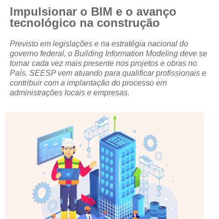
Impulsionar o BIM e o avanço
CRESCE BRASIL
tecnológico na construção
CONSELHO TECNOLÓGICO
Previsto em legislações e na estratégia nacional do
governo federal, o Building Information Modeling deve se
HISTÓRICO E ATUAÇÃO
tornar cada vez mais presente nos projetos e obras no
País. SEESP vem atuando para qualificar profissionais e
COMPOSIÇÃO
contribuir com a implantação do processo em
administrações locais e empresas.
CONSELHOS ASSESSORES
PERSONALIDADES DA TECNOLOGIA
NÚCLEO DA MULHER ENGENHEIRA
TRANSPARÊNCIA
JURÍDICO
CONSULTORIA
ACORDOS, CONVENÇÕES E DISSÍDIOS