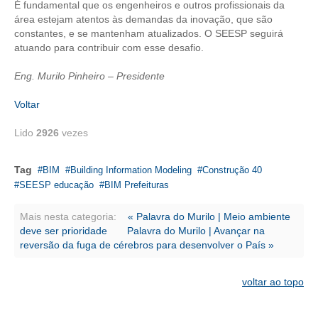
CONSÓRCIOS
É fundamental que os engenheiros e outros profissionais da
área estejam atentos às demandas da inovação, que são
CAMPANHAS SALARIAIS
constantes, e se mantenham atualizados. O SEESP seguirá
atuando para contribuir com esse desafio.
COMUNICAÇÃO
Eng. Murilo Pinheiro – Presidente
PALAVRA DO MURILO
Voltar
NOTÍCIAS
Lido
2926
vezes
CONTEÚDO ESPECIAL
Tag
BIM
Building Information Modeling
Construção 40
JORNAL DO ENGENHEIRO
SEESP educação
BIM Prefeituras
AGENDA
Mais nesta categoria:
« Palavra do Murilo | Meio ambiente
deve ser prioridade
Palavra do Murilo | Avançar na
SEESP NOTÍCIAS
reversão da fuga de cérebros para desenvolver o País »
NOTÍCIAS NO WHATSAPP
voltar ao topo
FOTOS