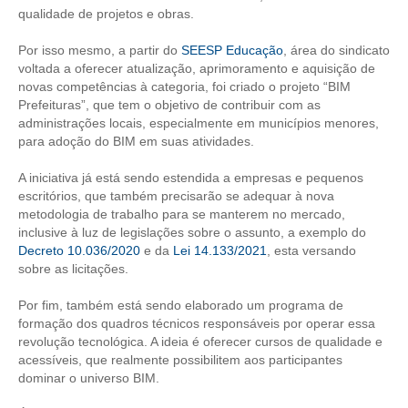
qualidade de projetos e obras.
CONTATO
Por isso mesmo, a partir do
SEESP Educação
, área do sindicato
voltada a oferecer atualização, aprimoramento e aquisição de
CURSOS
novas competências à categoria, foi criado o projeto “BIM
Prefeituras”, que tem o objetivo de contribuir com as
ENGENHEIRO EMPREENDEDOR
administrações locais, especialmente em municípios menores,
para adoção do BIM em suas atividades.
SEESP EDUCAÇÃO
A iniciativa já está sendo estendida a empresas e pequenos
PLATAFORMAS GRATUITAS
escritórios, que também precisarão se adequar à nova
metodologia de trabalho para se manterem no mercado,
BENEFÍCIOS
inclusive à luz de legislações sobre o assunto, a exemplo do
Decreto 10.036/2020
e da
Lei 14.133/2021
, esta versando
APOSENTADORIA
sobre as licitações.
CONVÊNIOS
Por fim, também está sendo elaborado um programa de
formação dos quadros técnicos responsáveis por operar essa
PLANO DE SAÚDE
revolução tecnológica. A ideia é oferecer cursos de qualidade e
acessíveis, que realmente possibilitem aos participantes
SEESPPREV
dominar o universo BIM.