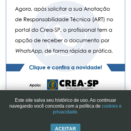
Este site salva seu histórico de uso. Ao continuar
navegando você concorda com a política de
cookies e
privacidade.
SINDICATO DOS ENGENHEIROS NO ESTADO DE SÃO PAULO
| RUA GENEBRA, 25 - CEP 01316-901 - SÃO PAULO/SP - BRASIL
|+ 55 (11) 3113-2600
ACEITAR