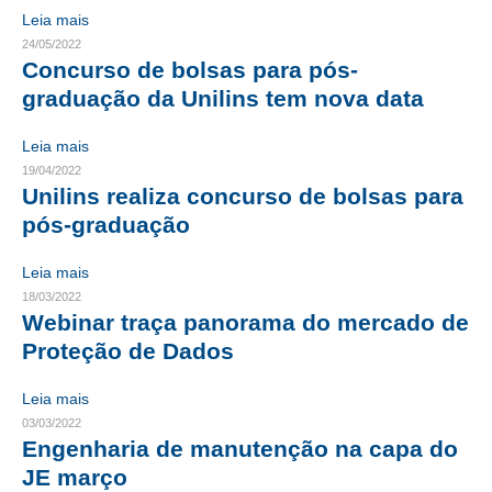
Leia mais
RES 1.002/2002 – CÓDIGO DE ÉTICA
24/05/2022
Concurso de bolsas para pós-
HOMOLOGAÇÕES
graduação da Unilins tem nova data
PISO SALARIAL
Leia mais
19/04/2022
FIQUE POR DENTRO
Unilins realiza concurso de bolsas para
pós-graduação
OPORTUNIDADES
APRESENTAÇÃO
Leia mais
18/03/2022
EMPREGO E ESTÁGIO
Webinar traça panorama do mercado de
Proteção de Dados
CARREIRA
Leia mais
AUTÔNOMOS E SERVIÇOS
03/03/2022
Engenharia de manutenção na capa do
NEWSLETTER
JE março
GUIA DAS ENGENHARIAS