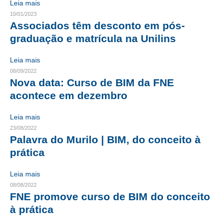
Leia mais
10/01/2023
CONTRIBUIÇÕES
Associados têm desconto em pós-
graduação e matrícula na Unilins
CONTRIBUIÇÃO ASSISTENCIAL
CONTRIBUIÇÃO ASSOCIATIVA OU ANUIDADE DE SÓCIO
Leia mais
08/09/2022
CONTRIBUIÇÃO SINDICAL URBANA
Nova data: Curso de BIM da FNE
acontece em dezembro
REVISÃO DE APOSENTADORIA
Leia mais
FGTS EXPURGOS
23/08/2022
Palavra do Murilo | BIM, do conceito à
FGTS CORREÇÃO
prática
LEGISLAÇÃO
Leia mais
LEI 4.950-A/1966 – PISO SALARIAL
08/08/2022
FNE promove curso de BIM do conceito
LEI 5.194/1966 – REGULAMENTAÇÃO DA PROFISSÃO
à prática
LEI 6.496/1977 – ART