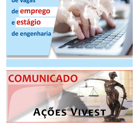
PUBLICAÇÕES
PUBLICIDADE
MANUAL DE REDAÇÃO
RELEASES
CONTATO
CADASTRO
ASSOCIE-SE
ATUALIZAÇÃO CADASTRAL
NÚCLEO JOVEM