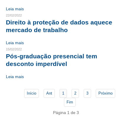
Leia mais
CONTATO
22/02/2022
Direito à proteção de dados aquece
CURSOS
mercado de trabalho
ENGENHEIRO EMPREENDEDOR
Leia mais
SEESP EDUCAÇÃO
15/02/2022
Pós-graduação presencial tem
PLATAFORMAS GRATUITAS
desconto imperdível
BENEFÍCIOS
Leia mais
APOSENTADORIA
Início
Ant
1
2
3
Próximo
CONVÊNIOS
Fim
PLANO DE SAÚDE
Página 1 de 3
SEESPPREV