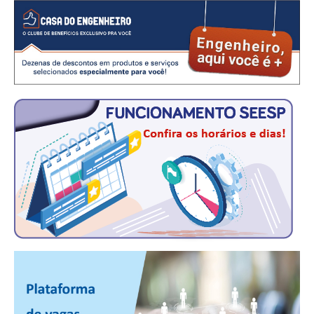
CONSÓRCIOS
CAMPANHAS SALARIAIS
COMUNICAÇÃO
PALAVRA DO MURILO
NOTÍCIAS
CONTEÚDO ESPECIAL
JORNAL DO ENGENHEIRO
AGENDA
SEESP NOTÍCIAS
NOTÍCIAS NO WHATSAPP
FOTOS