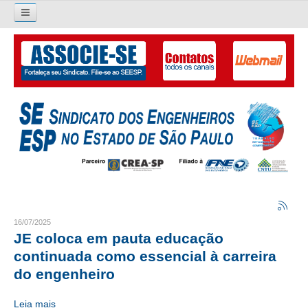
Pesquisar...
O SINDICATO
APRESENTAÇÃO
PALAVRA DO PRESIDENTE
DIRETORIA
DIRETORIA
LIVRO GESTÃO 2026-2029
16/07/2025
JE coloca em pauta educação
SUBSEDES SINDICAIS
continuada como essencial à carreira
do engenheiro
GALERIA EX-PRESIDENTES
Leia mais
ORGANOGRAMA