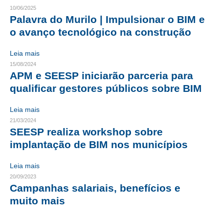
10/06/2025
CRESCE BRASIL
Palavra do Murilo | Impulsionar o BIM e
o avanço tecnológico na construção
CONSELHO TECNOLÓGICO
Leia mais
HISTÓRICO E ATUAÇÃO
15/08/2024
APM e SEESP iniciarão parceria para
COMPOSIÇÃO
qualificar gestores públicos sobre BIM
CONSELHOS ASSESSORES
Leia mais
PERSONALIDADES DA TECNOLOGIA
21/03/2024
SEESP realiza workshop sobre
NÚCLEO DA MULHER ENGENHEIRA
implantação de BIM nos municípios
TRANSPARÊNCIA
Leia mais
JURÍDICO
20/09/2023
Campanhas salariais, benefícios e
CONSULTORIA
muito mais
ACORDOS, CONVENÇÕES E DISSÍDIOS