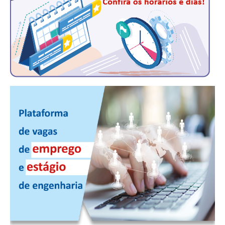
CONTRIBUIÇÕES
CONTRIBUIÇÃO ASSISTENCIAL
CONTRIBUIÇÃO ASSOCIATIVA OU ANUIDADE DE SÓCIO
CONTRIBUIÇÃO SINDICAL URBANA
REVISÃO DE APOSENTADORIA
FGTS EXPURGOS
FGTS CORREÇÃO
LEGISLAÇÃO
LEI 4.950-A/1966 – PISO SALARIAL
LEI 5.194/1966 – REGULAMENTAÇÃO DA PROFISSÃO
LEI 6.496/1977 – ART