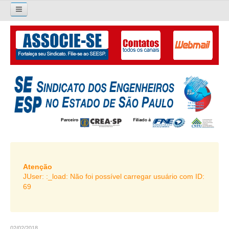
×
Pesquisar...
O SINDICATO
APRESENTAÇÃO
PALAVRA DO PRESIDENTE
DIRETORIA
DIRETORIA
LIVRO GESTÃO 2026-2029
Atenção
JUser: :_load: Não foi possível carregar usuário com ID:
SUBSEDES SINDICAIS
69
GALERIA EX-PRESIDENTES
ORGANOGRAMA
02/02/2018