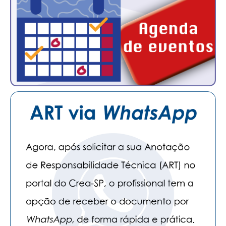
CONTATO
CURSOS
ENGENHEIRO EMPREENDEDOR
SEESP EDUCAÇÃO
PLATAFORMAS GRATUITAS
BENEFÍCIOS
APOSENTADORIA
CONVÊNIOS
PLANO DE SAÚDE
SEESPPREV