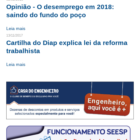
Opinião - O desemprego em 2018:
CRESCE BRASIL
saindo do fundo do poço
CONSELHO TECNOLÓGICO
Leia mais
13/11/2017
HISTÓRICO E ATUAÇÃO
Cartilha do Diap explica lei da reforma
COMPOSIÇÃO
trabalhista
CONSELHOS ASSESSORES
Leia mais
PERSONALIDADES DA TECNOLOGIA
NÚCLEO DA MULHER ENGENHEIRA
TRANSPARÊNCIA
JURÍDICO
CONSULTORIA
ACORDOS, CONVENÇÕES E DISSÍDIOS