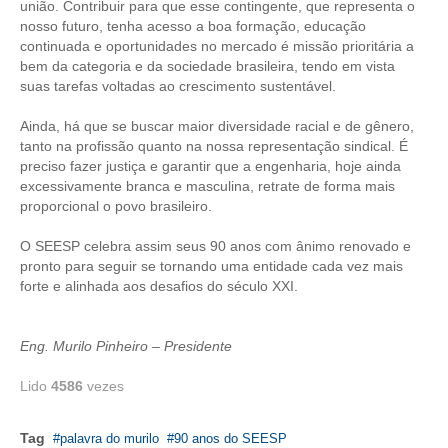
união. Contribuir para que esse contingente, que representa o
nosso futuro, tenha acesso a boa formação, educação
CONTATO
continuada e oportunidades no mercado é missão prioritária a
bem da categoria e da sociedade brasileira, tendo em vista
CURSOS
suas tarefas voltadas ao crescimento sustentável.
ENGENHEIRO EMPREENDEDOR
Ainda, há que se buscar maior diversidade racial e de gênero,
tanto na profissão quanto na nossa representação sindical. É
SEESP EDUCAÇÃO
preciso fazer justiça e garantir que a engenharia, hoje ainda
excessivamente branca e masculina, retrate de forma mais
PLATAFORMAS GRATUITAS
proporcional o povo brasileiro.
BENEFÍCIOS
O SEESP celebra assim seus 90 anos com ânimo renovado e
pronto para seguir se tornando uma entidade cada vez mais
APOSENTADORIA
forte e alinhada aos desafios do século XXI.
CONVÊNIOS
Eng. Murilo Pinheiro – Presidente
PLANO DE SAÚDE
Lido
4586
vezes
SEESPPREV
Tag
palavra do murilo
90 anos do SEESP