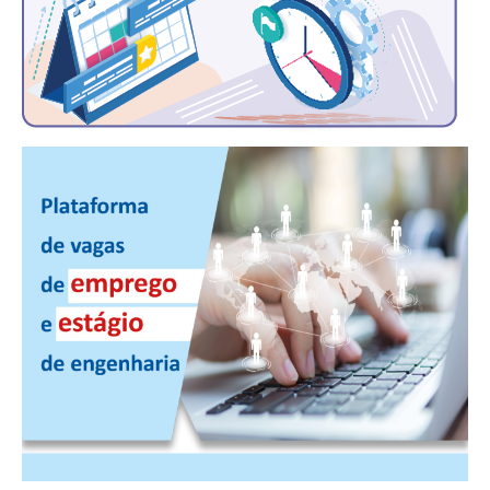
PUBLICAÇÕES
PUBLICIDADE
MANUAL DE REDAÇÃO
RELEASES
CONTATO
CADASTRO
ASSOCIE-SE
ATUALIZAÇÃO CADASTRAL
NÚCLEO JOVEM