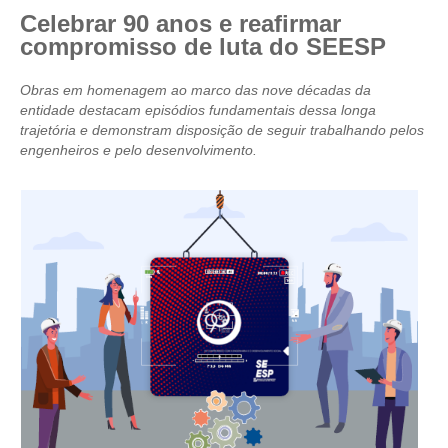
Celebrar 90 anos e reafirmar
CRESCE BRASIL
compromisso de luta do SEESP
CONSELHO TECNOLÓGICO
Obras em homenagem ao marco das nove décadas da
entidade destacam episódios fundamentais dessa longa
HISTÓRICO E ATUAÇÃO
trajetória e demonstram disposição de seguir trabalhando pelos
engenheiros e pelo desenvolvimento.
COMPOSIÇÃO
CONSELHOS ASSESSORES
PERSONALIDADES DA TECNOLOGIA
NÚCLEO DA MULHER ENGENHEIRA
TRANSPARÊNCIA
JURÍDICO
CONSULTORIA
ACORDOS, CONVENÇÕES E DISSÍDIOS