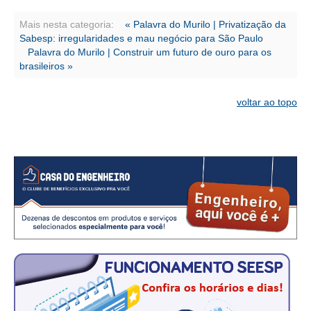
CONSÓRCIOS
Mais nesta categoria:
« Palavra do Murilo | Privatização da
CAMPANHAS SALARIAIS
Sabesp: irregularidades e mau negócio para São Paulo
Palavra do Murilo | Construir um futuro de ouro para os
COMUNICAÇÃO
brasileiros »
PALAVRA DO MURILO
voltar ao topo
NOTÍCIAS
CONTEÚDO ESPECIAL
JORNAL DO ENGENHEIRO
AGENDA
SEESP NOTÍCIAS
NOTÍCIAS NO WHATSAPP
FOTOS