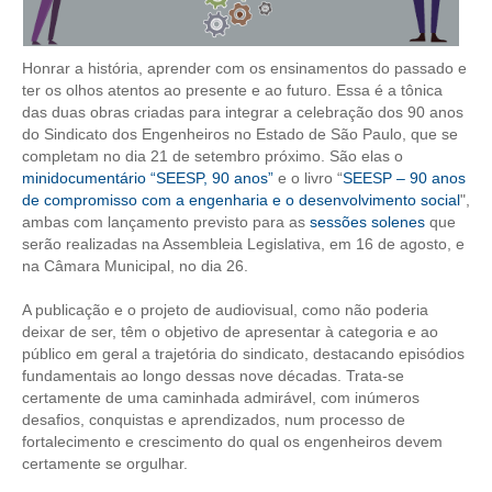
CONTRIBUIÇÕES
Honrar a história, aprender com os ensinamentos do passado e
CONTRIBUIÇÃO ASSISTENCIAL
ter os olhos atentos ao presente e ao futuro. Essa é a tônica
das duas obras criadas para integrar a celebração dos 90 anos
CONTRIBUIÇÃO ASSOCIATIVA OU ANUIDADE DE SÓCIO
do Sindicato dos Engenheiros no Estado de São Paulo, que se
completam no dia 21 de setembro próximo. São elas o
CONTRIBUIÇÃO SINDICAL URBANA
minidocumentário “SEESP, 90 anos”
e o livro “
SEESP – 90 anos
de compromisso com a engenharia e o desenvolvimento social
",
REVISÃO DE APOSENTADORIA
ambas com lançamento previsto para as
sessões solenes
que
serão realizadas na Assembleia Legislativa, em 16 de agosto, e
FGTS EXPURGOS
na Câmara Municipal, no dia 26.
FGTS CORREÇÃO
A publicação e o projeto de audiovisual, como não poderia
deixar de ser, têm o objetivo de apresentar à categoria e ao
público em geral a trajetória do sindicato, destacando episódios
LEGISLAÇÃO
fundamentais ao longo dessas nove décadas. Trata-se
certamente de uma caminhada admirável, com inúmeros
LEI 4.950-A/1966 – PISO SALARIAL
desafios, conquistas e aprendizados, num processo de
fortalecimento e crescimento do qual os engenheiros devem
LEI 5.194/1966 – REGULAMENTAÇÃO DA PROFISSÃO
certamente se orgulhar.
LEI 6.496/1977 – ART