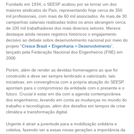
Fundado em 1934, o SEESP acabou por se tornar um dos
maiores sindicatos do País, representando hoje cerca de 350
RES 1.002/2002 – CÓDIGO DE ÉTICA
mil profissionais, com mais de 60 mil associados. As mais de 30
campanhas salariais realizadas todos os anos abrangem cerca
HOMOLOGAÇÕES
de 100 mil trabalhadores dos mais diversos setores. Merece
destaque ainda nesses registros históricos o engajamento
PISO SALARIAL
decisivo ao debate sobre desenvolvimento nacional por meio do
projeto “
Cresce Brasil + Engenharia + Desenvolvimento
”,
FIQUE POR DENTRO
lançado pela Federação Nacional dos Engenheiros (FNE) em
2006.
OPORTUNIDADES
Porém, além de render as devidas homenagens ao que foi
APRESENTAÇÃO
construído e deve ser sempre lembrado e valorizado, tais
iniciativas, em convergência com a própria atuação do SEESP,
EMPREGO E ESTÁGIO
apontam para o compromisso da entidade com o presente e o
futuro. Crucial é estar em dia com a agenda contemporânea
CARREIRA
dos engenheiros, levando em conta as mudanças no mundo do
trabalho e tecnológicas, além dos desafios em tempos de crise
AUTÔNOMOS E SERVIÇOS
climática e transformação digital.
NEWSLETTER
Urgente é atrair a juventude para a mobilização solidária e
coletiva, fazendo ver a essas novas gerações a importância da
GUIA DAS ENGENHARIAS