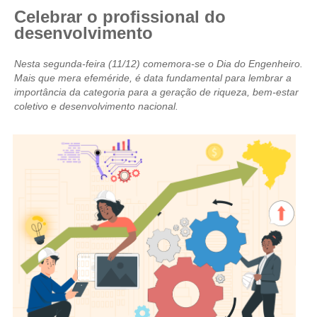
Celebrar o profissional do
CRESCE BRASIL
desenvolvimento
CONSELHO TECNOLÓGICO
Nesta segunda-feira (11/12) comemora-se o Dia do Engenheiro.
Mais que mera efeméride, é data fundamental para lembrar a
HISTÓRICO E ATUAÇÃO
importância da categoria para a geração de riqueza, bem-estar
coletivo e desenvolvimento nacional.
COMPOSIÇÃO
CONSELHOS ASSESSORES
PERSONALIDADES DA TECNOLOGIA
NÚCLEO DA MULHER ENGENHEIRA
TRANSPARÊNCIA
JURÍDICO
CONSULTORIA
ACORDOS, CONVENÇÕES E DISSÍDIOS