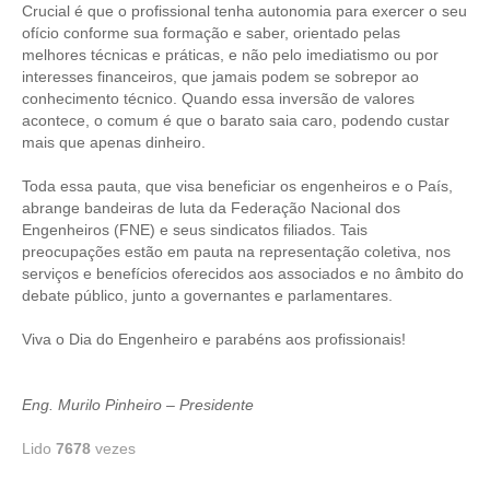
Crucial é que o profissional tenha autonomia para exercer o seu
ofício conforme sua formação e saber, orientado pelas
CONTATO
melhores técnicas e práticas, e não pelo imediatismo ou por
interesses financeiros, que jamais podem se sobrepor ao
CURSOS
conhecimento técnico. Quando essa inversão de valores
acontece, o comum é que o barato saia caro, podendo custar
ENGENHEIRO EMPREENDEDOR
mais que apenas dinheiro.
SEESP EDUCAÇÃO
Toda essa pauta, que visa beneficiar os engenheiros e o País,
abrange bandeiras de luta da Federação Nacional dos
PLATAFORMAS GRATUITAS
Engenheiros (FNE) e seus sindicatos filiados. Tais
preocupações estão em pauta na representação coletiva, nos
BENEFÍCIOS
serviços e benefícios oferecidos aos associados e no âmbito do
debate público, junto a governantes e parlamentares.
APOSENTADORIA
Viva o Dia do Engenheiro e parabéns aos profissionais!
CONVÊNIOS
PLANO DE SAÚDE
Eng. Murilo Pinheiro – Presidente
SEESPPREV
Lido
7678
vezes