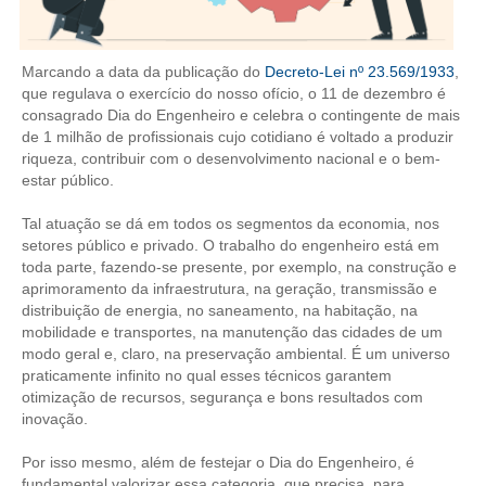
CONTRIBUIÇÕES
Marcando a data da publicação do
Decreto-Lei nº 23.569/1933
,
CONTRIBUIÇÃO ASSISTENCIAL
que regulava o exercício do nosso ofício, o 11 de dezembro é
consagrado Dia do Engenheiro e celebra o contingente de mais
CONTRIBUIÇÃO ASSOCIATIVA OU ANUIDADE DE SÓCIO
de 1 milhão de profissionais cujo cotidiano é voltado a produzir
riqueza, contribuir com o desenvolvimento nacional e o bem-
CONTRIBUIÇÃO SINDICAL URBANA
estar público.
REVISÃO DE APOSENTADORIA
Tal atuação se dá em todos os segmentos da economia, nos
setores público e privado. O trabalho do engenheiro está em
FGTS EXPURGOS
toda parte, fazendo-se presente, por exemplo, na construção e
aprimoramento da infraestrutura, na geração, transmissão e
FGTS CORREÇÃO
distribuição de energia, no saneamento, na habitação, na
mobilidade e transportes, na manutenção das cidades de um
LEGISLAÇÃO
modo geral e, claro, na preservação ambiental. É um universo
praticamente infinito no qual esses técnicos garantem
LEI 4.950-A/1966 – PISO SALARIAL
otimização de recursos, segurança e bons resultados com
inovação.
LEI 5.194/1966 – REGULAMENTAÇÃO DA PROFISSÃO
Por isso mesmo, além de festejar o Dia do Engenheiro, é
fundamental valorizar essa categoria, que precisa, para
LEI 6.496/1977 – ART