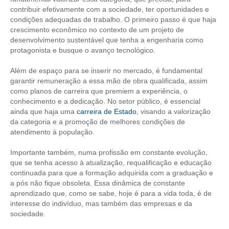
contribuir efetivamente com a sociedade, ter oportunidades e
condições adequadas de trabalho. O primeiro passo é que haja
RES 1.002/2002 – CÓDIGO DE ÉTICA
crescimento econômico no contexto de um projeto de
desenvolvimento sustentável que tenha a engenharia como
HOMOLOGAÇÕES
protagonista e busque o avanço tecnológico.
PISO SALARIAL
Além de espaço para se inserir no mercado, é fundamental
garantir remuneração a essa mão de obra qualificada, assim
FIQUE POR DENTRO
como planos de carreira que premiem a experiência, o
conhecimento e a dedicação. No setor público, é essencial
OPORTUNIDADES
ainda que haja uma
carreira de Estado
, visando a valorização
da categoria e a promoção de melhores condições de
APRESENTAÇÃO
atendimento à população.
EMPREGO E ESTÁGIO
Importante também, numa profissão em constante evolução,
que se tenha acesso à atualização, requalificação e educação
CARREIRA
continuada para que a formação adquirida com a graduação e
a pós não fique obsoleta. Essa dinâmica de constante
AUTÔNOMOS E SERVIÇOS
aprendizado que, como se sabe, hoje é para a vida toda, é de
interesse do indivíduo, mas também das empresas e da
NEWSLETTER
sociedade.
GUIA DAS ENGENHARIAS