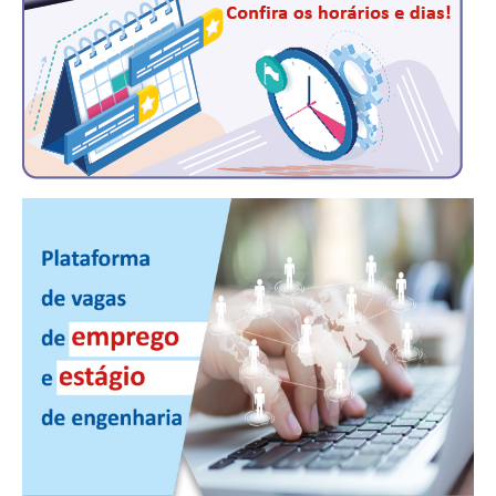
PUBLICAÇÕES
PUBLICIDADE
MANUAL DE REDAÇÃO
RELEASES
CONTATO
CADASTRO
ASSOCIE-SE
ATUALIZAÇÃO CADASTRAL
NÚCLEO JOVEM