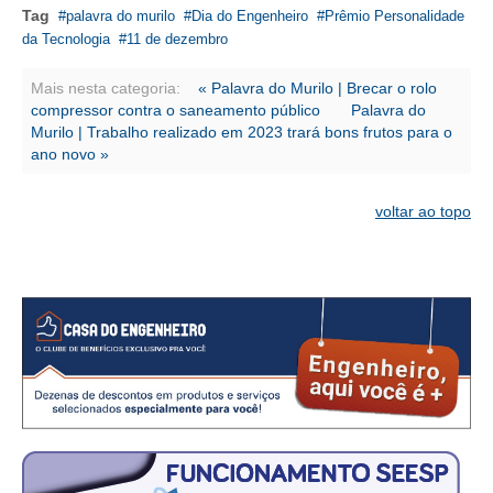
CONSÓRCIOS
Tag
palavra do murilo
Dia do Engenheiro
Prêmio Personalidade
da Tecnologia
11 de dezembro
CAMPANHAS SALARIAIS
Mais nesta categoria:
« Palavra do Murilo | Brecar o rolo
COMUNICAÇÃO
compressor contra o saneamento público
Palavra do
Murilo | Trabalho realizado em 2023 trará bons frutos para o
PALAVRA DO MURILO
ano novo »
NOTÍCIAS
voltar ao topo
CONTEÚDO ESPECIAL
JORNAL DO ENGENHEIRO
AGENDA
SEESP NOTÍCIAS
NOTÍCIAS NO WHATSAPP
FOTOS