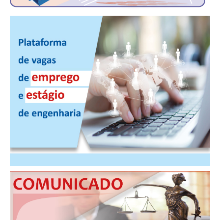
PUBLICAÇÕES
PUBLICIDADE
MANUAL DE REDAÇÃO
RELEASES
CONTATO
CADASTRO
ASSOCIE-SE
ATUALIZAÇÃO CADASTRAL
NÚCLEO JOVEM