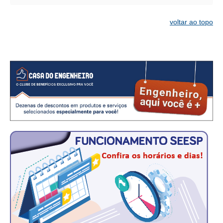
CONSÓRCIOS
CAMPANHAS SALARIAIS
voltar ao topo
COMUNICAÇÃO
PALAVRA DO MURILO
NOTÍCIAS
CONTEÚDO ESPECIAL
JORNAL DO ENGENHEIRO
AGENDA
SEESP NOTÍCIAS
NOTÍCIAS NO WHATSAPP
FOTOS