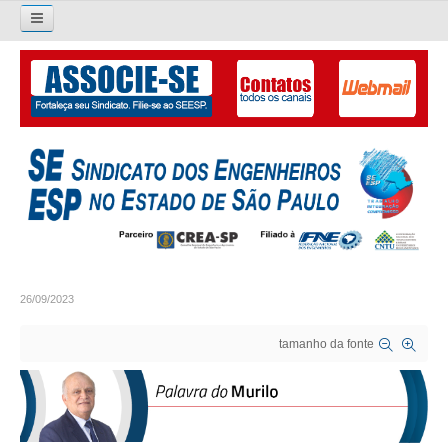
Pesquisar...
O SINDICATO
APRESENTAÇÃO
PALAVRA DO PRESIDENTE
DIRETORIA
DIRETORIA
26/09/2023
LIVRO GESTÃO 2026-2029
tamanho da fonte
SUBSEDES SINDICAIS
GALERIA EX-PRESIDENTES
ORGANOGRAMA