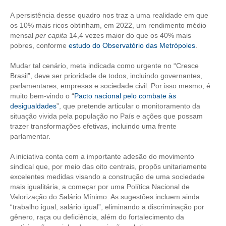
A persistência desse quadro nos traz a uma realidade em que
RES 1.002/2002 – CÓDIGO DE ÉTICA
os 10% mais ricos obtinham, em 2022, um rendimento médio
mensal
per capita
14,4 vezes maior do que os 40% mais
HOMOLOGAÇÕES
pobres, conforme
estudo do Observatório das Metrópoles
.
PISO SALARIAL
Mudar tal cenário, meta indicada como urgente no “Cresce
Brasil”, deve ser prioridade de todos, incluindo governantes,
FIQUE POR DENTRO
parlamentares, empresas e sociedade civil. Por isso mesmo, é
muito bem-vindo o “
Pacto nacional pelo combate às
OPORTUNIDADES
desigualdades
”, que pretende articular o monitoramento da
situação vivida pela população no País e ações que possam
APRESENTAÇÃO
trazer transformações efetivas, incluindo uma frente
parlamentar.
EMPREGO E ESTÁGIO
A iniciativa conta com a importante adesão do movimento
CARREIRA
sindical que, por meio das oito centrais, propôs unitariamente
excelentes medidas visando a construção de uma sociedade
AUTÔNOMOS E SERVIÇOS
mais igualitária, a começar por uma Política Nacional de
Valorização do Salário Mínimo. As sugestões incluem ainda
NEWSLETTER
“trabalho igual, salário igual”, eliminando a discriminação por
gênero, raça ou deficiência, além do fortalecimento da
GUIA DAS ENGENHARIAS