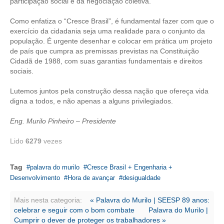
participação social e da negociação coletiva.
CONTATO
Como enfatiza o “Cresce Brasil”, é fundamental fazer com que o
exercício da cidadania seja uma realidade para o conjunto da
CURSOS
população. É urgente desenhar e colocar em prática um projeto
de país que cumpra as premissas previstas na Constituição
ENGENHEIRO EMPREENDEDOR
Cidadã de 1988, com suas garantias fundamentais e direitos
sociais.
SEESP EDUCAÇÃO
Lutemos juntos pela construção dessa nação que ofereça vida
digna a todos, e não apenas a alguns privilegiados.
PLATAFORMAS GRATUITAS
Eng. Murilo Pinheiro – Presidente
BENEFÍCIOS
Lido
6279
vezes
APOSENTADORIA
CONVÊNIOS
Tag
palavra do murilo
Cresce Brasil + Engenharia +
Desenvolvimento
Hora de avançar
desigualdade
PLANO DE SAÚDE
Mais nesta categoria:
« Palavra do Murilo | SEESP 89 anos:
SEESPPREV
celebrar e seguir com o bom combate
Palavra do Murilo |
Cumprir o dever de proteger os trabalhadores »