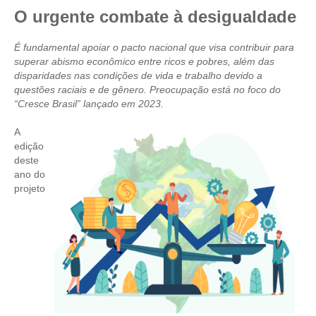
O urgente combate à desigualdade
CRESCE BRASIL
É fundamental apoiar o pacto nacional que visa contribuir para
CONSELHO TECNOLÓGICO
superar abismo econômico entre ricos e pobres, além das
disparidades nas condições de vida e trabalho devido a
HISTÓRICO E ATUAÇÃO
questões raciais e de gênero. Preocupação está no foco do
“Cresce Brasil” lançado em 2023.
COMPOSIÇÃO
A
CONSELHOS ASSESSORES
edição
deste
PERSONALIDADES DA TECNOLOGIA
ano do
projeto
NÚCLEO DA MULHER ENGENHEIRA
TRANSPARÊNCIA
JURÍDICO
CONSULTORIA
ACORDOS, CONVENÇÕES E DISSÍDIOS