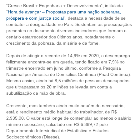
“Cresce Brasil + Engenharia + Desenvolvimento”, intitulada
CONTRIBUIÇÕES
“
Hora de avançar – Propostas para uma nação soberana,
próspera e com justiça social
”, destaca a necessidade de se
CONTRIBUIÇÃO ASSISTENCIAL
combater a desigualdade no País. Sustentam as preocupações
presentes no documento diversos indicadores que formam o
CONTRIBUIÇÃO ASSOCIATIVA OU ANUIDADE DE SÓCIO
cenário estarrecedor dos últimos anos, notadamente o
crescimento da pobreza, da miséria e da fome.
CONTRIBUIÇÃO SINDICAL URBANA
Depois de atingir o recorde de 14,9% em 2020, o desemprego
felizmente encontra-se em queda, tendo ficado em 7,9% no
REVISÃO DE APOSENTADORIA
trimestre encerrado em julho último, conforme a Pesquisa
Nacional por Amostra de Domicílios Contínua (Pnad Contínua).
FGTS EXPURGOS
Mesmo assim, ainda há 8,5 milhões de pessoas desocupadas,
que ultrapassam os 20 milhões se levada em conta a
FGTS CORREÇÃO
subutilização da mão de obra.
LEGISLAÇÃO
Crescente, mas também ainda muito aquém do necessário,
está o rendimento médio habitual do trabalhador, de R$
LEI 4.950-A/1966 – PISO SALARIAL
2.935,00. O valor está longe de contemplar ao menos o salário
mínimo necessário, calculado em R$ 6.389,72 pelo
LEI 5.194/1966 – REGULAMENTAÇÃO DA PROFISSÃO
Departamento Intersindical de Estatística e Estudos
Socioeconômicos (Dieese).
LEI 6.496/1977 – ART