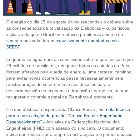
CONTRIBUIÇÕES
O apagão do dia 15 de agosto último reacendeu o debate sobre
CONTRIBUIÇÃO ASSISTENCIAL
as consequências da privatização da Eletrobras – cujos riscos,
inclusive de que o Brasil enfrentasse problemas como o da
CONTRIBUIÇÃO ASSOCIATIVA OU ANUIDADE DE SÓCIO
semana passada, foram
exaustivamente apontados pelo
SEESP
.
CONTRIBUIÇÃO SINDICAL URBANA
Enquanto se aguardam as conclusões sobre o que fez com que
REVISÃO DE APOSENTADORIA
29 milhões de brasileiros, em quase todos os estados do País,
fossem afetados pela queda de energia, uma certeza: caminho
FGTS EXPURGOS
para evitar novas ocorrências passa necessariamente pela
reestruturação do setor em face dos desafios para a
FGTS CORREÇÃO
descarbonização da economia e transição energética, ao que
recuperar o controle estatal da Eletrobras é premente.
LEGISLAÇÃO
É o que destaca a especialista Clarice Ferraz, em
nota técnica
LEI 4.950-A/1966 – PISO SALARIAL
para a nova edição do projeto “Cresce Brasil + Engenharia +
Desenvolvimento”
– iniciativa da Federação Nacional dos
LEI 5.194/1966 – REGULAMENTAÇÃO DA PROFISSÃO
Engenheiros (FNE) com adesão do sindicato. O documento
indica que reestatizar a empresa estratégica é o primeiro passo
LEI 6.496/1977 – ART