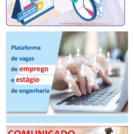
PUBLICAÇÕES
PUBLICIDADE
MANUAL DE REDAÇÃO
RELEASES
CONTATO
CADASTRO
ASSOCIE-SE
ATUALIZAÇÃO CADASTRAL
NÚCLEO JOVEM