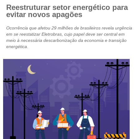
Reestruturar setor energético para
CRESCE BRASIL
evitar novos apagões
CONSELHO TECNOLÓGICO
Ocorrência que afetou 29 milhões de brasileiros revela urgência
em se reestatizar Eletrobras, cujo papel deve ser central em
HISTÓRICO E ATUAÇÃO
meio à necessária descarbonização da economia e transição
energética.
COMPOSIÇÃO
CONSELHOS ASSESSORES
PERSONALIDADES DA TECNOLOGIA
NÚCLEO DA MULHER ENGENHEIRA
TRANSPARÊNCIA
JURÍDICO
CONSULTORIA
ACORDOS, CONVENÇÕES E DISSÍDIOS