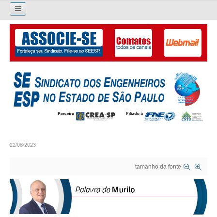
Pesquisar...
O SINDICATO
APRESENTAÇÃO
PALAVRA DO PRESIDENTE
DIRETORIA
DIRETORIA
22/08/2023
LIVRO GESTÃO 2026-2029
tamanho da fonte
SUBSEDES SINDICAIS
GALERIA EX-PRESIDENTES
ORGANOGRAMA