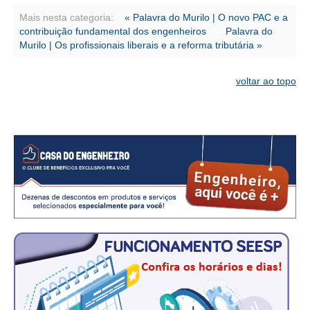
CONSÓRCIOS
Mais nesta categoria:
« Palavra do Murilo | O novo PAC e a
CAMPANHAS SALARIAIS
contribuição fundamental dos engenheiros
Palavra do
Murilo | Os profissionais liberais e a reforma tributária »
COMUNICAÇÃO
voltar ao topo
PALAVRA DO MURILO
NOTÍCIAS
CONTEÚDO ESPECIAL
JORNAL DO ENGENHEIRO
AGENDA
SEESP NOTÍCIAS
NOTÍCIAS NO WHATSAPP
FOTOS