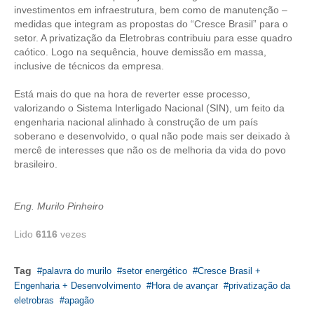
investimentos em infraestrutura, bem como de manutenção –
medidas que integram as propostas do “Cresce Brasil” para o
CONTATO
setor. A privatização da Eletrobras contribuiu para esse quadro
caótico. Logo na sequência, houve demissão em massa,
CURSOS
inclusive de técnicos da empresa.
ENGENHEIRO EMPREENDEDOR
Está mais do que na hora de reverter esse processo,
valorizando o Sistema Interligado Nacional (SIN), um feito da
SEESP EDUCAÇÃO
engenharia nacional alinhado à construção de um país
soberano e desenvolvido, o qual não pode mais ser deixado à
PLATAFORMAS GRATUITAS
mercê de interesses que não os de melhoria da vida do povo
brasileiro.
BENEFÍCIOS
APOSENTADORIA
Eng. Murilo Pinheiro
CONVÊNIOS
Lido
6116
vezes
PLANO DE SAÚDE
Tag
palavra do murilo
setor energético
Cresce Brasil +
SEESPPREV
Engenharia + Desenvolvimento
Hora de avançar
privatização da
eletrobras
apagão