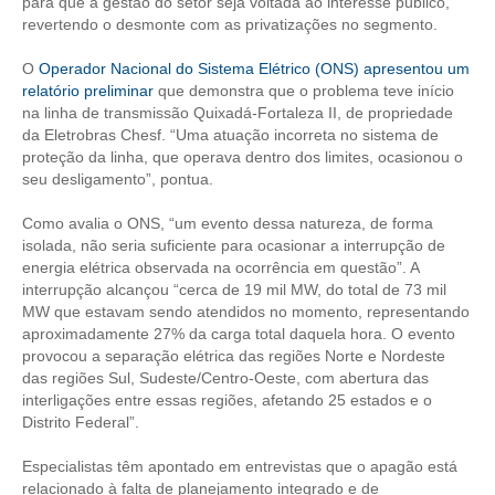
para que a gestão do setor seja voltada ao interesse público,
revertendo o desmonte com as privatizações no segmento.
RES 1.002/2002 – CÓDIGO DE ÉTICA
O
Operador Nacional do Sistema Elétrico (ONS) apresentou um
HOMOLOGAÇÕES
relatório preliminar
que demonstra que o problema teve início
na linha de transmissão Quixadá-Fortaleza II, de propriedade
PISO SALARIAL
da Eletrobras Chesf. “Uma atuação incorreta no sistema de
proteção da linha, que operava dentro dos limites, ocasionou o
FIQUE POR DENTRO
seu desligamento”, pontua.
OPORTUNIDADES
Como avalia o ONS, “um evento dessa natureza, de forma
isolada, não seria suficiente para ocasionar a interrupção de
energia elétrica observada na ocorrência em questão”. A
APRESENTAÇÃO
interrupção alcançou “cerca de 19 mil MW, do total de 73 mil
MW que estavam sendo atendidos no momento, representando
EMPREGO E ESTÁGIO
aproximadamente 27% da carga total daquela hora. O evento
provocou a separação elétrica das regiões Norte e Nordeste
CARREIRA
das regiões Sul, Sudeste/Centro-Oeste, com abertura das
interligações entre essas regiões, afetando 25 estados e o
AUTÔNOMOS E SERVIÇOS
Distrito Federal”.
NEWSLETTER
Especialistas têm apontado em entrevistas que o apagão está
relacionado à falta de planejamento integrado e de
GUIA DAS ENGENHARIAS