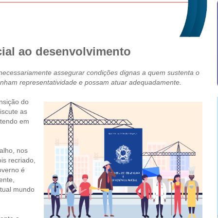
cial ao desenvolvimento
 necessariamente assegurar condições dignas a quem sustenta o
tenham representatividade e possam atuar adequadamente.
nsição do
discute as
, tendo em
alho, nos
is recriado,
overno é
ente,
atual mundo