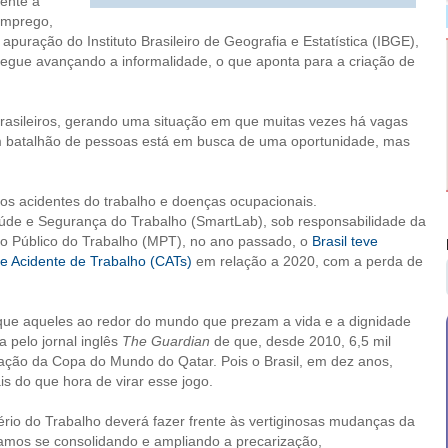
rente a
emprego,
apuração do Instituto Brasileiro de Geografia e Estatística (IBGE),
 segue avançando a informalidade, o que aponta para a criação de
brasileiros, gerando uma situação em que muitas vezes há vagas
 batalhão de pessoas está em busca de uma oportunidade, mas
dos acidentes do trabalho e doenças ocupacionais.
de e Segurança do Trabalho (SmartLab), sob responsabilidade da
rio Público do Trabalho (MPT), no ano passado, o
Brasil teve
 Acidente de Trabalho (CATs)
em relação a 2020, com a perda de
 que aqueles ao redor do mundo que prezam a vida e a dignidade
 pelo jornal inglês
The Guardian
de que, desde 2010, 6,5 mil
zação da Copa do Mundo do Qatar. Pois o Brasil, em dez anos,
is do que hora de virar esse jogo.
ério do Trabalho deverá fazer frente às vertiginosas mudanças da
ramos se consolidando e ampliando a precarização,