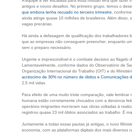
A equipe a ser escalada para essa missão terá que fazer f
antigos e novos desafios. No primeiro grupo, temos o des
que embora tenha recuado no terceiro trimestre
, conforme 
ainda atinge quase 10 milhões de brasileiros. Além disso,
vagas precárias.
Há ainda a defasagem de qualificação dos trabalhadores 
que as empresas não conseguem preencher, enquanto um
sem o preparo necessário.
Urgente e imprescindível é o combate decisivo ao flagelo 
Lamentavelmente, conforme dados do Observatório de Saú
Organização Internacional do Trabalho (OIT) e do Ministé
acréscimo de 30% no número de óbitos e Comunicações de
2,5 mil vidas.
Para efeito de uma muito triste comparação, vale lembrar
humana estão corretamente chocados com a denúncia feita
operários imigrantes morreram nas obras voltadas à reali
registrou quase 23 mil óbitos associados ao trabalho. É ma
Juntamente a todas essas pautas já antigas, o novo Minist
economia, com as plataformas digitais dos mais diversos 