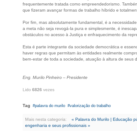
frequentemente tratada como empreendedorismo. Também 
que fizeram avançar formas de trabalho híbrido e totalme
Por fim, mas absolutamente fundamental, é a necessidad
a meta não seja revogá-la pura e simplesmente, é inescapáv
obstáculos no acesso à Justiça e enfraquecimento da repre
Esta é parte integrante da sociedade democrática e essencia
haver regras que permitam às entidades realmente compr
bem-estar de toda a sociedade, atuação à altura de seus d
Eng. Murilo Pinheiro – Presidente
Lido
6826
vezes
Tag
palavra do murilo
valorização do trabalho
Mais nesta categoria:
« Palavra do Murilo | Educação pú
engenharia e seus profissionais »