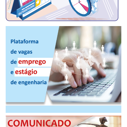
PUBLICAÇÕES
PUBLICIDADE
MANUAL DE REDAÇÃO
RELEASES
CONTATO
CADASTRO
ASSOCIE-SE
ATUALIZAÇÃO CADASTRAL
NÚCLEO JOVEM