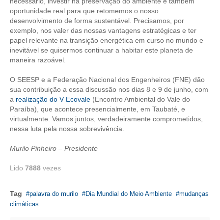
necessário, investir na preservação do ambiente é também
oportunidade real para que retomemos o nosso
CONTATO
desenvolvimento de forma sustentável. Precisamos, por
exemplo, nos valer das nossas vantagens estratégicas e ter
CURSOS
papel relevante na transição energética em curso no mundo e
inevitável se quisermos continuar a habitar este planeta de
ENGENHEIRO EMPREENDEDOR
maneira razoável.
O SEESP e a Federação Nacional dos Engenheiros (FNE) dão
SEESP EDUCAÇÃO
sua contribuição a essa discussão nos dias 8 e 9 de junho, com
a
realização do V Ecovale
(Encontro Ambiental do Vale do
PLATAFORMAS GRATUITAS
Paraíba), que acontece presencialmente, em Taubaté, e
virtualmente. Vamos juntos, verdadeiramente comprometidos,
BENEFÍCIOS
nessa luta pela nossa sobrevivência.
APOSENTADORIA
Murilo Pinheiro – Presidente
CONVÊNIOS
Lido
7888
vezes
PLANO DE SAÚDE
Tag
palavra do murilo
Dia Mundial do Meio Ambiente
mudanças
SEESPPREV
climáticas