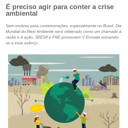
É preciso agir para conter a crise
CRESCE BRASIL
ambiental
CONSELHO TECNOLÓGICO
Sem motivos para comemorações, especialmente no Brasil, Dia
Mundial do Meio Ambiente será celebrado como um chamado à
HISTÓRICO E ATUAÇÃO
razão e à ação. SEESP e FNE promovem V Ecovale somando-
se a esse esforço.
COMPOSIÇÃO
CONSELHOS ASSESSORES
PERSONALIDADES DA TECNOLOGIA
NÚCLEO DA MULHER ENGENHEIRA
TRANSPARÊNCIA
JURÍDICO
CONSULTORIA
ACORDOS, CONVENÇÕES E DISSÍDIOS