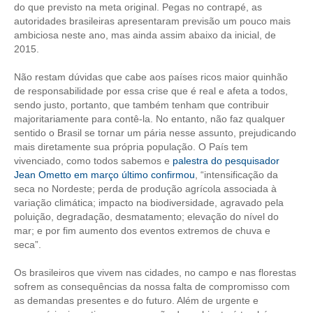
do que previsto na meta original. Pegas no contrapé, as
autoridades brasileiras apresentaram previsão um pouco mais
RES 1.002/2002 – CÓDIGO DE ÉTICA
ambiciosa neste ano, mas ainda assim abaixo da inicial, de
2015.
HOMOLOGAÇÕES
Não restam dúvidas que cabe aos países ricos maior quinhão
PISO SALARIAL
de responsabilidade por essa crise que é real e afeta a todos,
sendo justo, portanto, que também tenham que contribuir
FIQUE POR DENTRO
majoritariamente para contê-la. No entanto, não faz qualquer
sentido o Brasil se tornar um pária nesse assunto, prejudicando
OPORTUNIDADES
mais diretamente sua própria população. O País tem
vivenciado, como todos sabemos e
palestra do pesquisador
APRESENTAÇÃO
Jean Ometto em março último confirmou
, “intensificação da
seca no Nordeste; perda de produção agrícola associada à
EMPREGO E ESTÁGIO
variação climática; impacto na biodiversidade, agravado pela
poluição, degradação, desmatamento; elevação do nível do
CARREIRA
mar; e por fim aumento dos eventos extremos de chuva e
seca”.
AUTÔNOMOS E SERVIÇOS
Os brasileiros que vivem nas cidades, no campo e nas florestas
NEWSLETTER
sofrem as consequências da nossa falta de compromisso com
as demandas presentes e do futuro. Além de urgente e
GUIA DAS ENGENHARIAS