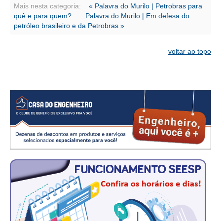
CONSÓRCIOS
Mais nesta categoria:
« Palavra do Murilo | Petrobras para
quê e para quem?
Palavra do Murilo | Em defesa do
CAMPANHAS SALARIAIS
petróleo brasileiro e da Petrobras »
COMUNICAÇÃO
voltar ao topo
PALAVRA DO MURILO
NOTÍCIAS
CONTEÚDO ESPECIAL
JORNAL DO ENGENHEIRO
AGENDA
SEESP NOTÍCIAS
NOTÍCIAS NO WHATSAPP
FOTOS