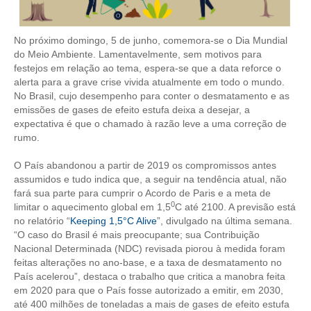
CONTRIBUIÇÕES
No próximo domingo, 5 de junho, comemora-se o Dia Mundial
CONTRIBUIÇÃO ASSISTENCIAL
do Meio Ambiente. Lamentavelmente, sem motivos para
festejos em relação ao tema, espera-se que a data reforce o
CONTRIBUIÇÃO ASSOCIATIVA OU ANUIDADE DE SÓCIO
alerta para a grave crise vivida atualmente em todo o mundo.
No Brasil, cujo desempenho para conter o desmatamento e as
emissões de gases de efeito estufa deixa a desejar, a
CONTRIBUIÇÃO SINDICAL URBANA
expectativa é que o chamado à razão leve a uma correção de
rumo.
REVISÃO DE APOSENTADORIA
O País abandonou a partir de 2019 os compromissos antes
FGTS EXPURGOS
assumidos e tudo indica que, a seguir na tendência atual, não
fará sua parte para cumprir o Acordo de Paris e a meta de
FGTS CORREÇÃO
0
limitar o aquecimento global em 1,5
C até 2100. A previsão está
no relatório “
Keeping 1,5°C Alive
”, divulgado na última semana.
LEGISLAÇÃO
“O caso do Brasil é mais preocupante; sua Contribuição
Nacional Determinada (NDC) revisada piorou à medida foram
LEI 4.950-A/1966 – PISO SALARIAL
feitas alterações no ano-base, e a taxa de desmatamento no
País acelerou”, destaca o trabalho que critica a manobra feita
LEI 5.194/1966 – REGULAMENTAÇÃO DA PROFISSÃO
em 2020 para que o País fosse autorizado a emitir, em 2030,
até 400 milhões de toneladas a mais de gases de efeito estufa
LEI 6.496/1977 – ART