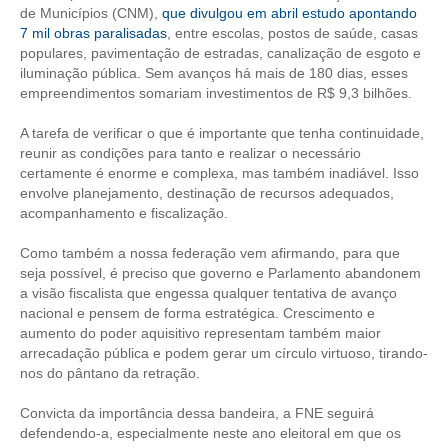
de Municípios (CNM),
que divulgou em abril estudo apontando
7 mil obras paralisadas
, entre escolas, postos de saúde, casas
RES 1.002/2002 – CÓDIGO DE ÉTICA
populares, pavimentação de estradas, canalização de esgoto e
iluminação pública. Sem avanços há mais de 180 dias, esses
HOMOLOGAÇÕES
empreendimentos somariam investimentos de R$ 9,3 bilhões.
PISO SALARIAL
A tarefa de verificar o que é importante que tenha continuidade,
reunir as condições para tanto e realizar o necessário
FIQUE POR DENTRO
certamente é enorme e complexa, mas também inadiável. Isso
envolve planejamento, destinação de recursos adequados,
OPORTUNIDADES
acompanhamento e fiscalização.
APRESENTAÇÃO
Como também a nossa federação vem afirmando, para que
seja possível, é preciso que governo e Parlamento abandonem
EMPREGO E ESTÁGIO
a visão fiscalista que engessa qualquer tentativa de avanço
nacional e pensem de forma estratégica. Crescimento e
CARREIRA
aumento do poder aquisitivo representam também maior
arrecadação pública e podem gerar um círculo virtuoso, tirando-
AUTÔNOMOS E SERVIÇOS
nos do pântano da retração.
NEWSLETTER
Convicta da importância dessa bandeira, a FNE seguirá
defendendo-a, especialmente neste ano eleitoral em que os
GUIA DAS ENGENHARIAS