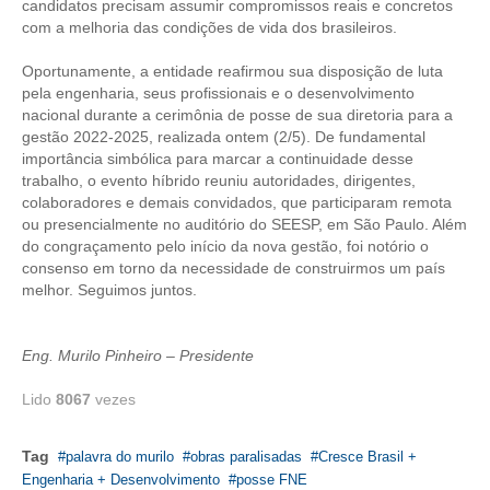
candidatos precisam assumir compromissos reais e concretos
com a melhoria das condições de vida dos brasileiros.
CONTATO
Oportunamente, a entidade reafirmou sua disposição de luta
CURSOS
pela engenharia, seus profissionais e o desenvolvimento
nacional durante a cerimônia de posse de sua diretoria para a
ENGENHEIRO EMPREENDEDOR
gestão 2022-2025, realizada ontem (2/5). De fundamental
importância simbólica para marcar a continuidade desse
SEESP EDUCAÇÃO
trabalho, o evento híbrido reuniu autoridades, dirigentes,
colaboradores e demais convidados, que participaram remota
PLATAFORMAS GRATUITAS
ou presencialmente no auditório do SEESP, em São Paulo. Além
do congraçamento pelo início da nova gestão, foi notório o
BENEFÍCIOS
consenso em torno da necessidade de construirmos um país
melhor. Seguimos juntos.
APOSENTADORIA
Eng. Murilo Pinheiro – Presidente
CONVÊNIOS
Lido
8067
vezes
PLANO DE SAÚDE
SEESPPREV
Tag
palavra do murilo
obras paralisadas
Cresce Brasil +
Engenharia + Desenvolvimento
posse FNE