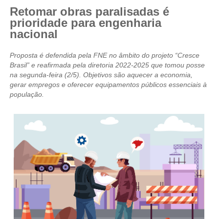
Retomar obras paralisadas é
CRESCE BRASIL
prioridade para engenharia
nacional
CONSELHO TECNOLÓGICO
Proposta é defendida pela FNE no âmbito do projeto “Cresce
HISTÓRICO E ATUAÇÃO
Brasil” e reafirmada pela diretoria 2022-2025 que tomou posse
na segunda-feira (2/5). Objetivos são aquecer a economia,
COMPOSIÇÃO
gerar empregos e oferecer equipamentos públicos essenciais à
população.
CONSELHOS ASSESSORES
PERSONALIDADES DA TECNOLOGIA
NÚCLEO DA MULHER ENGENHEIRA
TRANSPARÊNCIA
JURÍDICO
CONSULTORIA
ACORDOS, CONVENÇÕES E DISSÍDIOS