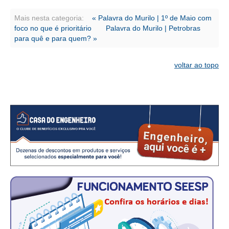
CONSÓRCIOS
Mais nesta categoria:
« Palavra do Murilo | 1º de Maio com
CAMPANHAS SALARIAIS
foco no que é prioritário
Palavra do Murilo | Petrobras
para quê e para quem? »
COMUNICAÇÃO
PALAVRA DO MURILO
voltar ao topo
NOTÍCIAS
CONTEÚDO ESPECIAL
JORNAL DO ENGENHEIRO
AGENDA
SEESP NOTÍCIAS
NOTÍCIAS NO WHATSAPP
FOTOS