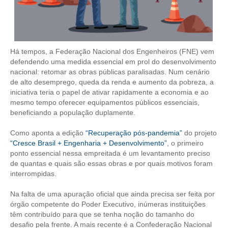
CONTRIBUIÇÕES
CONTRIBUIÇÃO ASSISTENCIAL
Há tempos, a Federação Nacional dos Engenheiros (FNE) vem
CONTRIBUIÇÃO ASSOCIATIVA OU ANUIDADE DE SÓCIO
defendendo uma medida essencial em prol do desenvolvimento
nacional: retomar as obras públicas paralisadas. Num cenário
CONTRIBUIÇÃO SINDICAL URBANA
de alto desemprego, queda da renda e aumento da pobreza, a
iniciativa teria o papel de ativar rapidamente a economia e ao
REVISÃO DE APOSENTADORIA
mesmo tempo oferecer equipamentos públicos essenciais,
beneficiando a população duplamente.
FGTS EXPURGOS
Como aponta a edição
“Recuperação pós-pandemia”
do projeto
“Cresce Brasil + Engenharia + Desenvolvimento”
, o primeiro
FGTS CORREÇÃO
ponto essencial nessa empreitada é um levantamento preciso
de quantas e quais são essas obras e por quais motivos foram
LEGISLAÇÃO
interrompidas.
LEI 4.950-A/1966 – PISO SALARIAL
Na falta de uma apuração oficial que ainda precisa ser feita por
órgão competente do Poder Executivo, inúmeras instituições
LEI 5.194/1966 – REGULAMENTAÇÃO DA PROFISSÃO
têm contribuído para que se tenha noção do tamanho do
desafio pela frente. A mais recente é a Confederação Nacional
LEI 6.496/1977 – ART