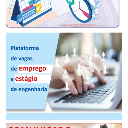
PUBLICAÇÕES
PUBLICIDADE
MANUAL DE REDAÇÃO
RELEASES
CONTATO
CADASTRO
ASSOCIE-SE
ATUALIZAÇÃO CADASTRAL
NÚCLEO JOVEM