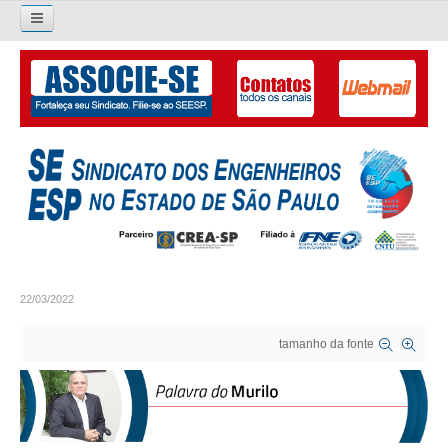
Pesquisar...
O SINDICATO
APRESENTAÇÃO
PALAVRA DO PRESIDENTE
DIRETORIA
DIRETORIA
22/03/2022
LIVRO GESTÃO 2026-2029
tamanho da fonte
SUBSEDES SINDICAIS
GALERIA EX-PRESIDENTES
ORGANOGRAMA