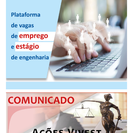
PUBLICAÇÕES
PUBLICIDADE
MANUAL DE REDAÇÃO
RELEASES
CONTATO
CADASTRO
ASSOCIE-SE
ATUALIZAÇÃO CADASTRAL
NÚCLEO JOVEM