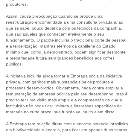
produtores.
RES 1.002/2002 – CÓDIGO DE ÉTICA
Assim, causa preocupação quando se propõe uma
reestruturação encomendada a uma consultoria privada e, ao
HOMOLOGAÇÕES
que se sabe, pouco debatida com os técnicos da companhia,
que são aqueles que conhecem efetivamente o seu
PISO SALARIAL
funcionamento. O pacote incluiria o tradicional corte de pessoal
e a terceirização, mantras eternos da cantilena do Estado
FIQUE POR DENTRO
mínimo que, como já demonstrado, podem significar desmonte
e precariedade futura sem grandes benefícios aos cofres
OPORTUNIDADES
públicos.
APRESENTAÇÃO
A iniciativa incluiria ainda tornar a Embrapa sócia da iniciativa
privada, com ganhos mais substanciais pelos produtos e
EMPREGO E ESTÁGIO
processos desenvolvidos. Obviamente, nada contra ampliar a
remuneração da empresa pública pelo seu desempenho, mas é
CARREIRA
preciso ter uma visão mais ampla e a compreensão de que a
instituição não pode ficar limitada a interesses específicos do
AUTÔNOMOS E SERVIÇOS
mercado no curto prazo; sua função vai muito além disso.
NEWSLETTER
A Embrapa tem relação direta com o enorme potencial brasileiro
em biodiversidade e energia, para ficar em apenas duas searas
GUIA DAS ENGENHARIAS