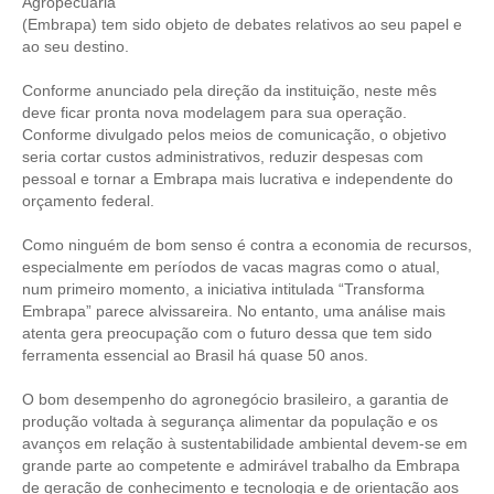
Agropecuária
(Embrapa) tem sido objeto de debates relativos ao seu papel e
CONTRIBUIÇÕES
ao seu destino.
CONTRIBUIÇÃO ASSISTENCIAL
Conforme anunciado pela direção da instituição, neste mês
deve ficar pronta nova modelagem para sua operação.
CONTRIBUIÇÃO ASSOCIATIVA OU ANUIDADE DE SÓCIO
Conforme divulgado pelos meios de comunicação, o objetivo
seria cortar custos administrativos, reduzir despesas com
CONTRIBUIÇÃO SINDICAL URBANA
pessoal e tornar a Embrapa mais lucrativa e independente do
orçamento federal.
REVISÃO DE APOSENTADORIA
Como ninguém de bom senso é contra a economia de recursos,
FGTS EXPURGOS
especialmente em períodos de vacas magras como o atual,
num primeiro momento, a iniciativa intitulada “Transforma
FGTS CORREÇÃO
Embrapa” parece alvissareira. No entanto, uma análise mais
atenta gera preocupação com o futuro dessa que tem sido
ferramenta essencial ao Brasil há quase 50 anos.
LEGISLAÇÃO
O bom desempenho do agronegócio brasileiro, a garantia de
LEI 4.950-A/1966 – PISO SALARIAL
produção voltada à segurança alimentar da população e os
avanços em relação à sustentabilidade ambiental devem-se em
LEI 5.194/1966 – REGULAMENTAÇÃO DA PROFISSÃO
grande parte ao competente e admirável trabalho da Embrapa
de geração de conhecimento e tecnologia e de orientação aos
LEI 6.496/1977 – ART