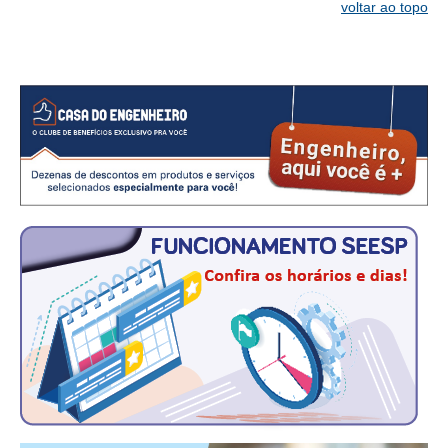
CONSÓRCIOS
voltar ao topo
CAMPANHAS SALARIAIS
COMUNICAÇÃO
PALAVRA DO MURILO
NOTÍCIAS
CONTEÚDO ESPECIAL
JORNAL DO ENGENHEIRO
AGENDA
SEESP NOTÍCIAS
NOTÍCIAS NO WHATSAPP
FOTOS