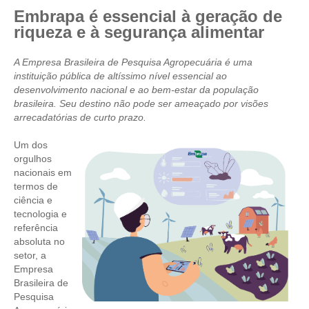
Embrapa é essencial à geração de
CRESCE BRASIL
riqueza e à segurança alimentar
CONSELHO TECNOLÓGICO
A Empresa Brasileira de Pesquisa Agropecuária é uma
instituição pública de altíssimo nível essencial ao
HISTÓRICO E ATUAÇÃO
desenvolvimento nacional e ao bem-estar da população
brasileira. Seu destino não pode ser ameaçado por visões
COMPOSIÇÃO
arrecadatórias de curto prazo.
CONSELHOS ASSESSORES
Um dos
orgulhos
PERSONALIDADES DA TECNOLOGIA
nacionais em
termos de
NÚCLEO DA MULHER ENGENHEIRA
ciência e
tecnologia e
TRANSPARÊNCIA
referência
absoluta no
JURÍDICO
setor, a
Empresa
CONSULTORIA
Brasileira de
Pesquisa
ACORDOS, CONVENÇÕES E DISSÍDIOS