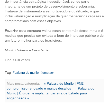
de importância estratégica inquestionável, sendo parte
integrante de um projeto de desenvolvimento e soberania.
CONTATO
Trata-se de instrumento a ser fortalecido e qualificado, o que
inclui valorização e multiplicação de quadros técnicos capazes e
CURSOS
comprometidos com esses objetivos.
ENGENHEIRO EMPREENDEDOR
Esvaziar essa estrutura vai na exata contramão dessa meta e é
medida que precisa ser evitada a bem do interesse público e de
SEESP EDUCAÇÃO
um futuro melhor para os brasileiros.
PLATAFORMAS GRATUITAS
Murilo Pinheiro – Presidente
BENEFÍCIOS
Lido
7118
vezes
APOSENTADORIA
Tag
palavra do murilo
embraer
CONVÊNIOS
Mais nesta categoria:
« Palavra do Murilo | FNE:
compromisso renovado e muitos desafios
Palavra do
PLANO DE SAÚDE
Murilo | É urgente implantar carreira de Estado para
engenheiros »
SEESPPREV