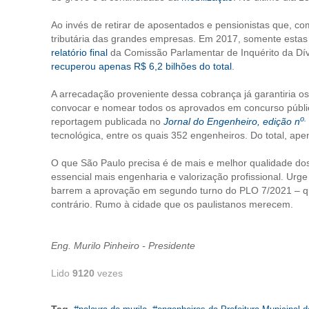
Ao invés de retirar de aposentados e pensionistas que, com
tributária das grandes empresas. Em 2017, somente estas 
relatório final
da Comissão Parlamentar de Inquérito da Dívi
recuperou apenas R$ 6,2 bilhões do total
.
A arrecadação proveniente dessa cobrança já garantiria os
convocar e nomear todos os aprovados em concurso públic
o.
reportagem publicada no
Jornal do Engenheiro, edição n
tecnológica, entre os quais 352 engenheiros. Do total, ap
O que São Paulo precisa é de mais e melhor qualidade do
essencial mais engenharia e valorização profissional. U
barrem a aprovação em segundo turno do PLO 7/2021 – q
contrário. Rumo à cidade que os paulistanos merecem.
Eng. Murilo Pinheiro - Presidente
Lido
9120
vezes