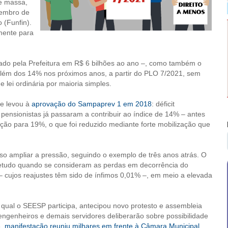
e massa,
zembro de
 (Funfin).
amente para
mado pela Prefeitura em R$ 6 bilhões ao ano –, como também o
além dos 14% nos próximos anos, a partir do PLO 7/2021, sem
lei ordinária por maioria simples.
ue levou à
aprovação do Sampaprev 1 em 2018
: déficit
pensionistas já passaram a contribuir ao índice de 14% – antes
ção para 19%, o que foi reduzido mediante forte mobilização que
iso ampliar a pressão, seguindo o exemplo de três anos atrás. O
bretudo quando se consideram as perdas em decorrência do
 cujos reajustes têm sido de ínfimos 0,01% –, em meio a elevada
 qual o SEESP participa, antecipou novo protesto e assembleia
s engenheiros e demais servidores deliberarão sobre possibilidade
3,
manifestação reuniu milhares em frente à Câmara Municipal
.