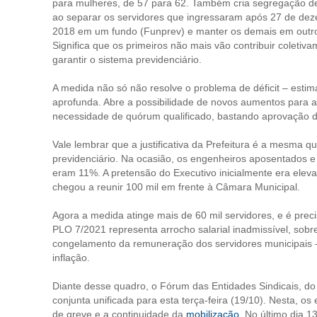
para mulheres, de 57 para 62. Também cria segregação d
ao separar os servidores que ingressaram após 27 de de
2018 em um fundo (Funprev) e manter os demais em outro
Significa que os primeiros não mais vão contribuir coletiv
garantir o sistema previdenciário.
A medida não só não resolve o problema de déficit – esti
aprofunda. Abre a possibilidade de novos aumentos para 
necessidade de quórum qualificado, bastando aprovação de 
Vale lembrar que a justificativa da Prefeitura é a mesma q
previdenciário. Na ocasião, os engenheiros aposentados e 
eram 11%. A pretensão do Executivo inicialmente era eleva
chegou a reunir 100 mil em frente à Câmara Municipal.
Agora a medida atinge mais de 60 mil servidores, e é prec
PLO 7/2021 representa arrocho salarial inadmissível, so
congelamento da remuneração dos servidores municipais –
inflação.
Diante desse quadro, o Fórum das Entidades Sindicais, do
conjunta unificada para esta terça-feira (19/10). Nesta, o
de greve e a continuidade da
mobilização
. No último dia 1