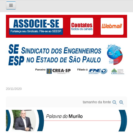
Pesquisar...
O SINDICATO
APRESENTAÇÃO
PALAVRA DO PRESIDENTE
DIRETORIA
DIRETORIA
20/11/2020
LIVRO GESTÃO 2026-2029
tamanho da fonte
SUBSEDES SINDICAIS
GALERIA EX-PRESIDENTES
ORGANOGRAMA