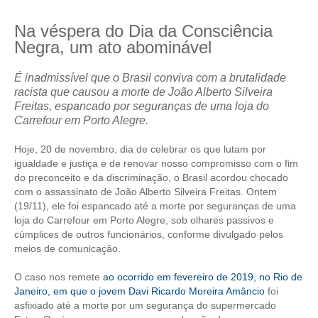
CRESCE BRASIL
Na véspera do Dia da Consciência
Negra, um ato abominável
CONSELHO TECNOLÓGICO
É inadmissível que o Brasil conviva com a brutalidade
HISTÓRICO E ATUAÇÃO
racista que causou a morte de João Alberto Silveira
Freitas, espancado por seguranças de uma loja do
COMPOSIÇÃO
Carrefour em Porto Alegre.
CONSELHOS ASSESSORES
Hoje, 20 de novembro, dia de celebrar os que lutam por
igualdade e justiça e de renovar nosso compromisso com o fim
PERSONALIDADES DA TECNOLOGIA
do preconceito e da discriminação, o Brasil acordou chocado
com o assassinato de João Alberto Silveira Freitas. Ontem
NÚCLEO DA MULHER ENGENHEIRA
(19/11), ele foi espancado até a morte por seguranças de uma
loja do Carrefour em Porto Alegre, sob olhares passivos e
TRANSPARÊNCIA
cúmplices de outros funcionários, conforme divulgado pelos
meios de comunicação.
JURÍDICO
O caso nos remete
ao ocorrido em fevereiro de 2019, no Rio de
CONSULTORIA
Janeiro, em que o jovem Davi Ricardo Moreira Amâncio
foi
asfixiado até a morte por um segurança do supermercado
ACORDOS, CONVENÇÕES E DISSÍDIOS