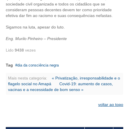
sociedade civil organizada e todos os cidadãos que se
consideram pessoas decentes devem ter como prioridade
RES 1.002/2002 – CÓDIGO DE ÉTICA
efetiva dar fim ao racismo e suas consequências nefastas.
HOMOLOGAÇÕES
Sigamos na luta, apesar do luto.
PISO SALARIAL
Eng. Murilo Pinheiro – Presidente
FIQUE POR DENTRO
Lido
9438
vezes
OPORTUNIDADES
Tag
dia da consciência negra
APRESENTAÇÃO
Mais nesta categoria:
« Privatização, irresponsabilidade e o
EMPREGO E ESTÁGIO
flagelo social no Amapá
Covid-19: aumento de casos,
vacinas e a necessidade de bom senso »
CARREIRA
voltar ao topo
AUTÔNOMOS E SERVIÇOS
NEWSLETTER
GUIA DAS ENGENHARIAS