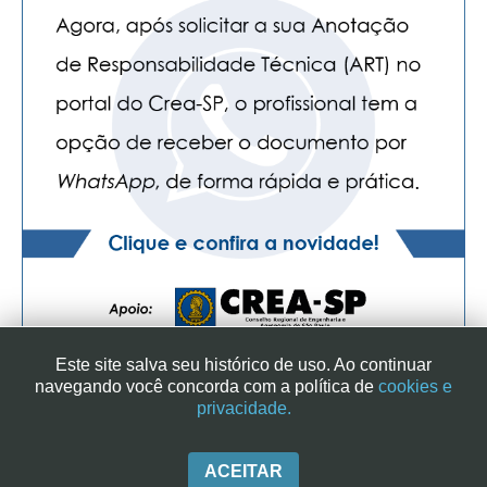
Este site salva seu histórico de uso. Ao continuar
navegando você concorda com a política de
cookies e
privacidade.
SINDICATO DOS ENGENHEIROS NO ESTADO DE SÃO PAULO
| RUA GENEBRA, 25 - CEP 01316-901 - SÃO PAULO/SP - BRASIL
|+ 55 (11) 3113-2600
ACEITAR