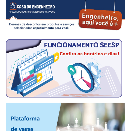
CONTATO
CURSOS
ENGENHEIRO EMPREENDEDOR
SEESP EDUCAÇÃO
PLATAFORMAS GRATUITAS
BENEFÍCIOS
APOSENTADORIA
CONVÊNIOS
PLANO DE SAÚDE
SEESPPREV