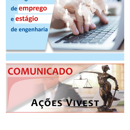
CONSÓRCIOS
CAMPANHAS SALARIAIS
COMUNICAÇÃO
PALAVRA DO MURILO
NOTÍCIAS
CONTEÚDO ESPECIAL
JORNAL DO ENGENHEIRO
AGENDA
SEESP NOTÍCIAS
NOTÍCIAS NO WHATSAPP
FOTOS