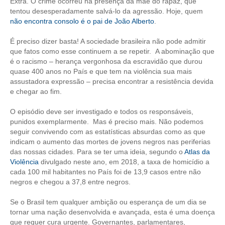
Extra. O crime ocorreu na presença da mãe do rapaz, que
tentou desesperadamente salvá-lo da agressão. Hoje, quem
CONTRIBUIÇÕES
não encontra consolo é o pai de João Alberto
.
CONTRIBUIÇÃO ASSISTENCIAL
É preciso dizer basta! A sociedade brasileira não pode admitir
que fatos como esse continuem a se repetir. A abominação que
CONTRIBUIÇÃO ASSOCIATIVA OU ANUIDADE DE SÓCIO
é o racismo – herança vergonhosa da escravidão que durou
quase 400 anos no País e que tem na violência sua mais
CONTRIBUIÇÃO SINDICAL URBANA
assustadora expressão – precisa encontrar a resistência devida
e chegar ao fim.
REVISÃO DE APOSENTADORIA
O episódio deve ser investigado e todos os responsáveis,
FGTS EXPURGOS
punidos exemplarmente. Mas é preciso mais. Não podemos
seguir convivendo com as estatísticas absurdas como as que
FGTS CORREÇÃO
indicam o aumento das mortes de jovens negros nas periferias
das nossas cidades. Para se ter uma ideia, segundo o
Atlas da
Violência
divulgado neste ano, em 2018, a taxa de homicídio a
LEGISLAÇÃO
cada 100 mil habitantes no País foi de 13,9 casos entre não
negros e chegou a 37,8 entre negros.
LEI 4.950-A/1966 – PISO SALARIAL
Se o Brasil tem qualquer ambição ou esperança de um dia se
LEI 5.194/1966 – REGULAMENTAÇÃO DA PROFISSÃO
tornar uma nação desenvolvida e avançada, esta é uma doença
que requer cura urgente. Governantes, parlamentares,
LEI 6.496/1977 – ART