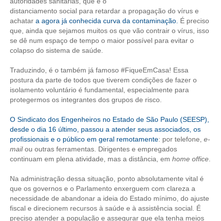
autoridades sanitárias, que é o
distanciamento social para retardar a propagação do vírus e
CONTRIBUIÇÕES
achatar
a agora já conhecida curva da contaminação.
É preciso
que, ainda que sejamos muitos os que vão contrair o vírus, isso
CONTRIBUIÇÃO ASSISTENCIAL
se dê num espaço de tempo o maior possível para evitar o
colapso do sistema de saúde.
CONTRIBUIÇÃO ASSOCIATIVA OU ANUIDADE DE SÓCIO
Traduzindo, é o também já famoso #FiqueEmCasa! Essa
CONTRIBUIÇÃO SINDICAL URBANA
postura da parte de todos que tiverem condições de fazer o
isolamento voluntário é fundamental, especialmente para
REVISÃO DE APOSENTADORIA
protegermos os integrantes dos grupos de risco.
FGTS EXPURGOS
O Sindicato dos Engenheiros no Estado de São Paulo (SEESP),
desde o dia 16 último, passou a atender seus associados, os
FGTS CORREÇÃO
profissionais e o público em geral remotamente
: por telefone,
e-
mail
ou outras ferramentas. Dirigentes e empregados
continuam em plena atividade, mas a distância, em
home office
.
LEGISLAÇÃO
Na administração dessa situação, ponto absolutamente vital é
LEI 4.950-A/1966 – PISO SALARIAL
que os governos e o Parlamento enxerguem com clareza a
necessidade de abandonar a ideia do Estado mínimo, do ajuste
LEI 5.194/1966 – REGULAMENTAÇÃO DA PROFISSÃO
fiscal e direcionem recursos à saúde e à assistência social. É
preciso atender a população e assegurar que ela tenha meios
LEI 6.496/1977 – ART