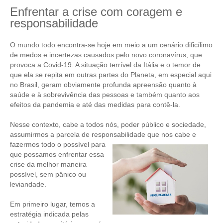
Enfrentar a crise com coragem e
CRESCE BRASIL
responsabilidade
CONSELHO TECNOLÓGICO
O mundo todo encontra-se hoje em meio a um cenário dificílimo
de medos e incertezas causados pelo novo coronavírus, que
HISTÓRICO E ATUAÇÃO
provoca a Covid-19. A situação terrível da Itália e o temor de
que ela se repita em outras partes do Planeta, em especial aqui
COMPOSIÇÃO
no Brasil, geram obviamente profunda apreensão quanto à
saúde e à sobrevivência das pessoas e também quanto aos
CONSELHOS ASSESSORES
efeitos da pandemia e até das medidas para contê-la.
PERSONALIDADES DA TECNOLOGIA
Nesse contexto, cabe a todos nós, poder público e sociedade,
assumirmos a parcela de responsabilidade que nos cabe e
NÚCLEO DA MULHER ENGENHEIRA
fazermos todo o possível para
que possamos enfrentar essa
TRANSPARÊNCIA
crise da melhor maneira
possível, sem pânico ou
JURÍDICO
leviandade.
CONSULTORIA
Em primeiro lugar, temos a
estratégia indicada pelas
ACORDOS, CONVENÇÕES E DISSÍDIOS