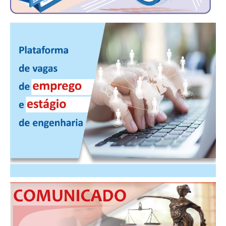
CONSÓRCIOS
CAMPANHAS SALARIAIS
COMUNICAÇÃO
PALAVRA DO MURILO
NOTÍCIAS
CONTEÚDO ESPECIAL
JORNAL DO ENGENHEIRO
AGENDA
SEESP NOTÍCIAS
NOTÍCIAS NO WHATSAPP
FOTOS