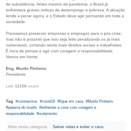
de subsistência. Antes mesmo da pandemia, o Brasil já
enfrentava graves índices de desemprego e pobreza. A situação
RES 1.002/2002 – CÓDIGO DE ÉTICA
tende a piorar agora, e o Estado deve agir pensando em toda a
sociedade.
HOMOLOGAÇÕES
Precisamos preservar empresas e empregos para o pós-crise,
PISO SALARIAL
mas não é possível que isso seja feito penalizando os já mais
vulneráveis, cortando ainda mais direitos sociais e trabalhistas.
FIQUE POR DENTRO
É hora de pensar e agir com coragem e responsabilidade.
Vamos em frente.
OPORTUNIDADES
Eng. Murilo Pinheiro
APRESENTAÇÃO
Presidente
EMPREGO E ESTÁGIO
Lido
12108
vezes
CARREIRA
Tag
coronavírus
covid19
fique em casa
Murilo Pinheiro
AUTÔNOMOS E SERVIÇOS
palavra do murilo
enfrentar a crise com coragem e
responsabilidade
isolamento
NEWSLETTER
Mais nesta categoria:
Salvar vidas e evitar o caos
GUIA DAS ENGENHARIAS