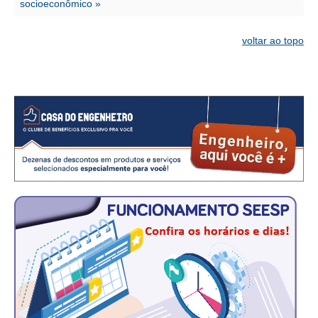
socioeconômico »
CONTATO
voltar ao topo
CURSOS
ENGENHEIRO EMPREENDEDOR
SEESP EDUCAÇÃO
PLATAFORMAS GRATUITAS
BENEFÍCIOS
APOSENTADORIA
CONVÊNIOS
PLANO DE SAÚDE
SEESPPREV