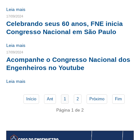
Leia mais
CONTATO
17/09/2024
Celebrando seus 60 anos, FNE inicia
CURSOS
Congresso Nacional em São Paulo
ENGENHEIRO EMPREENDEDOR
Leia mais
SEESP EDUCAÇÃO
17/09/2024
Acompanhe o Congresso Nacional dos
PLATAFORMAS GRATUITAS
Engenheiros no Youtube
BENEFÍCIOS
Leia mais
APOSENTADORIA
Início
Ant
1
2
Próximo
Fim
CONVÊNIOS
Página 1 de 2
PLANO DE SAÚDE
SEESPPREV