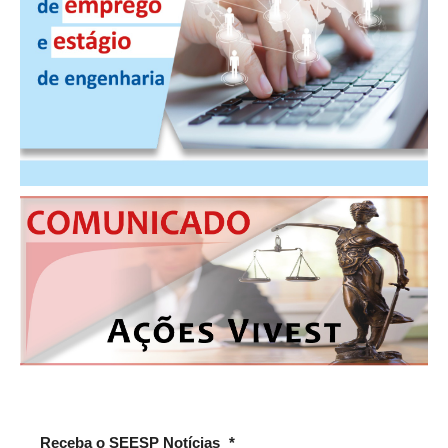
PUBLICAÇÕES
PUBLICIDADE
MANUAL DE REDAÇÃO
RELEASES
CONTATO
CADASTRO
ASSOCIE-SE
ATUALIZAÇÃO CADASTRAL
NÚCLEO JOVEM
Receba o SEESP Notícias
*