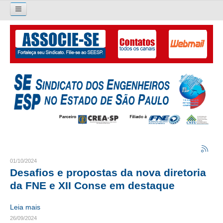
Pesquisar...
O SINDICATO
APRESENTAÇÃO
PALAVRA DO PRESIDENTE
DIRETORIA
DIRETORIA
LIVRO GESTÃO 2026-2029
01/10/2024
Desafios e propostas da nova diretoria
SUBSEDES SINDICAIS
da FNE e XII Conse em destaque
GALERIA EX-PRESIDENTES
Leia mais
26/09/2024
ORGANOGRAMA