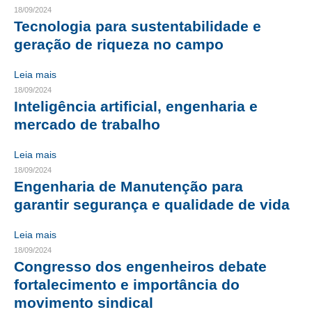
18/09/2024
Tecnologia para sustentabilidade e
RES 1.002/2002 – CÓDIGO DE ÉTICA
geração de riqueza no campo
HOMOLOGAÇÕES
Leia mais
PISO SALARIAL
18/09/2024
Inteligência artificial, engenharia e
FIQUE POR DENTRO
mercado de trabalho
OPORTUNIDADES
Leia mais
APRESENTAÇÃO
18/09/2024
Engenharia de Manutenção para
EMPREGO E ESTÁGIO
garantir segurança e qualidade de vida
CARREIRA
Leia mais
18/09/2024
AUTÔNOMOS E SERVIÇOS
Congresso dos engenheiros debate
fortalecimento e importância do
NEWSLETTER
movimento sindical
GUIA DAS ENGENHARIAS