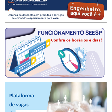
CONSÓRCIOS
CAMPANHAS SALARIAIS
COMUNICAÇÃO
PALAVRA DO MURILO
NOTÍCIAS
CONTEÚDO ESPECIAL
JORNAL DO ENGENHEIRO
AGENDA
SEESP NOTÍCIAS
NOTÍCIAS NO WHATSAPP
FOTOS