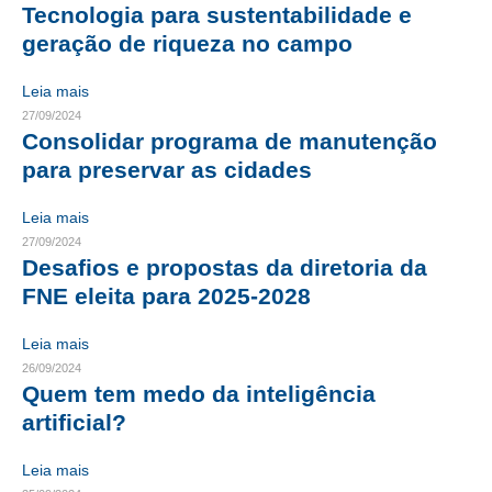
Tecnologia para sustentabilidade e
CRESCE BRASIL
geração de riqueza no campo
CONSELHO TECNOLÓGICO
Leia mais
27/09/2024
HISTÓRICO E ATUAÇÃO
Consolidar programa de manutenção
para preservar as cidades
COMPOSIÇÃO
Leia mais
CONSELHOS ASSESSORES
27/09/2024
PERSONALIDADES DA TECNOLOGIA
Desafios e propostas da diretoria da
FNE eleita para 2025-2028
NÚCLEO DA MULHER ENGENHEIRA
Leia mais
TRANSPARÊNCIA
26/09/2024
Quem tem medo da inteligência
JURÍDICO
artificial?
CONSULTORIA
Leia mais
ACORDOS, CONVENÇÕES E DISSÍDIOS