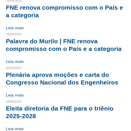
25/09/2024
FNE renova compromisso com o País e
CONTRIBUIÇÕES
a categoria
CONTRIBUIÇÃO ASSISTENCIAL
Leia mais
CONTRIBUIÇÃO ASSOCIATIVA OU ANUIDADE DE SÓCIO
24/09/2024
Palavra do Murilo | FNE renova
CONTRIBUIÇÃO SINDICAL URBANA
compromisso com o País e a categoria
REVISÃO DE APOSENTADORIA
Leia mais
20/09/2024
FGTS EXPURGOS
Plenária aprova moções e carta do
Congresso Nacional dos Engenheiros
FGTS CORREÇÃO
LEGISLAÇÃO
Leia mais
19/09/2024
LEI 4.950-A/1966 – PISO SALARIAL
Eleita diretoria da FNE para o triênio
2025-2028
LEI 5.194/1966 – REGULAMENTAÇÃO DA PROFISSÃO
Leia mais
LEI 6.496/1977 – ART