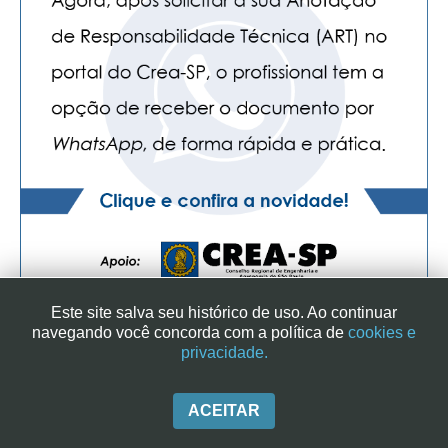
Este site salva seu histórico de uso. Ao continuar
navegando você concorda com a política de
cookies e
privacidade.
SINDICATO DOS ENGENHEIROS NO ESTADO DE SÃO PAULO
| RUA GENEBRA, 25 - CEP 01316-901 - SÃO PAULO/SP - BRASIL
|+ 55 (11) 3113-2600
ACEITAR