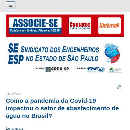
Pesquisar...
O SINDICATO
APRESENTAÇÃO
PALAVRA DO PRESIDENTE
DIRETORIA
DIRETORIA
LIVRO GESTÃO 2026-2029
21/10/2022
Como a pandemia da Covid-19
SUBSEDES SINDICAIS
impactou o setor de abastecimento de
água no Brasil?
GALERIA EX-PRESIDENTES
Leia mais
ORGANOGRAMA