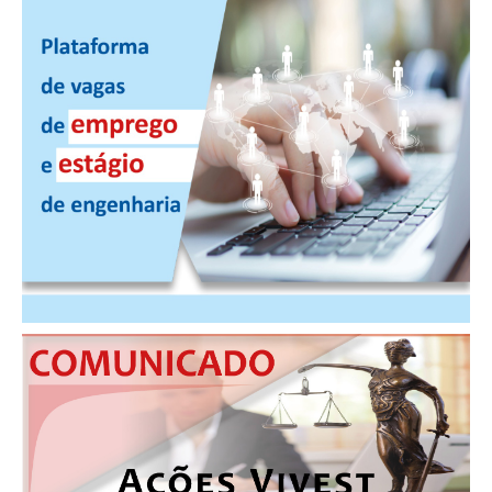
PUBLICAÇÕES
PUBLICIDADE
MANUAL DE REDAÇÃO
RELEASES
CONTATO
CADASTRO
ASSOCIE-SE
ATUALIZAÇÃO CADASTRAL
NÚCLEO JOVEM