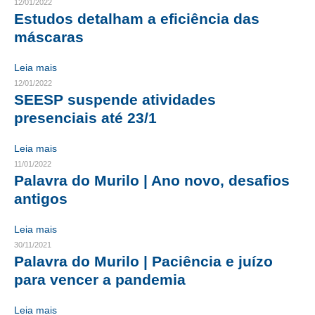
12/01/2022
Estudos detalham a eficiência das
RES 1.002/2002 – CÓDIGO DE ÉTICA
máscaras
HOMOLOGAÇÕES
Leia mais
12/01/2022
PISO SALARIAL
SEESP suspende atividades
FIQUE POR DENTRO
presenciais até 23/1
OPORTUNIDADES
Leia mais
11/01/2022
APRESENTAÇÃO
Palavra do Murilo | Ano novo, desafios
antigos
EMPREGO E ESTÁGIO
CARREIRA
Leia mais
30/11/2021
AUTÔNOMOS E SERVIÇOS
Palavra do Murilo | Paciência e juízo
para vencer a pandemia
NEWSLETTER
Leia mais
GUIA DAS ENGENHARIAS