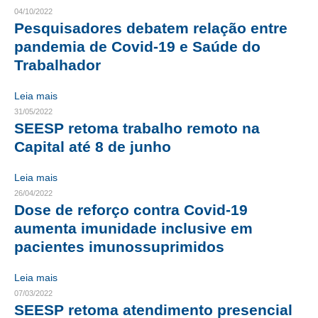
04/10/2022
CRESCE BRASIL
Pesquisadores debatem relação entre
pandemia de Covid-19 e Saúde do
CONSELHO TECNOLÓGICO
Trabalhador
HISTÓRICO E ATUAÇÃO
Leia mais
COMPOSIÇÃO
31/05/2022
SEESP retoma trabalho remoto na
CONSELHOS ASSESSORES
Capital até 8 de junho
PERSONALIDADES DA TECNOLOGIA
Leia mais
26/04/2022
NÚCLEO DA MULHER ENGENHEIRA
Dose de reforço contra Covid-19
aumenta imunidade inclusive em
TRANSPARÊNCIA
pacientes imunossuprimidos
JURÍDICO
Leia mais
CONSULTORIA
07/03/2022
SEESP retoma atendimento presencial
ACORDOS, CONVENÇÕES E DISSÍDIOS