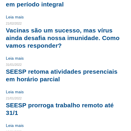
em período integral
CONTRIBUIÇÕES
Leia mais
CONTRIBUIÇÃO ASSISTENCIAL
21/02/2022
Vacinas são um sucesso, mas vírus
CONTRIBUIÇÃO ASSOCIATIVA OU ANUIDADE DE SÓCIO
ainda desafia nossa imunidade. Como
vamos responder?
CONTRIBUIÇÃO SINDICAL URBANA
Leia mais
REVISÃO DE APOSENTADORIA
31/01/2022
FGTS EXPURGOS
SEESP retoma atividades presenciais
em horário parcial
FGTS CORREÇÃO
Leia mais
LEGISLAÇÃO
21/01/2022
SEESP prorroga trabalho remoto até
LEI 4.950-A/1966 – PISO SALARIAL
31/1
LEI 5.194/1966 – REGULAMENTAÇÃO DA PROFISSÃO
Leia mais
LEI 6.496/1977 – ART