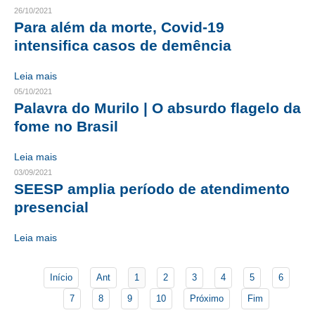
26/10/2021
Para além da morte, Covid-19
CONTATO
intensifica casos de demência
CURSOS
Leia mais
ENGENHEIRO EMPREENDEDOR
05/10/2021
Palavra do Murilo | O absurdo flagelo da
SEESP EDUCAÇÃO
fome no Brasil
PLATAFORMAS GRATUITAS
Leia mais
BENEFÍCIOS
03/09/2021
SEESP amplia período de atendimento
APOSENTADORIA
presencial
CONVÊNIOS
Leia mais
PLANO DE SAÚDE
Início
Ant
1
2
3
4
5
6
SEESPPREV
7
8
9
10
Próximo
Fim