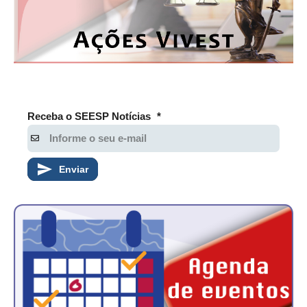
CONTATO
CURSOS
ENGENHEIRO EMPREENDEDOR
SEESP EDUCAÇÃO
Receba o SEESP Notícias
*
PLATAFORMAS GRATUITAS
BENEFÍCIOS
Enviar
APOSENTADORIA
CONVÊNIOS
PLANO DE SAÚDE
SEESPPREV