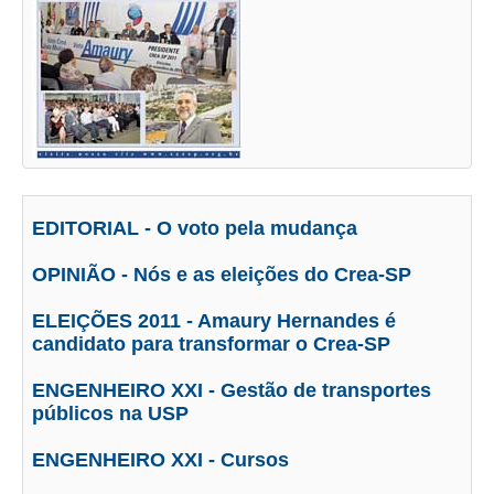
CRESCE BRASIL
CONSELHO TECNOLÓGICO
HISTÓRICO E ATUAÇÃO
COMPOSIÇÃO
CONSELHOS ASSESSORES
EDITORIAL - O voto pela mudança
PERSONALIDADES DA TECNOLOGIA
OPINIÃO - Nós e as eleições do Crea-SP
NÚCLEO DA MULHER ENGENHEIRA
ELEIÇÕES 2011 - Amaury Hernandes é
candidato para transformar o Crea-SP
TRANSPARÊNCIA
ENGENHEIRO XXI - Gestão de transportes
JURÍDICO
públicos na USP
CONSULTORIA
ENGENHEIRO XXI - Cursos
ACORDOS, CONVENÇÕES E DISSÍDIOS