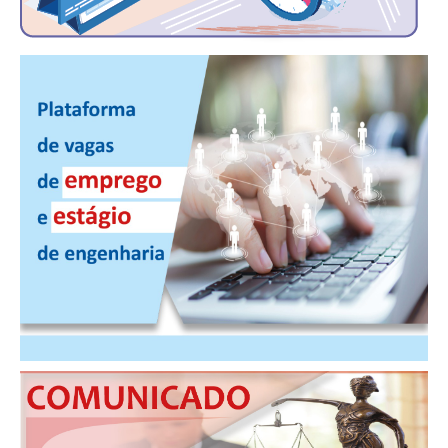
RES 1.002/2002 – CÓDIGO DE ÉTICA
HOMOLOGAÇÕES
PISO SALARIAL
FIQUE POR DENTRO
OPORTUNIDADES
APRESENTAÇÃO
EMPREGO E ESTÁGIO
CARREIRA
AUTÔNOMOS E SERVIÇOS
NEWSLETTER
GUIA DAS ENGENHARIAS