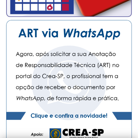
CONSÓRCIOS
CAMPANHAS SALARIAIS
COMUNICAÇÃO
PALAVRA DO MURILO
NOTÍCIAS
CONTEÚDO ESPECIAL
JORNAL DO ENGENHEIRO
AGENDA
SEESP NOTÍCIAS
NOTÍCIAS NO WHATSAPP
FOTOS