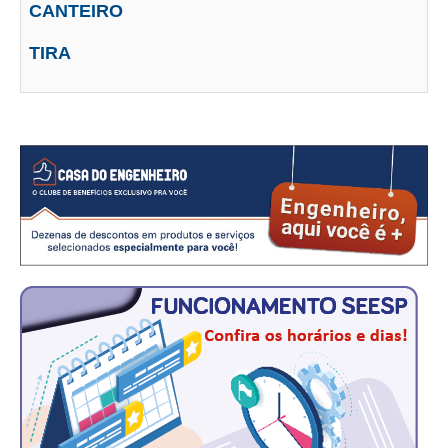
CANTEIRO
CONTRIBUIÇÕES
TIRA
CONTRIBUIÇÃO ASSISTENCIAL
CONTRIBUIÇÃO ASSOCIATIVA OU ANUIDADE DE SÓCIO
CONTRIBUIÇÃO SINDICAL URBANA
REVISÃO DE APOSENTADORIA
FGTS EXPURGOS
FGTS CORREÇÃO
LEGISLAÇÃO
LEI 4.950-A/1966 – PISO SALARIAL
LEI 5.194/1966 – REGULAMENTAÇÃO DA PROFISSÃO
LEI 6.496/1977 – ART