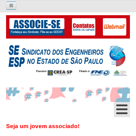
Pesquisar...
O SINDICATO
APRESENTAÇÃO
PALAVRA DO PRESIDENTE
DIRETORIA
DIRETORIA
LIVRO GESTÃO 2026-2029
SUBSEDES SINDICAIS
GALERIA EX-PRESIDENTES
Seja um jovem associado!
ORGANOGRAMA