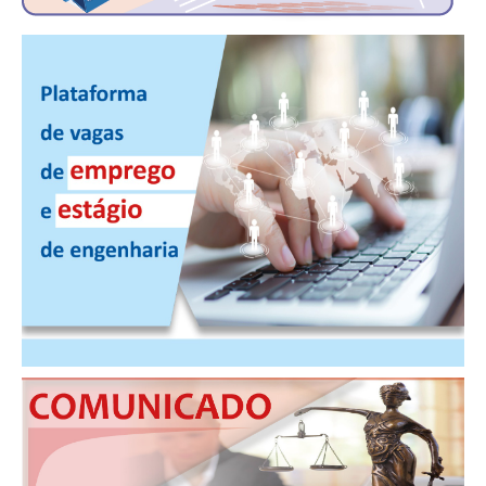
RES 1.002/2002 – CÓDIGO DE ÉTICA
HOMOLOGAÇÕES
PISO SALARIAL
FIQUE POR DENTRO
OPORTUNIDADES
APRESENTAÇÃO
EMPREGO E ESTÁGIO
CARREIRA
AUTÔNOMOS E SERVIÇOS
NEWSLETTER
GUIA DAS ENGENHARIAS