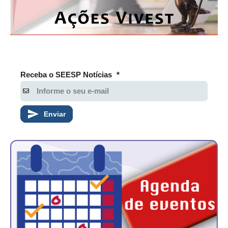
CONTATO
CURSOS
ENGENHEIRO EMPREENDEDOR
Receba o SEESP Notícias
*
SEESP EDUCAÇÃO
PLATAFORMAS GRATUITAS
Enviar
BENEFÍCIOS
APOSENTADORIA
CONVÊNIOS
PLANO DE SAÚDE
SEESPPREV