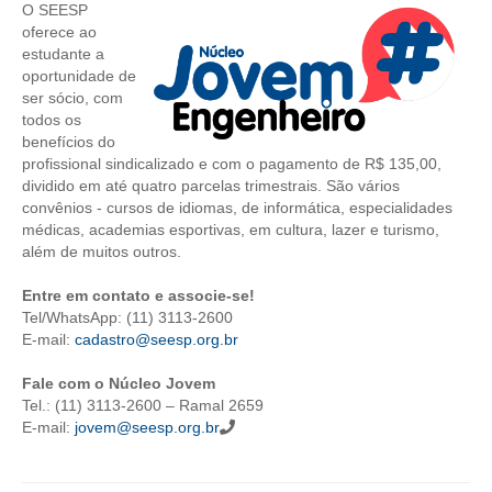
O SEESP
oferece ao
CRESCE BRASIL
estudante a
oportunidade de
CONSELHO TECNOLÓGICO
ser sócio, com
todos os
HISTÓRICO E ATUAÇÃO
benefícios do
profissional sindicalizado e com o pagamento de R$ 135,00,
COMPOSIÇÃO
dividido em até quatro parcelas trimestrais. São vários
convênios - cursos de idiomas, de informática, especialidades
CONSELHOS ASSESSORES
médicas, academias esportivas, em cultura, lazer e turismo,
além de muitos outros.
PERSONALIDADES DA TECNOLOGIA
Entre em contato e associe-se!
NÚCLEO DA MULHER ENGENHEIRA
Tel/WhatsApp: (11) 3113-2600
E-mail:
cadastro@seesp.org.br
TRANSPARÊNCIA
Fale com o Núcleo Jovem
JURÍDICO
Tel.: (11) 3113-2600 – Ramal 2659
E-mail:
jovem@seesp.org.br
CONSULTORIA
ACORDOS, CONVENÇÕES E DISSÍDIOS