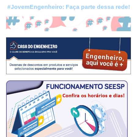
#JovemEngenheiro: Faça parte dessa rede!
CONTRIBUIÇÕES
CONTRIBUIÇÃO ASSISTENCIAL
CONTRIBUIÇÃO ASSOCIATIVA OU ANUIDADE DE SÓCIO
CONTRIBUIÇÃO SINDICAL URBANA
REVISÃO DE APOSENTADORIA
FGTS EXPURGOS
FGTS CORREÇÃO
LEGISLAÇÃO
LEI 4.950-A/1966 – PISO SALARIAL
LEI 5.194/1966 – REGULAMENTAÇÃO DA PROFISSÃO
LEI 6.496/1977 – ART