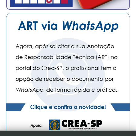
CONSÓRCIOS
CAMPANHAS SALARIAIS
COMUNICAÇÃO
PALAVRA DO MURILO
NOTÍCIAS
CONTEÚDO ESPECIAL
JORNAL DO ENGENHEIRO
AGENDA
SEESP NOTÍCIAS
NOTÍCIAS NO WHATSAPP
FOTOS