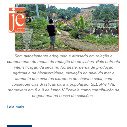
CRESCE BRASIL
CONSELHO TECNOLÓGICO
HISTÓRICO E ATUAÇÃO
COMPOSIÇÃO
Sem planejamento adequado e atrasado em relação a
CONSELHOS ASSESSORES
cumprimento de metas de redução de emissões, País enfrenta
intensificação da seca no Nordeste, perda de produção
PERSONALIDADES DA TECNOLOGIA
agrícola e da biodiversidade, elevação do nível do mar e
aumento dos eventos extremos de chuva e seca, com
NÚCLEO DA MULHER ENGENHEIRA
consequências drásticas para a população. SEESP e FNE
promovem em 8 e 9 de junho V Ecovale como contribuição da
TRANSPARÊNCIA
engenharia na busca de soluções.
JURÍDICO
Leia mais
CONSULTORIA
ACORDOS, CONVENÇÕES E DISSÍDIOS