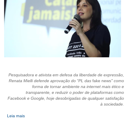
CONTATO
CURSOS
ENGENHEIRO EMPREENDEDOR
SEESP EDUCAÇÃO
PLATAFORMAS GRATUITAS
BENEFÍCIOS
Pesquisadora e ativista em defesa da liberdade de expressão,
Renata Mielli defende aprovação do “PL das
fake news
" como
APOSENTADORIA
forma de tornar ambiente na internet mais ético e
transparente, e reduzir o poder de plataformas como
CONVÊNIOS
Facebook e Google, hoje desobrigadas de qualquer satisfação
à sociedade.
PLANO DE SAÚDE
Leia mais
SEESPPREV