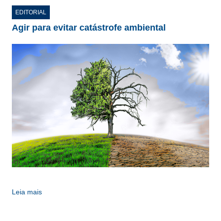
CONSÓRCIOS
EDITORIAL
CAMPANHAS SALARIAIS
Agir para evitar catástrofe ambiental
COMUNICAÇÃO
PALAVRA DO MURILO
NOTÍCIAS
CONTEÚDO ESPECIAL
JORNAL DO ENGENHEIRO
AGENDA
SEESP NOTÍCIAS
NOTÍCIAS NO WHATSAPP
Leia mais
FOTOS