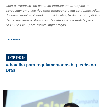
Com o “Aquático” no plano de mobilidade da Capital, o
RES 1.002/2002 – CÓDIGO DE ÉTICA
aproveitamento dos rios para transporte volta ao debate. Além
de investimentos, é fundamental instituição de carreira pública
HOMOLOGAÇÕES
de Estado para profissionais da categoria, defendida pelo
SEESP e FNE, para efetiva implantação.
PISO SALARIAL
FIQUE POR DENTRO
Leia mais
OPORTUNIDADES
ENTREVISTA
APRESENTAÇÃO
A batalha para regulamentar as big techs no
EMPREGO E ESTÁGIO
Brasil
CARREIRA
AUTÔNOMOS E SERVIÇOS
NEWSLETTER
GUIA DAS ENGENHARIAS