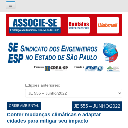
Pesquisar...
O SINDICATO
APRESENTAÇÃO
PALAVRA DO PRESIDENTE
DIRETORIA
DIRETORIA
Edições anteriores:
LIVRO GESTÃO 2026-2029
SUBSEDES SINDICAIS
CRISE AMBIENTAL
JE 555 – JUNHO/2022
Conter mudanças climáticas e adaptar
GALERIA EX-PRESIDENTES
cidades para mitigar seu impacto
ORGANOGRAMA