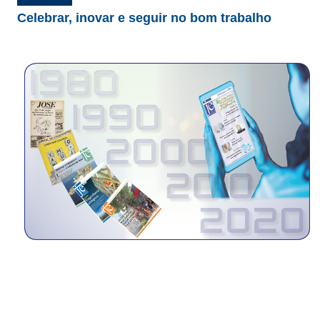
Celebrar, inovar e seguir no bom trabalho
CONTRIBUIÇÕES
CONTRIBUIÇÃO ASSISTENCIAL
CONTRIBUIÇÃO ASSOCIATIVA OU ANUIDADE DE SÓCIO
CONTRIBUIÇÃO SINDICAL URBANA
REVISÃO DE APOSENTADORIA
FGTS EXPURGOS
FGTS CORREÇÃO
LEGISLAÇÃO
LEI 4.950-A/1966 – PISO SALARIAL
LEI 5.194/1966 – REGULAMENTAÇÃO DA PROFISSÃO
LEI 6.496/1977 – ART