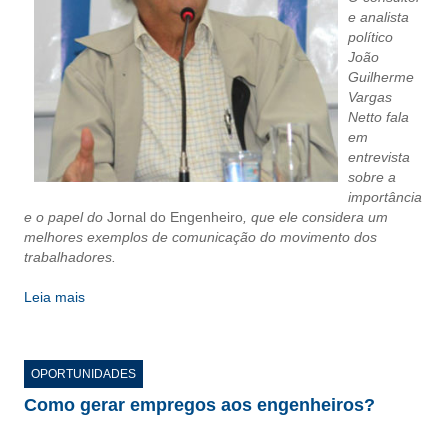
CONSÓRCIOS
e analista
político
CAMPANHAS SALARIAIS
João
Guilherme
COMUNICAÇÃO
Vargas
Netto fala
PALAVRA DO MURILO
em
entrevista
NOTÍCIAS
sobre a
importância
CONTEÚDO ESPECIAL
e o papel do
Jornal do Engenheiro
, que ele considera um
melhores exemplos de comunicação do movimento dos
JORNAL DO ENGENHEIRO
trabalhadores.
AGENDA
Leia mais
SEESP NOTÍCIAS
NOTÍCIAS NO WHATSAPP
OPORTUNIDADES
Como gerar empregos aos engenheiros?
FOTOS