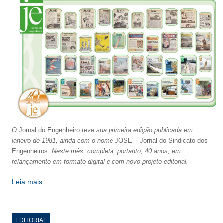
CRESCE BRASIL
CONSELHO TECNOLÓGICO
HISTÓRICO E ATUAÇÃO
COMPOSIÇÃO
CONSELHOS ASSESSORES
PERSONALIDADES DA TECNOLOGIA
O
Jornal do Engenheiro
teve sua primeira edição publicada em
NÚCLEO DA MULHER ENGENHEIRA
janeiro de 1981, ainda com o nome
JOSE – Jornal do Sindicato dos
Engenheiros
. Neste mês, completa, portanto, 40 anos, em
TRANSPARÊNCIA
relançamento em formato digital e com novo projeto editorial.
JURÍDICO
Leia mais
CONSULTORIA
EDITORIAL
ACORDOS, CONVENÇÕES E DISSÍDIOS