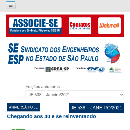
Pesquisar...
O SINDICATO
APRESENTAÇÃO
PALAVRA DO PRESIDENTE
DIRETORIA
DIRETORIA
Edições anteriores:
LIVRO GESTÃO 2026-2029
SUBSEDES SINDICAIS
ANIVERSÁRIO JE
JE 538 – JANEIRO/2021
Chegando aos 40 e se reinventando
GALERIA EX-PRESIDENTES
ORGANOGRAMA