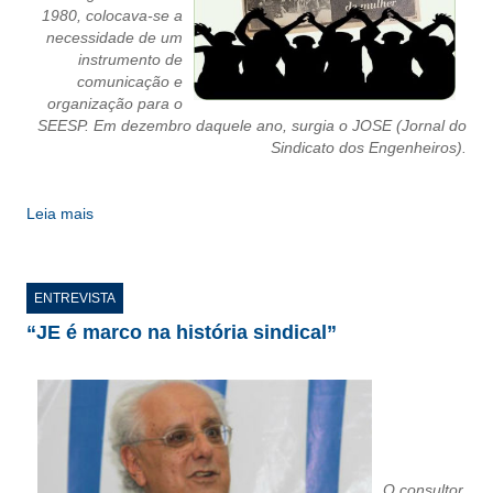
1980, colocava-se a
necessidade de um
CONTATO
instrumento de
comunicação e
CURSOS
organização para o
SEESP. Em dezembro daquele ano, surgia o JOSE (Jornal do
ENGENHEIRO EMPREENDEDOR
Sindicato dos Engenheiros).
SEESP EDUCAÇÃO
Leia mais
PLATAFORMAS GRATUITAS
BENEFÍCIOS
ENTREVISTA
APOSENTADORIA
“JE é marco na história sindical”
CONVÊNIOS
PLANO DE SAÚDE
SEESPPREV
O consultor