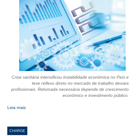
PUBLICAÇÕES
PUBLICIDADE
MANUAL DE REDAÇÃO
RELEASES
CONTATO
CADASTRO
ASSOCIE-SE
Crise sanitária intensificou instabilidade econômica no País e
teve reflexo direto no mercado de trabalho desses
ATUALIZAÇÃO CADASTRAL
profissionais. Retomada necessária depende de crescimento
econômico e investimento público.
NÚCLEO JOVEM
Leia mais
CHARGE