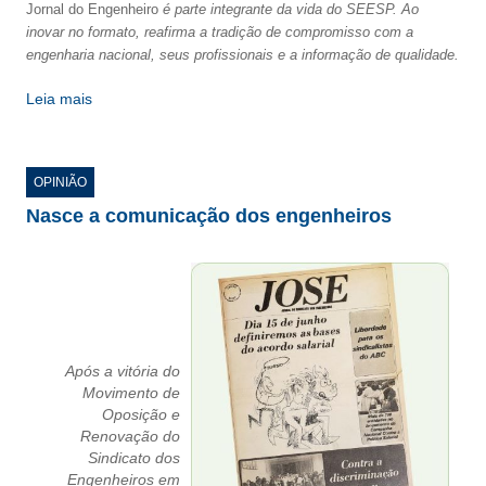
Jornal do Engenheiro
é parte integrante da vida do SEESP. Ao
inovar no formato, reafirma a tradição de compromisso com a
RES 1.002/2002 – CÓDIGO DE ÉTICA
engenharia nacional, seus profissionais e a informação de qualidade.
HOMOLOGAÇÕES
Leia mais
PISO SALARIAL
FIQUE POR DENTRO
OPINIÃO
Nasce a comunicação dos engenheiros
OPORTUNIDADES
APRESENTAÇÃO
EMPREGO E ESTÁGIO
CARREIRA
Após a vitória do
Movimento de
AUTÔNOMOS E SERVIÇOS
Oposição e
Renovação do
NEWSLETTER
Sindicato dos
Engenheiros em
GUIA DAS ENGENHARIAS