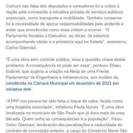
Comum nas falas dos deputados e vereadores foi a crítica à
RES 1.002/2002 – CÓDIGO DE ÉTICA
opção pela concessão à iniciativa privada de serviços públicos
essenciais, como transporte e mobilidade. Também consenso
HOMOLOGAÇÕES
foi a necessidade de apurar responsabilidades pelo acidente e
evitar que ocorrências como essa voltem a ocorrer. “O
Parlamento fiscaliza o Executivo, as obras. Já estamos
PISO SALARIAL
acompanhando várias e a privataria aqui no Estado”, asseverou
Carlos Giannazi.
FIQUE POR DENTRO
“É uma obra sem controle público, essa é questão chave desse
OPORTUNIDADES
problema. A consequência só pode ser essa“, pontuou Eliseu
Gabriel, que sugeriu a criação na Alesp de uma Frente
APRESENTAÇÃO
Parlamentar de Engenharia e Infraestrutura, aos moldes da
constituída na Câmara Municipal em dezembro de 2021 por
EMPREGO E ESTÁGIO
iniciativa dele
.
CARREIRA
“A PPP nos parece ter sido feita a toque de caixa. Avalio como
uma tragédia anunciada”, enfatizou Paula Nunes. “É uma obra
AUTÔNOMOS E SERVIÇOS
localizada no município de São Paulo que já dura mais de uma
década. Quem sofre as consequências é a população”, frisou
NEWSLETTER
Celso Giannazi, lembrando das paralisações e caducidade do
contrato de concessão anterior, a cargo do Consórcio Move São
GUIA DAS ENGENHARIAS