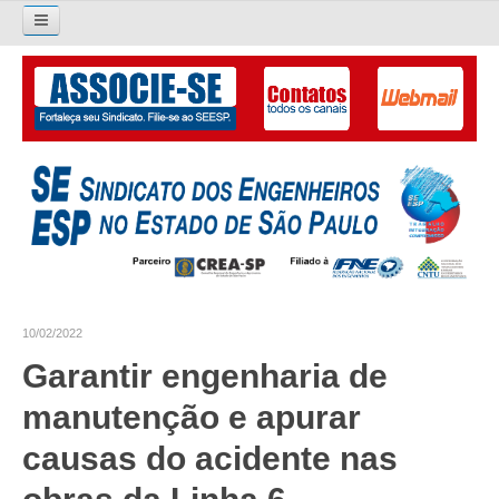
Pesquisar...
O SINDICATO
APRESENTAÇÃO
PALAVRA DO PRESIDENTE
DIRETORIA
DIRETORIA
10/02/2022
LIVRO GESTÃO 2026-2029
Garantir engenharia de
SUBSEDES SINDICAIS
manutenção e apurar
GALERIA EX-PRESIDENTES
causas do acidente nas
ORGANOGRAMA