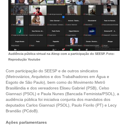
CONTRIBUIÇÕES
CONTRIBUIÇÃO ASSISTENCIAL
CONTRIBUIÇÃO ASSOCIATIVA OU ANUIDADE DE SÓCIO
CONTRIBUIÇÃO SINDICAL URBANA
Audiência pública virtual na Alesp com a participação do SEESP. Foto:
REVISÃO DE APOSENTADORIA
Reprodução Youtube
FGTS EXPURGOS
Com participação do SEESP e de outros sindicatos
(Metroviários, Arquitetos e dos Trabalhadores em Água e
FGTS CORREÇÃO
Esgoto de São Paulo), bem como do Movimento Metrô
Brasilândia e dos vereadores Eliseu Gabriel (PSB), Celso
LEGISLAÇÃO
Giannazi (PSOL) e Paula Nunes (Bancada Feminista/PSOL), a
audiência pública foi iniciativa conjunta dos mandatos dos
LEI 4.950-A/1966 – PISO SALARIAL
deputados Carlos Giannazi (PSOL), Paulo Fiorilo (PT) e Lecy
Brandão (PCdoB).
LEI 5.194/1966 – REGULAMENTAÇÃO DA PROFISSÃO
Ações parlamentares
LEI 6.496/1977 – ART