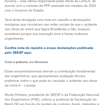
CONSÓRCIOS
Acciona – esta última responsável pelas obras da Linha 6, de
acordo com o contrato de PPP assinado em meados de 2020
CAMPANHAS SALARIAIS
com o Governo do Estado.
COMUNICAÇÃO
Será ainda divulgada uma nota em repúdio a declarações
misóginas que circularam nas redes sociais de que o acidente
PALAVRA DO MURILO
nas obras do metrô que ligará Brasilândia a São Joaquim
aconteceu porque sua execução teria à frente mulheres
NOTÍCIAS
engenheiras.
Confira nota de repúdio a essas declarações publicada
CONTEÚDO ESPECIAL
pelo SEESP aqui.
JORNAL DO ENGENHEIRO
Com a palavra, os técnicos
AGENDA
Esses encaminhamentos tiveram a contribuição fundamental
dos engenheiros, que apresentaram avaliação técnica
SEESP NOTÍCIAS
preliminar sobre o que pode ter causado o acidente nas obras
da Linha 6 – Laranja.
NOTÍCIAS NO WHATSAPP
Murilo Pinheiro, presidente do SEESP e da Federação Nacional
FOTOS
dos Engenheiros (FNE), criticou a ausência de fiscalização do
Metrô-SP em função do modelo de contrato. Assim, defendeu a