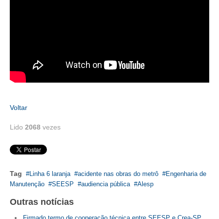
Voltar
Lido
2068
vezes
Tag
Linha 6 laranja
acidente nas obras do metrô
Engenharia de
Manutenção
SEESP
audiencia pública
Alesp
Outras notícias
Firmado termo de cooperação técnica entre SEESP e Crea-SP