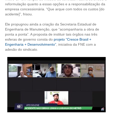
PUBLICAÇÕES
reformulação quanto a essas opções e a responsabilização da
empresa concessionária. “Que arque com todos os custos [do
PUBLICIDADE
acidente]”, frisou.
MANUAL DE REDAÇÃO
Ele propugnou ainda a criação da Secretaria Estadual de
Engenharia de Manutenção, que “acompanharia a obra de
RELEASES
ponta a ponta”. A proposta de instituir tais órgãos nas três
esferas de governo consta do
projeto “Cresce Brasil +
CONTATO
Engenharia + Desenvolvimento”
, iniciativa da FNE com a
adesão do sindicato.
CADASTRO
ASSOCIE-SE
ATUALIZAÇÃO CADASTRAL
NÚCLEO JOVEM