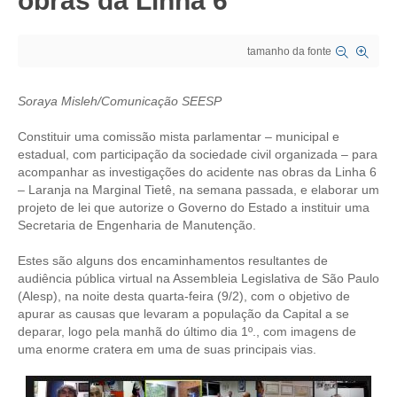
obras da Linha 6
CRESCE BRASIL
tamanho da fonte
CONSELHO TECNOLÓGICO
Soraya Misleh/Comunicação SEESP
HISTÓRICO E ATUAÇÃO
Constituir uma comissão mista parlamentar – municipal e
COMPOSIÇÃO
estadual, com participação da sociedade civil organizada – para
acompanhar as investigações do acidente nas obras da Linha 6
CONSELHOS ASSESSORES
– Laranja na Marginal Tietê, na semana passada, e elaborar um
projeto de lei que autorize o Governo do Estado a instituir uma
PERSONALIDADES DA TECNOLOGIA
Secretaria de Engenharia de Manutenção.
NÚCLEO DA MULHER ENGENHEIRA
Estes são alguns dos encaminhamentos resultantes de
audiência pública virtual na Assembleia Legislativa de São Paulo
TRANSPARÊNCIA
(Alesp), na noite desta quarta-feira (9/2), com o objetivo de
apurar as causas que levaram a população da Capital a se
JURÍDICO
deparar, logo pela manhã do último dia 1º., com imagens de
uma enorme cratera em uma de suas principais vias.
CONSULTORIA
ACORDOS, CONVENÇÕES E DISSÍDIOS