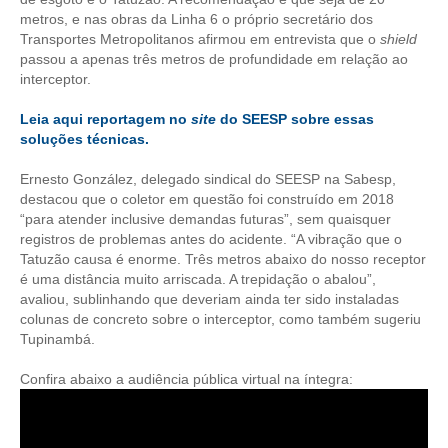
metros, e nas obras da Linha 6 o próprio secretário dos
Transportes Metropolitanos afirmou em entrevista que o
shield
passou a apenas três metros de profundidade em relação ao
interceptor.
Leia aqui reportagem no
site
do SEESP sobre essas
soluções técnicas.
Ernesto González, delegado sindical do SEESP na Sabesp,
destacou que o coletor em questão foi construído em 2018
“para atender inclusive demandas futuras”, sem quaisquer
registros de problemas antes do acidente. “A vibração que o
Tatuzão causa é enorme. Três metros abaixo do nosso receptor
é uma distância muito arriscada. A trepidação o abalou”,
avaliou, sublinhando que deveriam ainda ter sido instaladas
colunas de concreto sobre o interceptor, como também sugeriu
Tupinambá.
Confira abaixo a audiência pública virtual na íntegra: