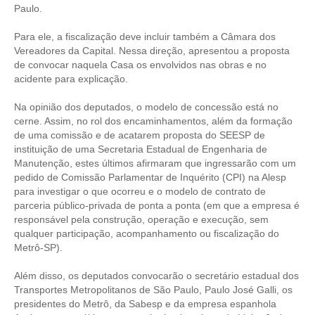
Paulo.
CONTATO
Para ele, a fiscalização deve incluir também a Câmara dos
Vereadores da Capital. Nessa direção, apresentou a proposta
CURSOS
de convocar naquela Casa os envolvidos nas obras e no
acidente para explicação.
ENGENHEIRO EMPREENDEDOR
Na opinião dos deputados, o modelo de concessão está no
SEESP EDUCAÇÃO
cerne. Assim, no rol dos encaminhamentos, além da formação
de uma comissão e de acatarem proposta do SEESP de
PLATAFORMAS GRATUITAS
instituição de uma Secretaria Estadual de Engenharia de
Manutenção, estes últimos afirmaram que ingressarão com um
BENEFÍCIOS
pedido de Comissão Parlamentar de Inquérito (CPI) na Alesp
para investigar o que ocorreu e o modelo de contrato de
APOSENTADORIA
parceria público-privada de ponta a ponta (em que a empresa é
responsável pela construção, operação e execução, sem
CONVÊNIOS
qualquer participação, acompanhamento ou fiscalização do
Metrô-SP).
PLANO DE SAÚDE
Além disso, os deputados convocarão o secretário estadual dos
SEESPPREV
Transportes Metropolitanos de São Paulo, Paulo José Galli, os
presidentes do Metrô, da Sabesp e da empresa espanhola