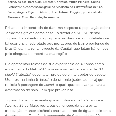
Acima, da esq. para a dir., Ernesto González, Murilo Pinheiro, Carlos
Giannazi e o coordenador-geral do Sindicato dos Metroviários de São
Paulo, Wagner Fajardo. Abaixo, José Antonio Faggian, presidente do
Sintaema. Foto: Reprodução Youtube
Frisando a importância de dar uma resposta à população sobre
“acidentes graves como esse”, o diretor do SEESP Nestor
Tupinambá salientou os prejuízos sanitários e à mobilidade com
tal ocorrência, sobretudo aos moradores do bairro periférico de
Brasilândia, na zona noroeste da Capital, que lutam há tempos
pela chegada do metrô na sua região.
Ele apresentou relatos de sua experiência de 40 anos como
engenheiro do Metrô-SP para reflexão sobre o acidente. “O
shield
(Tatuzão) deveria ter protegido o interceptor de esgoto.
Usamos, na Linha 5, injeção de cimento [sobre adutora] que
resistiu à passagem do
shield
, o qual, quando avança, causa
deformação do solo. Tem que prever isso.”
Tupinambá lembrou ainda que em obra na Linha 2, sobre a
Avenida 23 de Maio, regra básica foi seguida para evitar
trepidação: manter distância entre adutoras de água e coletores
de esgoto e o Tatuzão. A recomendação é que seja de 20