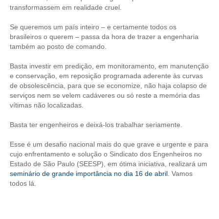
CONSÓRCIOS
transformassem em realidade cruel.
CAMPANHAS SALARIAIS
Se queremos um país inteiro – e certamente todos os
brasileiros o querem – passa da hora de trazer a engenharia
COMUNICAÇÃO
também ao posto de comando.
PALAVRA DO MURILO
Basta investir em predição, em monitoramento, em manutenção
e conservação, em reposição programada aderente às curvas
NOTÍCIAS
de obsolescência, para que se economize, não haja colapso de
serviços nem se velem cadáveres ou só reste a memória das
CONTEÚDO ESPECIAL
vítimas não localizadas.
JORNAL DO ENGENHEIRO
Basta ter engenheiros e deixá-los trabalhar seriamente.
AGENDA
Esse é um desafio nacional mais do que grave e urgente e para
cujo enfrentamento e solução o Sindicato dos Engenheiros no
SEESP NOTÍCIAS
Estado de São Paulo (SEESP), em ótima iniciativa, realizará um
seminário de grande importância no dia 16 de abril
. Vamos
NOTÍCIAS NO WHATSAPP
todos lá.
FOTOS