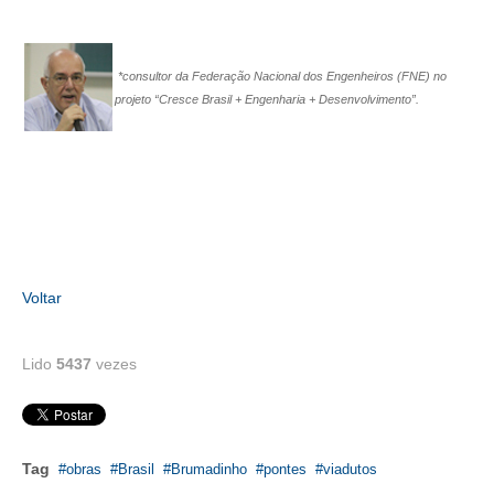
PUBLICAÇÕES
PUBLICIDADE
*consultor da Federação Nacional dos Engenheiros (FNE) no
MANUAL DE REDAÇÃO
projeto “Cresce Brasil + Engenharia + Desenvolvimento”.
RELEASES
CONTATO
CADASTRO
ASSOCIE-SE
Voltar
ATUALIZAÇÃO CADASTRAL
NÚCLEO JOVEM
Lido
5437
vezes
Tag
obras
Brasil
Brumadinho
pontes
viadutos