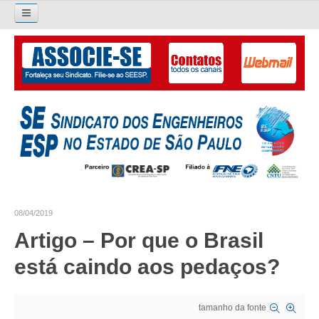
Pesquisar...
O SINDICATO
APRESENTAÇÃO
PALAVRA DO PRESIDENTE
DIRETORIA
DIRETORIA
08/04/2019
LIVRO GESTÃO 2026-2029
Artigo – Por que o Brasil
SUBSEDES SINDICAIS
está caindo aos pedaços?
GALERIA EX-PRESIDENTES
tamanho da fonte
ORGANOGRAMA