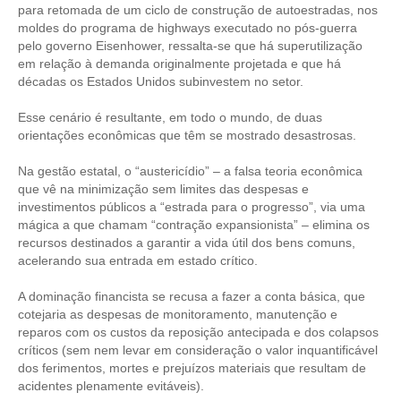
para retomada de um ciclo de construção de autoestradas, nos
moldes do programa de highways executado no pós-guerra
RES 1.002/2002 – CÓDIGO DE ÉTICA
pelo governo Eisenhower, ressalta-se que há superutilização
em relação à demanda originalmente projetada e que há
HOMOLOGAÇÕES
décadas os Estados Unidos subinvestem no setor.
PISO SALARIAL
Esse cenário é resultante, em todo o mundo, de duas
orientações econômicas que têm se mostrado desastrosas.
FIQUE POR DENTRO
Na gestão estatal, o “austericídio” – a falsa teoria econômica
OPORTUNIDADES
que vê na minimização sem limites das despesas e
investimentos públicos a “estrada para o progresso”, via uma
APRESENTAÇÃO
mágica a que chamam “contração expansionista” – elimina os
recursos destinados a garantir a vida útil dos bens comuns,
EMPREGO E ESTÁGIO
acelerando sua entrada em estado crítico.
CARREIRA
A dominação financista se recusa a fazer a conta básica, que
cotejaria as despesas de monitoramento, manutenção e
AUTÔNOMOS E SERVIÇOS
reparos com os custos da reposição antecipada e dos colapsos
críticos (sem nem levar em consideração o valor inquantificável
NEWSLETTER
dos ferimentos, mortes e prejuízos materiais que resultam de
acidentes plenamente evitáveis).
GUIA DAS ENGENHARIAS