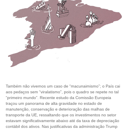
CONTRIBUIÇÕES
CONTRIBUIÇÃO ASSISTENCIAL
CONTRIBUIÇÃO ASSOCIATIVA OU ANUIDADE DE SÓCIO
CONTRIBUIÇÃO SINDICAL URBANA
REVISÃO DE APOSENTADORIA
FGTS EXPURGOS
FGTS CORREÇÃO
Também não vivemos um caso de “macunaimismo”; o País cai
aos pedaços sem “viralatismo”, pois o quadro se repete no tal
LEGISLAÇÃO
“primeiro mundo”. Recente estudo da Comissão Europeia
traçou um panorama de alta gravidade no estado de
LEI 4.950-A/1966 – PISO SALARIAL
manutenção, conservação e deterioração das malhas de
transporte da UE, ressaltando que os investimentos no setor
LEI 5.194/1966 – REGULAMENTAÇÃO DA PROFISSÃO
estavam significativamente abaixo até da taxa de depreciação
contábil dos ativos. Nas justificativas da administração Trump
LEI 6.496/1977 – ART