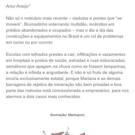
Artur Araújo*
CRESCE BRASIL
Não só o noticiário mais recente – viadutos e pontes que “se
CONSELHO TECNOLÓGICO
movem”, Brumadinho soterrando multidão, incêndios em
prédios abandonados e ocupados – mas o dia a dia das
HISTÓRICO E ATUAÇÃO
construções e equipamentos no Brasil é um rol de problemas
em curso ou por ocorrer.
COMPOSIÇÃO
Escolas com telhados prestes a cair, infiltrações e vazamentos
CONSELHOS ASSESSORES
em hospitais e postos de saúde, estradas e ruas esburacadas,
semáforos que apagam na chuva como se fossem lamparinas,
PERSONALIDADES DA TECNOLOGIA
a relação é infinda e angustiante. E não é só fruto de alguma
incúria exclusivamente estatal, porque Mariana e as demais
barragens de rejeitos de mineração são bem privadas e boa
NÚCLEO DA MULHER ENGENHEIRA
parte das rodovias está concessionada a empresários, para nos
atermos a dois casos mais conhecidos.
TRANSPARÊNCIA
JURÍDICO
Ilustração: Maringoni.
CONSULTORIA
ACORDOS, CONVENÇÕES E DISSÍDIOS