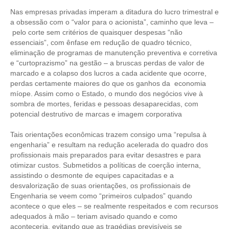
Nas empresas privadas imperam a ditadura do lucro trimestral e
CONTATO
a obsessão com o “valor para o acionista”, caminho que leva –
pelo corte sem critérios de quaisquer despesas “não
CURSOS
essenciais”, com ênfase em redução de quadro técnico,
eliminação de programas de manutenção preventiva e corretiva
ENGENHEIRO EMPREENDEDOR
e “curtoprazismo” na gestão – a bruscas perdas de valor de
marcado e a colapso dos lucros a cada acidente que ocorre,
SEESP EDUCAÇÃO
perdas certamente maiores do que os ganhos da economia
míope. Assim como o Estado, o mundo dos negócios vive à
sombra de mortes, feridas e pessoas desaparecidas, com
PLATAFORMAS GRATUITAS
potencial destrutivo de marcas e imagem corporativa
BENEFÍCIOS
Tais orientações econômicas trazem consigo uma “repulsa à
engenharia” e resultam na redução acelerada do quadro dos
APOSENTADORIA
profissionais mais preparados para evitar desastres e para
otimizar custos. Submetidos a políticas de coerção interna,
CONVÊNIOS
assistindo o desmonte de equipes capacitadas e a
desvalorização de suas orientações, os profissionais de
PLANO DE SAÚDE
Engenharia se veem como “primeiros culpados” quando
acontece o que eles – se realmente respeitados e com recursos
SEESPPREV
adequados à mão – teriam avisado quando e como
aconteceria, evitando que as tragédias previsíveis se