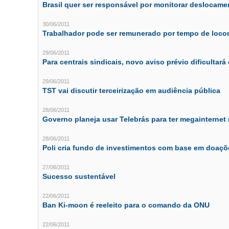
Brasil quer ser responsável por monitorar deslocame
30/06/2011
Trabalhador pode ser remunerado por tempo de loc
29/06/2011
Para centrais sindicais, novo aviso prévio dificultar
29/06/2011
TST vai discutir terceirização em audiência pública
28/06/2011
Governo planeja usar Telebrás para ter megainternet
28/06/2011
Poli cria fundo de investimentos com base em doaçõ
27/06/2011
Sucesso sustentável
22/06/2011
Ban Ki-moon é reeleito para o comando da ONU
22/06/2011