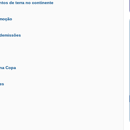
ntos de terra no continente
omoção
á demissões
 na Copa
es