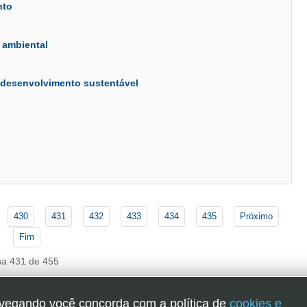
nto
 ambiental
a desenvolvimento sustentável
430
431
432
433
434
435
Próximo
Fim
na 431 de 455
navegando você concorda com a política de
cookies e