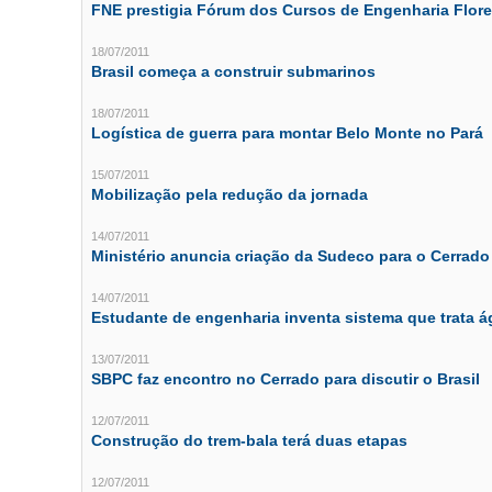
FNE prestigia Fórum dos Cursos de Engenharia Flore
18/07/2011
Brasil começa a construir submarinos
18/07/2011
Logística de guerra para montar Belo Monte no Pará
15/07/2011
Mobilização pela redução da jornada
14/07/2011
Ministério anuncia criação da Sudeco para o Cerrado
14/07/2011
Estudante de engenharia inventa sistema que trata á
13/07/2011
SBPC faz encontro no Cerrado para discutir o Brasil
12/07/2011
Construção do trem-bala terá duas etapas
12/07/2011