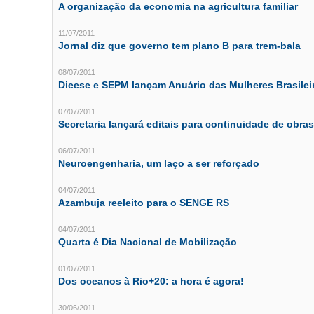
A organização da economia na agricultura familiar
11/07/2011
Jornal diz que governo tem plano B para trem-bala
08/07/2011
Dieese e SEPM lançam Anuário das Mulheres Brasilei
07/07/2011
Secretaria lançará editais para continuidade de obra
06/07/2011
Neuroengenharia, um laço a ser reforçado
04/07/2011
Azambuja reeleito para o SENGE RS
04/07/2011
Quarta é Dia Nacional de Mobilização
01/07/2011
Dos oceanos à Rio+20: a hora é agora!
30/06/2011