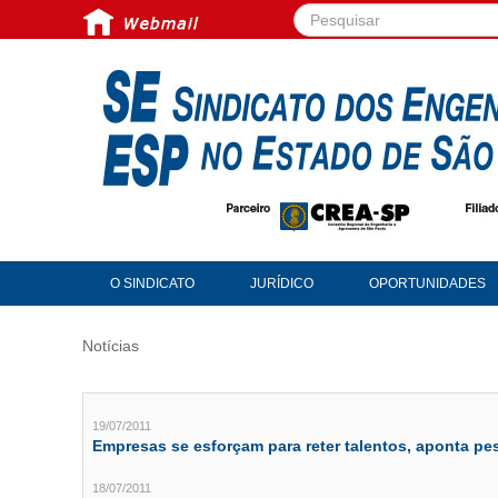
Pesquisar...
O SINDICATO
JURÍDICO
OPORTUNIDADES
Notícias
19/07/2011
Empresas se esforçam para reter talentos, aponta pe
18/07/2011