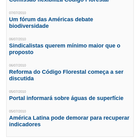
CONSÓRCIOS
CAMPANHAS SALARIAIS
07/07/2010
Um fórum das Américas debate
biodiversidade
COMUNICAÇÃO
PALAVRA DO MURILO
06/07/2010
Sindicalistas querem mínimo maior que o
NOTÍCIAS
proposto
CONTEÚDO ESPECIAL
06/07/2010
Reforma do Código Florestal começa a ser
JORNAL DO ENGENHEIRO
discutida
AGENDA
05/07/2010
Portal informará sobre águas de superfície
SEESP NOTÍCIAS
05/07/2010
NOTÍCIAS NO WHATSAPP
América Latina pode demorar para recuperar
indicadores
FOTOS