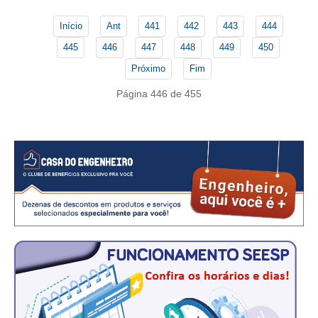
PUBLICAÇÕES
Início
Ant
441
442
443
444
PUBLICIDADE
445
446
447
448
449
450
MANUAL DE REDAÇÃO
Próximo
Fim
RELEASES
Página 446 de 455
CONTATO
CADASTRO
ASSOCIE-SE
ATUALIZAÇÃO CADASTRAL
NÚCLEO JOVEM