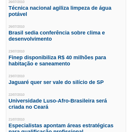
26/07/2010
Técnica nacional agiliza limpeza de água
CRESCE BRASIL
potável
CONSELHO TECNOLÓGICO
26/07/2010
Brasil sedia conferência sobre clima e
HISTÓRICO E ATUAÇÃO
desenvolvimento
COMPOSIÇÃO
23/07/2010
Finep disponibiliza R$ 40 milhões para
CONSELHOS ASSESSORES
habitação e saneamento
PERSONALIDADES DA TECNOLOGIA
23/07/2010
Jaguaré quer ser vale do silício de SP
NÚCLEO DA MULHER ENGENHEIRA
TRANSPARÊNCIA
22/07/2010
Universidade Luso-Afro-Brasileira será
criada no Ceará
JURÍDICO
CONSULTORIA
21/07/2010
Especialistas apontam áreas estratégicas
ACORDOS, CONVENÇÕES E DISSÍDIOS
para qualificação profissional