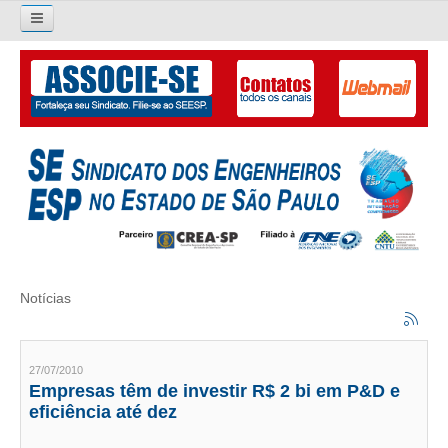
Pesquisar...
O SINDICATO
APRESENTAÇÃO
PALAVRA DO PRESIDENTE
DIRETORIA
DIRETORIA
Notícias
LIVRO GESTÃO 2026-2029
SUBSEDES SINDICAIS
27/07/2010
Empresas têm de investir R$ 2 bi em P&D e
GALERIA EX-PRESIDENTES
eficiência até dez
ORGANOGRAMA