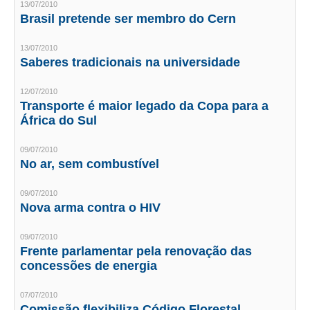
13/07/2010
Brasil pretende ser membro do Cern
CONTATO
13/07/2010
CURSOS
Saberes tradicionais na universidade
ENGENHEIRO EMPREENDEDOR
12/07/2010
Transporte é maior legado da Copa para a
SEESP EDUCAÇÃO
África do Sul
PLATAFORMAS GRATUITAS
09/07/2010
No ar, sem combustível
BENEFÍCIOS
09/07/2010
APOSENTADORIA
Nova arma contra o HIV
CONVÊNIOS
09/07/2010
Frente parlamentar pela renovação das
PLANO DE SAÚDE
concessões de energia
SEESPPREV
07/07/2010
Comissão flexibiliza Código Florestal