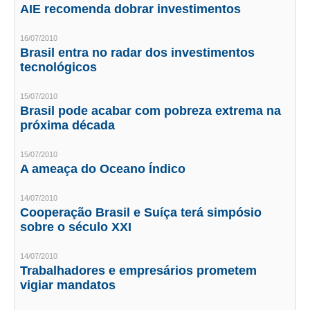
AIE recomenda dobrar investimentos
RES 1.002/2002 – CÓDIGO DE ÉTICA
16/07/2010
Brasil entra no radar dos investimentos
HOMOLOGAÇÕES
tecnológicos
PISO SALARIAL
15/07/2010
Brasil pode acabar com pobreza extrema na
FIQUE POR DENTRO
próxima década
OPORTUNIDADES
15/07/2010
A ameaça do Oceano Índico
APRESENTAÇÃO
EMPREGO E ESTÁGIO
14/07/2010
Cooperação Brasil e Suíça terá simpósio
CARREIRA
sobre o século XXI
AUTÔNOMOS E SERVIÇOS
14/07/2010
Trabalhadores e empresários prometem
NEWSLETTER
vigiar mandatos
GUIA DAS ENGENHARIAS