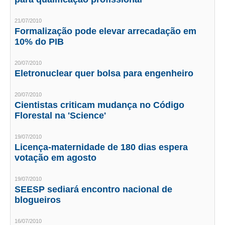
CONTRIBUIÇÕES
21/07/2010
Formalização pode elevar arrecadação em
CONTRIBUIÇÃO ASSISTENCIAL
10% do PIB
CONTRIBUIÇÃO ASSOCIATIVA OU ANUIDADE DE SÓCIO
20/07/2010
Eletronuclear quer bolsa para engenheiro
CONTRIBUIÇÃO SINDICAL URBANA
20/07/2010
REVISÃO DE APOSENTADORIA
Cientistas criticam mudança no Código
Florestal na 'Science'
FGTS EXPURGOS
19/07/2010
FGTS CORREÇÃO
Licença-maternidade de 180 dias espera
votação em agosto
LEGISLAÇÃO
19/07/2010
LEI 4.950-A/1966 – PISO SALARIAL
SEESP sediará encontro nacional de
blogueiros
LEI 5.194/1966 – REGULAMENTAÇÃO DA PROFISSÃO
16/07/2010
LEI 6.496/1977 – ART