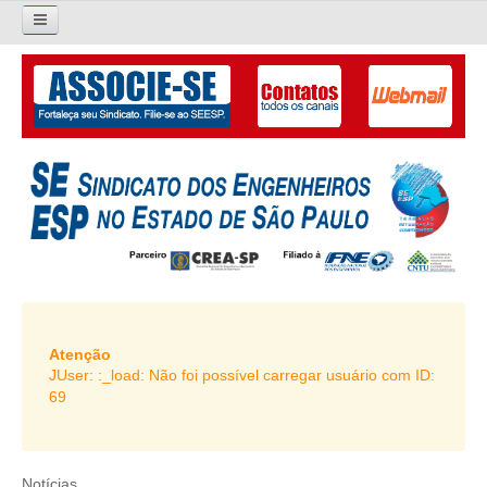
×
Pesquisar...
O SINDICATO
APRESENTAÇÃO
PALAVRA DO PRESIDENTE
DIRETORIA
DIRETORIA
LIVRO GESTÃO 2026-2029
Atenção
JUser: :_load: Não foi possível carregar usuário com ID:
SUBSEDES SINDICAIS
69
GALERIA EX-PRESIDENTES
ORGANOGRAMA
Notícias