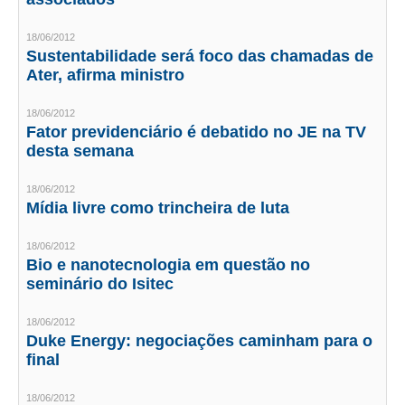
CONSÓRCIOS
CAMPANHAS SALARIAIS
18/06/2012
Sustentabilidade será foco das chamadas de
Ater, afirma ministro
COMUNICAÇÃO
PALAVRA DO MURILO
18/06/2012
Fator previdenciário é debatido no JE na TV
NOTÍCIAS
desta semana
CONTEÚDO ESPECIAL
18/06/2012
Mídia livre como trincheira de luta
JORNAL DO ENGENHEIRO
18/06/2012
AGENDA
Bio e nanotecnologia em questão no
seminário do Isitec
SEESP NOTÍCIAS
18/06/2012
NOTÍCIAS NO WHATSAPP
Duke Energy: negociações caminham para o
final
FOTOS
18/06/2012