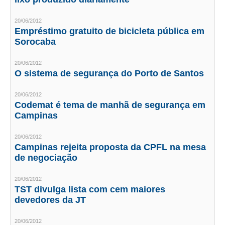
CONTRIBUIÇÕES
20/06/2012
Empréstimo gratuito de bicicleta pública em
CONTRIBUIÇÃO ASSISTENCIAL
Sorocaba
CONTRIBUIÇÃO ASSOCIATIVA OU ANUIDADE DE SÓCIO
20/06/2012
O sistema de segurança do Porto de Santos
CONTRIBUIÇÃO SINDICAL URBANA
20/06/2012
REVISÃO DE APOSENTADORIA
Codemat é tema de manhã de segurança em
Campinas
FGTS EXPURGOS
20/06/2012
FGTS CORREÇÃO
Campinas rejeita proposta da CPFL na mesa
de negociação
LEGISLAÇÃO
20/06/2012
LEI 4.950-A/1966 – PISO SALARIAL
TST divulga lista com cem maiores
devedores da JT
LEI 5.194/1966 – REGULAMENTAÇÃO DA PROFISSÃO
20/06/2012
LEI 6.496/1977 – ART