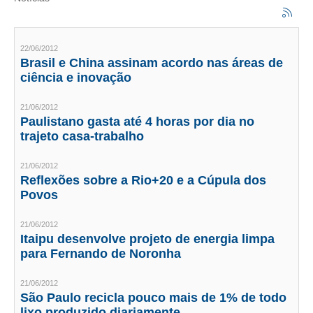
CRESCE BRASIL
22/06/2012
CONSELHO TECNOLÓGICO
Brasil e China assinam acordo nas áreas de
ciência e inovação
HISTÓRICO E ATUAÇÃO
21/06/2012
COMPOSIÇÃO
Paulistano gasta até 4 horas por dia no
trajeto casa-trabalho
CONSELHOS ASSESSORES
21/06/2012
PERSONALIDADES DA TECNOLOGIA
Reflexões sobre a Rio+20 e a Cúpula dos
Povos
NÚCLEO DA MULHER ENGENHEIRA
TRANSPARÊNCIA
21/06/2012
Itaipu desenvolve projeto de energia limpa
para Fernando de Noronha
JURÍDICO
CONSULTORIA
21/06/2012
São Paulo recicla pouco mais de 1% de todo
ACORDOS, CONVENÇÕES E DISSÍDIOS
lixo produzido diariamente