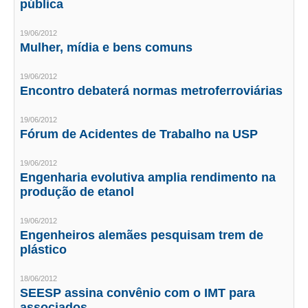
pública
CONTATO
19/06/2012
Mulher, mídia e bens comuns
CURSOS
19/06/2012
ENGENHEIRO EMPREENDEDOR
Encontro debaterá normas metroferroviárias
SEESP EDUCAÇÃO
19/06/2012
Fórum de Acidentes de Trabalho na USP
PLATAFORMAS GRATUITAS
19/06/2012
BENEFÍCIOS
Engenharia evolutiva amplia rendimento na
produção de etanol
APOSENTADORIA
19/06/2012
CONVÊNIOS
Engenheiros alemães pesquisam trem de
plástico
PLANO DE SAÚDE
18/06/2012
SEESPPREV
SEESP assina convênio com o IMT para
associados