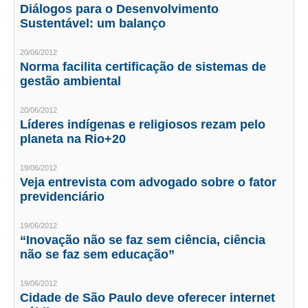
Diálogos para o Desenvolvimento
Sustentável: um balanço
RES 1.002/2002 – CÓDIGO DE ÉTICA
20/06/2012
HOMOLOGAÇÕES
Norma facilita certificação de sistemas de
gestão ambiental
PISO SALARIAL
FIQUE POR DENTRO
20/06/2012
Líderes indígenas e religiosos rezam pelo
planeta na Rio+20
OPORTUNIDADES
APRESENTAÇÃO
19/06/2012
Veja entrevista com advogado sobre o fator
EMPREGO E ESTÁGIO
previdenciário
CARREIRA
19/06/2012
“Inovação não se faz sem ciência, ciência
AUTÔNOMOS E SERVIÇOS
não se faz sem educação”
NEWSLETTER
19/06/2012
Cidade de São Paulo deve oferecer internet
GUIA DAS ENGENHARIAS