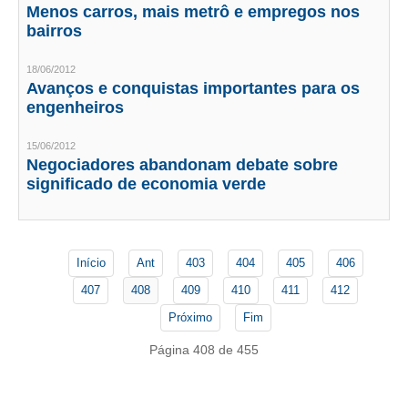
PUBLICAÇÕES
Menos carros, mais metrô e empregos nos
bairros
PUBLICIDADE
18/06/2012
MANUAL DE REDAÇÃO
Avanços e conquistas importantes para os
engenheiros
RELEASES
15/06/2012
CONTATO
Negociadores abandonam debate sobre
significado de economia verde
CADASTRO
ASSOCIE-SE
ATUALIZAÇÃO CADASTRAL
Início
Ant
403
404
405
406
407
408
409
410
411
412
NÚCLEO JOVEM
Próximo
Fim
Página 408 de 455