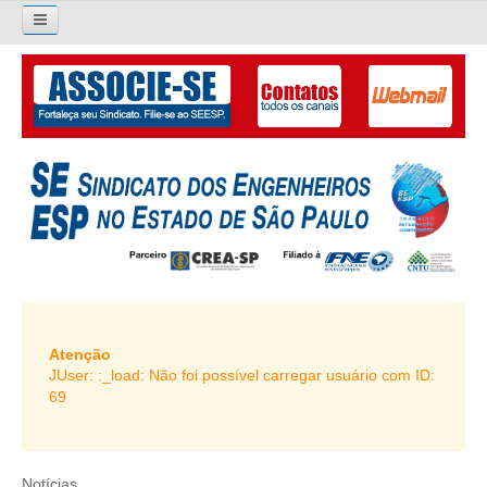
×
Pesquisar...
O SINDICATO
APRESENTAÇÃO
PALAVRA DO PRESIDENTE
DIRETORIA
DIRETORIA
LIVRO GESTÃO 2026-2029
Atenção
JUser: :_load: Não foi possível carregar usuário com ID:
SUBSEDES SINDICAIS
69
GALERIA EX-PRESIDENTES
ORGANOGRAMA
Notícias