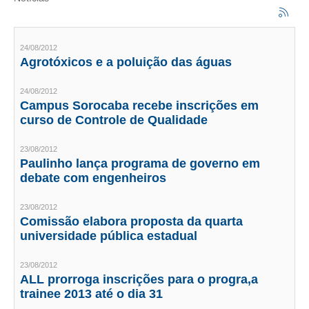
CRESCE BRASIL
24/08/2012
CONSELHO TECNOLÓGICO
Agrotóxicos e a poluição das águas
HISTÓRICO E ATUAÇÃO
24/08/2012
Campus Sorocaba recebe inscrições em
COMPOSIÇÃO
curso de Controle de Qualidade
CONSELHOS ASSESSORES
23/08/2012
Paulinho lança programa de governo em
PERSONALIDADES DA TECNOLOGIA
debate com engenheiros
NÚCLEO DA MULHER ENGENHEIRA
23/08/2012
Comissão elabora proposta da quarta
TRANSPARÊNCIA
universidade pública estadual
JURÍDICO
23/08/2012
CONSULTORIA
ALL prorroga inscrições para o progra,a
trainee 2013 até o dia 31
ACORDOS, CONVENÇÕES E DISSÍDIOS