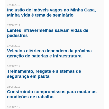
CONSÓRCIOS
17/08/2012
Inclusão de imóveis vagos no Minha Casa,
CAMPANHAS SALARIAIS
Minha Vida é tema de seminário
COMUNICAÇÃO
17/08/2012
PALAVRA DO MURILO
Lentes infravermelhas salvam vidas de
pedestres
NOTÍCIAS
17/08/2012
CONTEÚDO ESPECIAL
Veículos elétricos dependem da próxima
geração de baterias e infraestrutura
JORNAL DO ENGENHEIRO
16/08/2012
AGENDA
Treinamento, resgate e sistemas de
segurança em pauta
SEESP NOTÍCIAS
16/08/2012
NOTÍCIAS NO WHATSAPP
Construindo compromissos para mudar as
condições de trabalho
FOTOS
16/08/2012