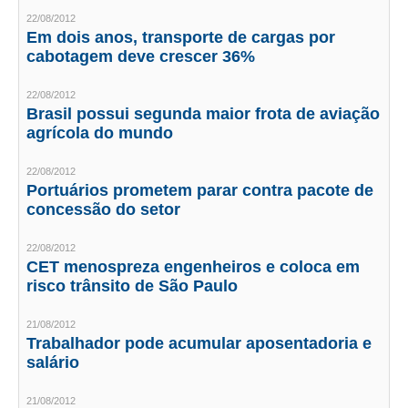
22/08/2012
CONTRIBUIÇÕES
Em dois anos, transporte de cargas por
cabotagem deve crescer 36%
CONTRIBUIÇÃO ASSISTENCIAL
22/08/2012
CONTRIBUIÇÃO ASSOCIATIVA OU ANUIDADE DE SÓCIO
Brasil possui segunda maior frota de aviação
agrícola do mundo
CONTRIBUIÇÃO SINDICAL URBANA
22/08/2012
REVISÃO DE APOSENTADORIA
Portuários prometem parar contra pacote de
concessão do setor
FGTS EXPURGOS
22/08/2012
FGTS CORREÇÃO
CET menospreza engenheiros e coloca em
risco trânsito de São Paulo
LEGISLAÇÃO
21/08/2012
LEI 4.950-A/1966 – PISO SALARIAL
Trabalhador pode acumular aposentadoria e
salário
LEI 5.194/1966 – REGULAMENTAÇÃO DA PROFISSÃO
21/08/2012
LEI 6.496/1977 – ART