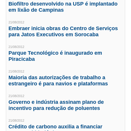
Biofiltro desenvolvido na USP é implantado
em lixão de Campinas
RES 1.002/2002 – CÓDIGO DE ÉTICA
21/08/2012
HOMOLOGAÇÕES
Embraer inicia obras do Centro de Serviços
para Jatos Executivos em Sorocaba
PISO SALARIAL
FIQUE POR DENTRO
21/08/2012
Parque Tecnológico é inaugurado em
Piracicaba
OPORTUNIDADES
APRESENTAÇÃO
21/08/2012
Maioria das autorizações de trabalho a
EMPREGO E ESTÁGIO
estrangeiro é para navios e plataformas
CARREIRA
21/08/2012
Governo e indústria assinam plano de
AUTÔNOMOS E SERVIÇOS
incentivo para redução de poluentes
NEWSLETTER
21/08/2012
Crédito de carbono auxilia a financiar
GUIA DAS ENGENHARIAS