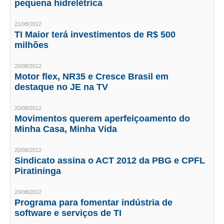
pequena hidrelétrica
CONTATO
21/08/2012
TI Maior terá investimentos de R$ 500
CURSOS
milhões
ENGENHEIRO EMPREENDEDOR
20/08/2012
Motor flex, NR35 e Cresce Brasil em
SEESP EDUCAÇÃO
destaque no JE na TV
PLATAFORMAS GRATUITAS
20/08/2012
Movimentos querem aperfeiçoamento do
BENEFÍCIOS
Minha Casa, Minha Vida
APOSENTADORIA
20/08/2012
Sindicato assina o ACT 2012 da PBG e CPFL
CONVÊNIOS
Piratininga
PLANO DE SAÚDE
20/08/2012
Programa para fomentar indústria de
SEESPPREV
software e serviços de TI