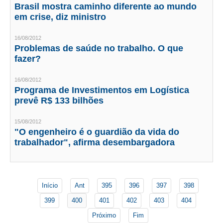
PUBLICAÇÕES
Brasil mostra caminho diferente ao mundo
em crise, diz ministro
PUBLICIDADE
16/08/2012
MANUAL DE REDAÇÃO
Problemas de saúde no trabalho. O que
fazer?
RELEASES
16/08/2012
CONTATO
Programa de Investimentos em Logística
prevê R$ 133 bilhões
CADASTRO
15/08/2012
ASSOCIE-SE
"O engenheiro é o guardião da vida do
trabalhador", afirma desembargadora
ATUALIZAÇÃO CADASTRAL
NÚCLEO JOVEM
Início
Ant
395
396
397
398
399
400
401
402
403
404
Próximo
Fim