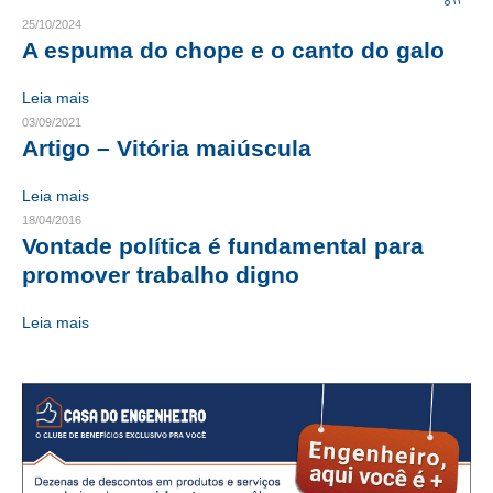
25/10/2024
CRESCE BRASIL
A espuma do chope e o canto do galo
CONSELHO TECNOLÓGICO
Leia mais
03/09/2021
HISTÓRICO E ATUAÇÃO
Artigo – Vitória maiúscula
COMPOSIÇÃO
Leia mais
CONSELHOS ASSESSORES
18/04/2016
Vontade política é fundamental para
PERSONALIDADES DA TECNOLOGIA
promover trabalho digno
NÚCLEO DA MULHER ENGENHEIRA
Leia mais
TRANSPARÊNCIA
JURÍDICO
CONSULTORIA
ACORDOS, CONVENÇÕES E DISSÍDIOS