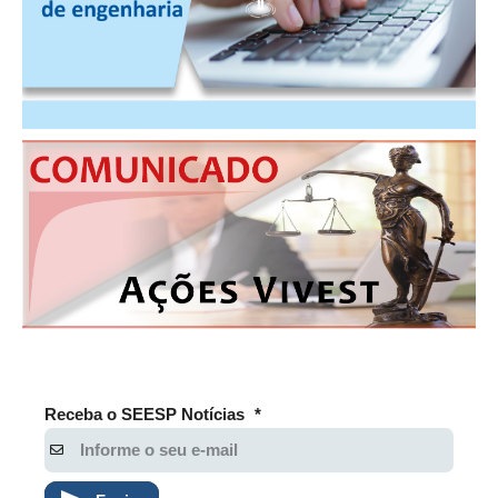
RES 1.002/2002 – CÓDIGO DE ÉTICA
HOMOLOGAÇÕES
PISO SALARIAL
FIQUE POR DENTRO
OPORTUNIDADES
APRESENTAÇÃO
EMPREGO E ESTÁGIO
CARREIRA
AUTÔNOMOS E SERVIÇOS
Receba o SEESP Notícias
*
NEWSLETTER
GUIA DAS ENGENHARIAS