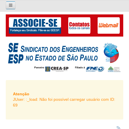
×
Pesquisar...
O SINDICATO
APRESENTAÇÃO
PALAVRA DO PRESIDENTE
DIRETORIA
DIRETORIA
LIVRO GESTÃO 2026-2029
Atenção
JUser: :_load: Não foi possível carregar usuário com ID:
SUBSEDES SINDICAIS
69
GALERIA EX-PRESIDENTES
ORGANOGRAMA