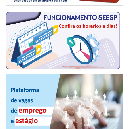
CONTRIBUIÇÕES
CONTRIBUIÇÃO ASSISTENCIAL
CONTRIBUIÇÃO ASSOCIATIVA OU ANUIDADE DE SÓCIO
CONTRIBUIÇÃO SINDICAL URBANA
REVISÃO DE APOSENTADORIA
FGTS EXPURGOS
FGTS CORREÇÃO
LEGISLAÇÃO
LEI 4.950-A/1966 – PISO SALARIAL
LEI 5.194/1966 – REGULAMENTAÇÃO DA PROFISSÃO
LEI 6.496/1977 – ART