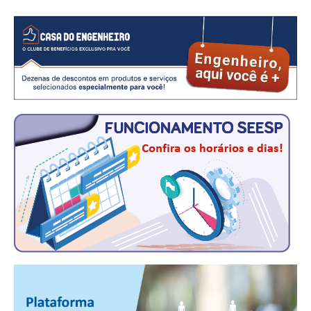
CRESCE BRASIL
CONSELHO TECNOLÓGICO
HISTÓRICO E ATUAÇÃO
COMPOSIÇÃO
CONSELHOS ASSESSORES
PERSONALIDADES DA TECNOLOGIA
NÚCLEO DA MULHER ENGENHEIRA
TRANSPARÊNCIA
JURÍDICO
CONSULTORIA
ACORDOS, CONVENÇÕES E DISSÍDIOS