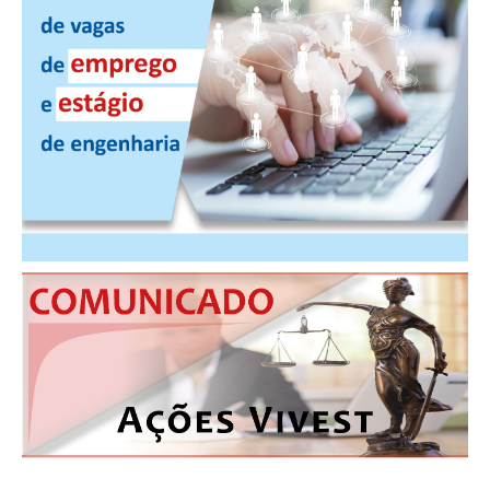
CONTRIBUIÇÕES
CONTRIBUIÇÃO ASSISTENCIAL
CONTRIBUIÇÃO ASSOCIATIVA OU ANUIDADE DE SÓCIO
CONTRIBUIÇÃO SINDICAL URBANA
REVISÃO DE APOSENTADORIA
FGTS EXPURGOS
FGTS CORREÇÃO
LEGISLAÇÃO
LEI 4.950-A/1966 – PISO SALARIAL
LEI 5.194/1966 – REGULAMENTAÇÃO DA PROFISSÃO
LEI 6.496/1977 – ART