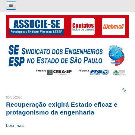
Pesquisar...
O SINDICATO
APRESENTAÇÃO
PALAVRA DO PRESIDENTE
DIRETORIA
DIRETORIA
LIVRO GESTÃO 2026-2029
05/05/2020
Recuperação exigirá Estado eficaz e
SUBSEDES SINDICAIS
protagonismo da engenharia
GALERIA EX-PRESIDENTES
Leia mais
ORGANOGRAMA