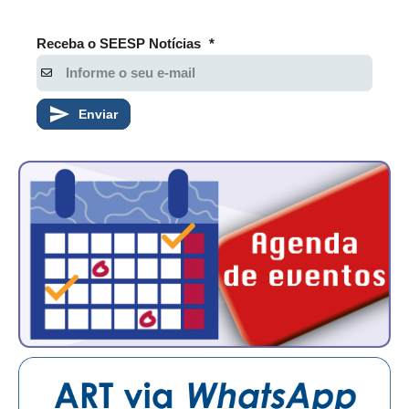
RES 1.002/2002 – CÓDIGO DE ÉTICA
Receba o SEESP Notícias
*
HOMOLOGAÇÕES
PISO SALARIAL
Enviar
FIQUE POR DENTRO
OPORTUNIDADES
APRESENTAÇÃO
EMPREGO E ESTÁGIO
CARREIRA
AUTÔNOMOS E SERVIÇOS
NEWSLETTER
GUIA DAS ENGENHARIAS