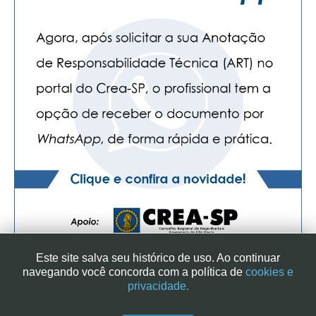
CONTATO
CURSOS
ENGENHEIRO EMPREENDEDOR
SEESP EDUCAÇÃO
PLATAFORMAS GRATUITAS
BENEFÍCIOS
APOSENTADORIA
CONVÊNIOS
Este site salva seu histórico de uso. Ao continuar
PLANO DE SAÚDE
navegando você concorda com a política de
cookies e
privacidade.
SEESPPREV
SINDICATO DOS ENGENHEIROS NO ESTADO DE SÃO PAULO
| RUA GENEBRA, 25 - CEP 01316-901 - SÃO PAULO/SP - BRASIL