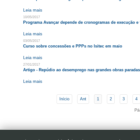
Leia mais
10/05/2017
Programa Avançar depende de cronogramas de execução e 
Leia mais
03/05/2017
Curso sobre concessões e PPPs no Isitec em maio
Leia mais
27/01/2017
Artigo - Repúdio ao desemprego nas grandes obras paradas
Leia mais
Início
Ant
1
2
3
4
Pá