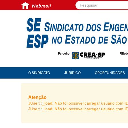
Pesquisar...
O SINDICATO
JURÍDICO
OPORTUNIDADES
Atenção
JUser: :_load: Não foi possível carregar usuário com I
JUser: :_load: Não foi possível carregar usuário com I