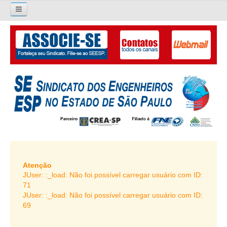
×
Pesquisar...
O SINDICATO
APRESENTAÇÃO
PALAVRA DO PRESIDENTE
DIRETORIA
DIRETORIA
LIVRO GESTÃO 2026-2029
Atenção
JUser: :_load: Não foi possível carregar usuário com ID:
SUBSEDES SINDICAIS
71
JUser: :_load: Não foi possível carregar usuário com ID:
GALERIA EX-PRESIDENTES
69
ORGANOGRAMA