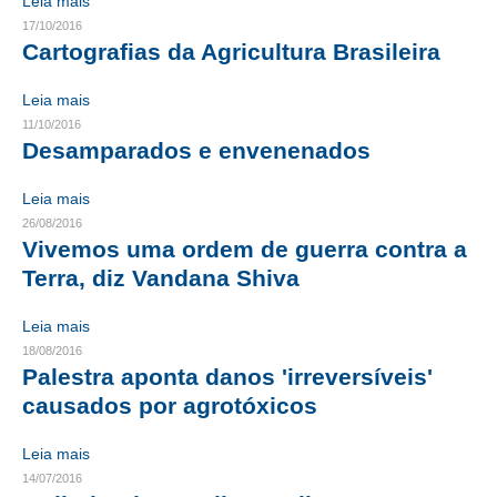
Leia mais
17/10/2016
RES 1.002/2002 – CÓDIGO DE ÉTICA
Cartografias da Agricultura Brasileira
HOMOLOGAÇÕES
Leia mais
11/10/2016
PISO SALARIAL
Desamparados e envenenados
FIQUE POR DENTRO
Leia mais
OPORTUNIDADES
26/08/2016
Vivemos uma ordem de guerra contra a
APRESENTAÇÃO
Terra, diz Vandana Shiva
EMPREGO E ESTÁGIO
Leia mais
18/08/2016
CARREIRA
Palestra aponta danos 'irreversíveis'
causados por agrotóxicos
AUTÔNOMOS E SERVIÇOS
NEWSLETTER
Leia mais
14/07/2016
GUIA DAS ENGENHARIAS