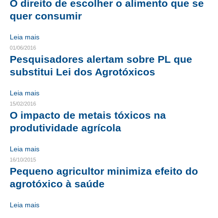
O direito de escolher o alimento que se
quer consumir
CONTATO
Leia mais
CURSOS
01/06/2016
Pesquisadores alertam sobre PL que
ENGENHEIRO EMPREENDEDOR
substitui Lei dos Agrotóxicos
SEESP EDUCAÇÃO
Leia mais
PLATAFORMAS GRATUITAS
15/02/2016
O impacto de metais tóxicos na
BENEFÍCIOS
produtividade agrícola
APOSENTADORIA
Leia mais
CONVÊNIOS
16/10/2015
Pequeno agricultor minimiza efeito do
PLANO DE SAÚDE
agrotóxico à saúde
SEESPPREV
Leia mais