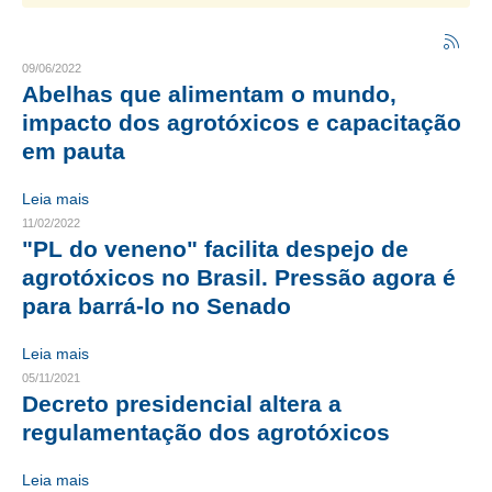
CRESCE BRASIL
09/06/2022
CONSELHO TECNOLÓGICO
Abelhas que alimentam o mundo,
impacto dos agrotóxicos e capacitação
HISTÓRICO E ATUAÇÃO
em pauta
COMPOSIÇÃO
Leia mais
CONSELHOS ASSESSORES
11/02/2022
"PL do veneno" facilita despejo de
PERSONALIDADES DA TECNOLOGIA
agrotóxicos no Brasil. Pressão agora é
para barrá-lo no Senado
NÚCLEO DA MULHER ENGENHEIRA
TRANSPARÊNCIA
Leia mais
05/11/2021
JURÍDICO
Decreto presidencial altera a
regulamentação dos agrotóxicos
CONSULTORIA
Leia mais
ACORDOS, CONVENÇÕES E DISSÍDIOS