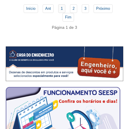
CONSÓRCIOS
Início
Ant
1
2
3
Próximo
CAMPANHAS SALARIAIS
Fim
COMUNICAÇÃO
Página 1 de 3
PALAVRA DO MURILO
NOTÍCIAS
CONTEÚDO ESPECIAL
JORNAL DO ENGENHEIRO
AGENDA
SEESP NOTÍCIAS
NOTÍCIAS NO WHATSAPP
FOTOS