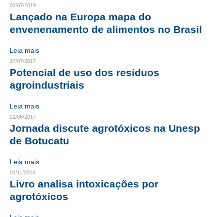
02/07/2019
Lançado na Europa mapa do
CONTRIBUIÇÕES
envenenamento de alimentos no Brasil
CONTRIBUIÇÃO ASSISTENCIAL
Leia mais
CONTRIBUIÇÃO ASSOCIATIVA OU ANUIDADE DE SÓCIO
17/07/2017
Potencial de uso dos resíduos
CONTRIBUIÇÃO SINDICAL URBANA
agroindustriais
REVISÃO DE APOSENTADORIA
Leia mais
FGTS EXPURGOS
21/06/2017
Jornada discute agrotóxicos na Unesp
FGTS CORREÇÃO
de Botucatu
LEGISLAÇÃO
Leia mais
01/11/2016
LEI 4.950-A/1966 – PISO SALARIAL
Livro analisa intoxicações por
agrotóxicos
LEI 5.194/1966 – REGULAMENTAÇÃO DA PROFISSÃO
LEI 6.496/1977 – ART