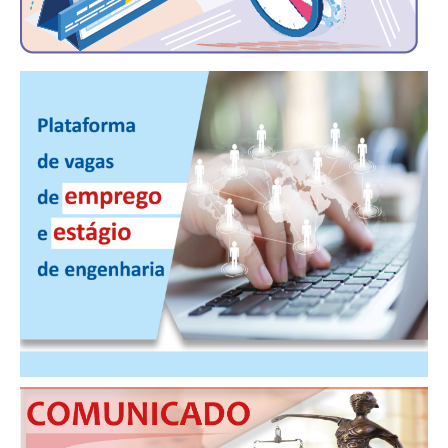
PUBLICAÇÕES
PUBLICIDADE
MANUAL DE REDAÇÃO
RELEASES
CONTATO
CADASTRO
ASSOCIE-SE
ATUALIZAÇÃO CADASTRAL
NÚCLEO JOVEM