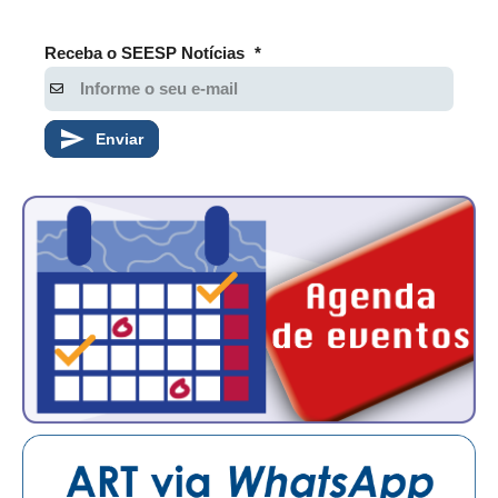
RES 1.002/2002 – CÓDIGO DE ÉTICA
Receba o SEESP Notícias
*
HOMOLOGAÇÕES
PISO SALARIAL
Enviar
FIQUE POR DENTRO
OPORTUNIDADES
APRESENTAÇÃO
EMPREGO E ESTÁGIO
CARREIRA
AUTÔNOMOS E SERVIÇOS
NEWSLETTER
GUIA DAS ENGENHARIAS