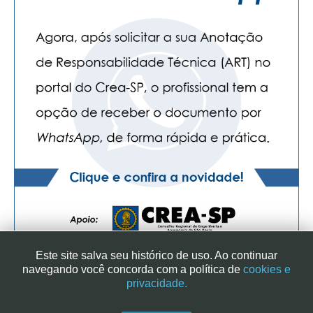
CONTATO
CURSOS
ENGENHEIRO EMPREENDEDOR
SEESP EDUCAÇÃO
PLATAFORMAS GRATUITAS
BENEFÍCIOS
APOSENTADORIA
CONVÊNIOS
Este site salva seu histórico de uso. Ao continuar
PLANO DE SAÚDE
navegando você concorda com a política de
cookies e
privacidade.
SEESPPREV
SINDICATO DOS ENGENHEIROS NO ESTADO DE SÃO PAULO
| RUA GENEBRA, 25 - CEP 01316-901 - SÃO PAULO/SP - BRASIL