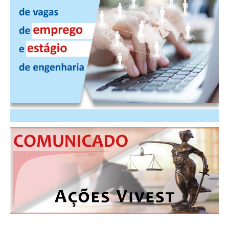
CONTRIBUIÇÕES
CONTRIBUIÇÃO ASSISTENCIAL
CONTRIBUIÇÃO ASSOCIATIVA OU ANUIDADE DE SÓCIO
CONTRIBUIÇÃO SINDICAL URBANA
REVISÃO DE APOSENTADORIA
FGTS EXPURGOS
FGTS CORREÇÃO
LEGISLAÇÃO
LEI 4.950-A/1966 – PISO SALARIAL
LEI 5.194/1966 – REGULAMENTAÇÃO DA PROFISSÃO
LEI 6.496/1977 – ART