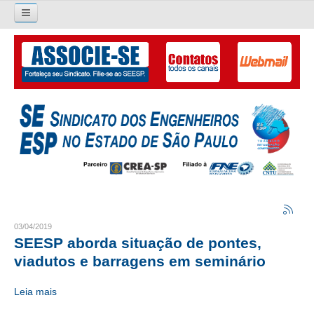
Pesquisar...
O SINDICATO
APRESENTAÇÃO
PALAVRA DO PRESIDENTE
DIRETORIA
DIRETORIA
LIVRO GESTÃO 2026-2029
03/04/2019
SEESP aborda situação de pontes,
SUBSEDES SINDICAIS
viadutos e barragens em seminário
GALERIA EX-PRESIDENTES
Leia mais
ORGANOGRAMA