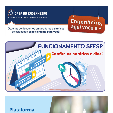
CRESCE BRASIL
CONSELHO TECNOLÓGICO
HISTÓRICO E ATUAÇÃO
COMPOSIÇÃO
CONSELHOS ASSESSORES
PERSONALIDADES DA TECNOLOGIA
NÚCLEO DA MULHER ENGENHEIRA
TRANSPARÊNCIA
JURÍDICO
CONSULTORIA
ACORDOS, CONVENÇÕES E DISSÍDIOS