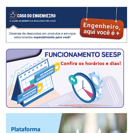
CRESCE BRASIL
CONSELHO TECNOLÓGICO
HISTÓRICO E ATUAÇÃO
COMPOSIÇÃO
CONSELHOS ASSESSORES
PERSONALIDADES DA TECNOLOGIA
NÚCLEO DA MULHER ENGENHEIRA
TRANSPARÊNCIA
JURÍDICO
CONSULTORIA
ACORDOS, CONVENÇÕES E DISSÍDIOS