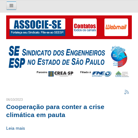
Pesquisar...
O SINDICATO
APRESENTAÇÃO
PALAVRA DO PRESIDENTE
DIRETORIA
DIRETORIA
LIVRO GESTÃO 2026-2029
06/10/2023
Cooperação para conter a crise
SUBSEDES SINDICAIS
climática em pauta
GALERIA EX-PRESIDENTES
Leia mais
ORGANOGRAMA