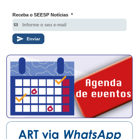
RES 1.002/2002 – CÓDIGO DE ÉTICA
Receba o SEESP Notícias
*
HOMOLOGAÇÕES
PISO SALARIAL
Enviar
FIQUE POR DENTRO
OPORTUNIDADES
APRESENTAÇÃO
EMPREGO E ESTÁGIO
CARREIRA
AUTÔNOMOS E SERVIÇOS
NEWSLETTER
GUIA DAS ENGENHARIAS