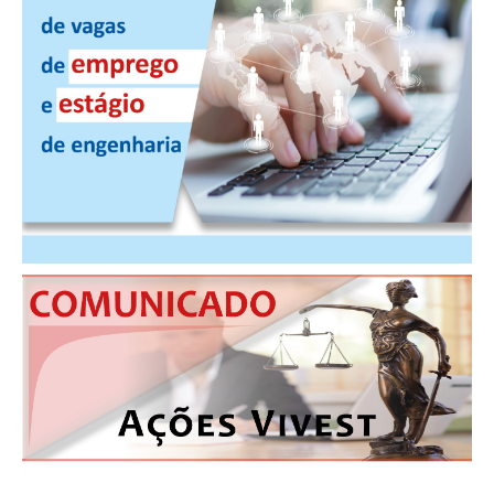
CONTRIBUIÇÕES
CONTRIBUIÇÃO ASSISTENCIAL
CONTRIBUIÇÃO ASSOCIATIVA OU ANUIDADE DE SÓCIO
CONTRIBUIÇÃO SINDICAL URBANA
REVISÃO DE APOSENTADORIA
FGTS EXPURGOS
FGTS CORREÇÃO
LEGISLAÇÃO
LEI 4.950-A/1966 – PISO SALARIAL
LEI 5.194/1966 – REGULAMENTAÇÃO DA PROFISSÃO
LEI 6.496/1977 – ART