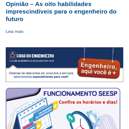
Opinião – As oito habilidades
CRESCE BRASIL
imprescindíveis para o engenheiro do
futuro
CONSELHO TECNOLÓGICO
Leia mais
HISTÓRICO E ATUAÇÃO
COMPOSIÇÃO
CONSELHOS ASSESSORES
PERSONALIDADES DA TECNOLOGIA
NÚCLEO DA MULHER ENGENHEIRA
TRANSPARÊNCIA
JURÍDICO
CONSULTORIA
ACORDOS, CONVENÇÕES E DISSÍDIOS