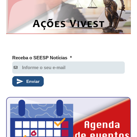
RES 1.002/2002 – CÓDIGO DE ÉTICA
HOMOLOGAÇÕES
PISO SALARIAL
FIQUE POR DENTRO
Receba o SEESP Notícias
*
OPORTUNIDADES
APRESENTAÇÃO
Enviar
EMPREGO E ESTÁGIO
CARREIRA
AUTÔNOMOS E SERVIÇOS
NEWSLETTER
GUIA DAS ENGENHARIAS