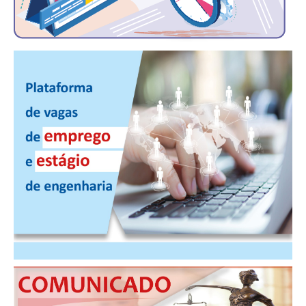
CONTRIBUIÇÕES
CONTRIBUIÇÃO ASSISTENCIAL
CONTRIBUIÇÃO ASSOCIATIVA OU ANUIDADE DE SÓCIO
CONTRIBUIÇÃO SINDICAL URBANA
REVISÃO DE APOSENTADORIA
FGTS EXPURGOS
FGTS CORREÇÃO
LEGISLAÇÃO
LEI 4.950-A/1966 – PISO SALARIAL
LEI 5.194/1966 – REGULAMENTAÇÃO DA PROFISSÃO
LEI 6.496/1977 – ART