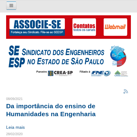
Pesquisar...
O SINDICATO
APRESENTAÇÃO
PALAVRA DO PRESIDENTE
DIRETORIA
DIRETORIA
LIVRO GESTÃO 2026-2029
08/09/2021
Da importância do ensino de
SUBSEDES SINDICAIS
Humanidades na Engenharia
GALERIA EX-PRESIDENTES
Leia mais
28/02/2020
ORGANOGRAMA